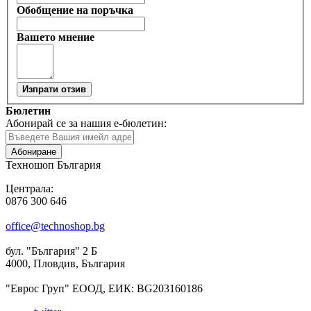
Обобщение на поръчка
Вашето мнение
Изпрати отзив
Бюлетин
Абонирай се за нашия е-бюлетин:
Абониране
Техношоп България
Централа:
0876 300 646
office@technoshop.bg
бул. "България" 2 Б
4000, Пловдив, България
"Еврос Груп" ЕООД, ЕИК: BG203160186