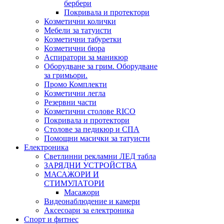
бербери
Покривала и протектори
Козметични колички
Мебели за татуисти
Козметични табуретки
Козметични бюра
Аспиратори за маникюр
Оборудване за грим. Оборудване
за гримьори.
Промо Комплекти
Козметични легла
Резервни части
Козметични столове RICO
Покривала и протектори
Столове за педикюр и СПА
Помощни масички за татуисти
Електроника
Светлинни рекламни ЛЕД табла
ЗАРЯДНИ УСТРОЙСТВА
МАСАЖОРИ И
СТИМУЛАТОРИ
Масажори
Видеонаблюдение и камери
Аксесоари за електроника
Спорт и фитнес