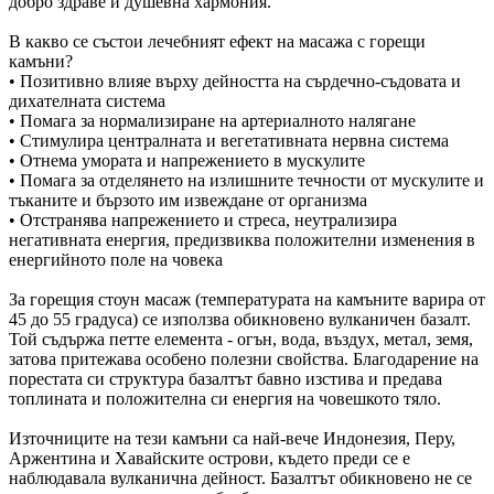
добро здраве и душевна хармония.
В какво се състои лечебният ефект на масажа с горещи
камъни?
• Позитивно влияе върху дейността на сърдечно-съдовата и
дихателната система
• Помага за нормализиране на артериалното налягане
• Стимулира централната и вегетативната нервна система
• Отнема умората и напрежението в мускулите
• Помага за отделянето на излишните течности от мускулите и
тъканите и бързото им извеждане от организма
• Отстранява напрежението и стреса, неутрализира
негативната енергия, предизвиква положителни изменения в
енергийното поле на човека
За горещия стоун масаж (температурата на камъните варира от
45 до 55 градуса) се използва обикновено вулканичен базалт.
Той съдържа петте елемента - огън, вода, въздух, метал, земя,
затова притежава особено полезни свойства. Благодарение на
порестата си структура базалтът бавно изстива и предава
топлината и положителна си енергия на човешкото тяло.
Източниците на тези камъни са най-вече Индонезия, Перу,
Аржентина и Хавайските острови, където преди се е
наблюдавала вулканична дейност. Базалтът обикновено не се