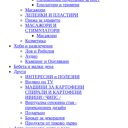
Епилатори и тримери
Масажори
ЛЕПЕНКИ И ПЛАСТИРИ
Грижа за здравето
МАСАЖОРИ И
СТИМУЛАТОРИ
Масажори
Козметика
Хоби и развлечение
Лов и Риболов
Аудио
Къмпинг и Оцеляване
Бебета и малки деца
Други
ИНТЕРЕСНИ и ПОЛЕЗНИ
Видяно по TV
МАШИНИ ЗА КАРТОФЕНИ
СПИРАЛИ И КАРТОФЕНИ
ИВИЦИ / ЧИПС /
Виртуална сензорна стая -
проекционен дизайн
Подаръци
Брокат за декорация
Продукти от тиково дърво