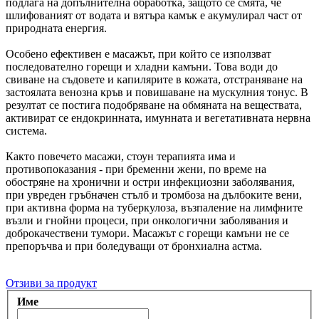
подлага на допълнителна обработка, защото се смята, че
шлифованият от водата и вятъра камък е акумулирал част от
природната енергия.
Особено ефективен е масажът, при който се използват
последователно горещи и хладни камъни. Това води до
свиване на съдовете и капилярите в кожата, отстраняване на
застоялата венозна кръв и повишаване на мускулния тонус. В
резултат се постига подобряване на обмяната на веществата,
активират се ендокринната, имунната и вегетативната нервна
система.
Както повечето масажи, стоун терапията има и
противопоказания - при бременни жени, по време на
обостряне на хронични и остри инфекциозни заболявания,
при увреден гръбначен стълб и тромбоза на дълбоките вени,
при активна форма на туберкулоза, възпаление на лимфните
възли и гнойни процеси, при онкологични заболявания и
доброкачествени тумори. Масажът с горещи камъни не се
препоръчва и при боледуващи от бронхиална астма.
Отзиви за продукт
Име