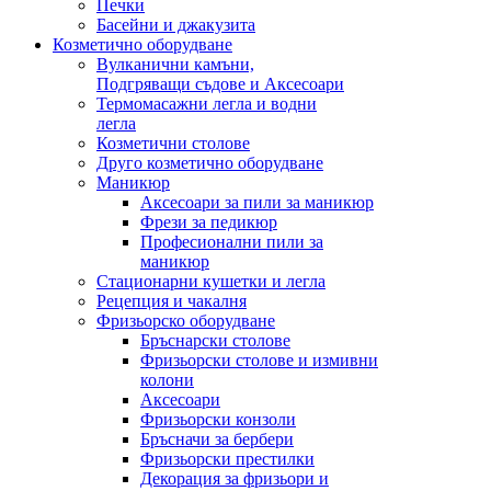
Печки
Басейни и джакузита
Козметично оборудване
Вулканични камъни,
Подгряващи съдове и Аксесоари
Термомасажни легла и водни
легла
Козметични столове
Друго козметично оборудване
Маникюр
Аксесоари за пили за маникюр
Фрези за педикюр
Професионални пили за
маникюр
Стационарни кушетки и легла
Рецепция и чакалня
Фризьорско оборудване
Бръснарски столове
Фризьорски столове и измивни
колони
Аксесоари
Фризьорски конзоли
Бръсначи за бербери
Фризьорски престилки
Декорация за фризьори и