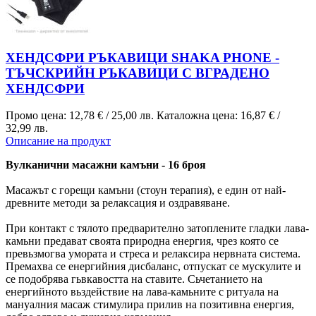
ХЕНДСФРИ РЪКАВИЦИ SHAKA PHONE -
ТЪЧСКРИЙН РЪКАВИЦИ С ВГРАДЕНО
ХЕНДСФРИ
Промо цена:
12,78 €
/
25,00 лв.
Каталожна цена:
16,87 €
/
32,99 лв.
Описание на продукт
Вулканични масажни камъни - 16 броя
Масажът с горещи камъни (стоун терапия), е един от най-
древните методи за релаксация и оздравяване.
При контакт с тялото предварително затоплените гладки лава-
камьни предават своята природна енергия, чрез която се
превьзмогва умората и стреса и релаксира нервната система.
Премахва се енергийния дисбаланс, отпускат се мускулите и
се подобрява гьвкавостта на ставите. Сьчетанието на
енергийното вьздействие на лава-камьните с ритуала на
мануалния масаж стимулира прилив на позитивна енергия,