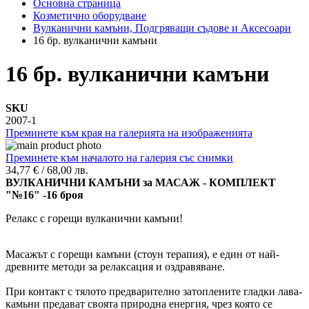
Основна страница
Козметично оборудване
Вулканични камъни, Подгряващи съдове и Аксесоари
16 бр. вулканични камъни
16 бр. вулканични камъни
SKU
2007-1
Преминете към края на галерията на изображенията
Преминете към началото на галерия със снимки
34,77 €
/
68,00 лв.
ВУЛКАНИЧНИ КАМЪНИ за МАСАЖ - КОМПЛЕКТ
"№16" -16 броя
Релакс с горещи вулканични камъни!
Масажът с горещи камъни (стоун терапия), е един от най-
древните методи за релаксация и оздравяване.
При контакт с тялото предварително затоплените гладки лава-
камьни предават своята природна енергия, чрез която се