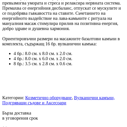
превьзмогва умората и стреса и релаксира нервната система.
Премахва се енергийния дисбаланс, отпускат се мускулите и
се подобрява гьвкавостта на ставите. Сьчетанието на
енергийното вьздействие на лава-камьните с ритуала на
мануалния масаж стимулира прилив на позитивна енергия,
добро здраве и душевна хармония.
Ориентировъчни размери на масажните базалтови камъни в
комплекта, съдържащ 16 бр. вулканични камъка:
4 бр.: 8.0 см. х 8.0 см. х 2.0 см.
4 бр.: 8.0 см. х 6.0 см. х 2.0 см.
8 бр.: 3.5 см. х 2.8 см. х 0.6 см.
Категории:
Козметично оборудване
,
Вулканични камъни,
Подгряващи съдове и Аксесоари
Бърза доставка
в уговорения срок