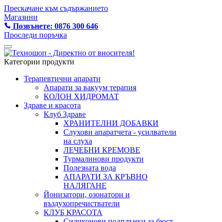
Прескачане към съдържанието
Магазини
Позвънете: 0876 300 646
Проследи поръчка
Категории продукти
Терапевтични апарати
Апарати за вакуум терапия
КОЛОН ХИДРОМАТ
Здраве и красота
Клуб Здраве
ХРАНИТЕЛНИ ДОБАВКИ
Слухови апаратчета - усилватели
на слуха
ЛЕЧЕБНИ КРЕМОВЕ
Турмалинови продукти
Полезната вода
АПАРАТИ ЗА КРЪВНО
НАЛЯГАНЕ
Йонизатори, озонатори и
въздухопречистватели
КЛУБ КРАСОТА
Силиконови подплънки за бюст