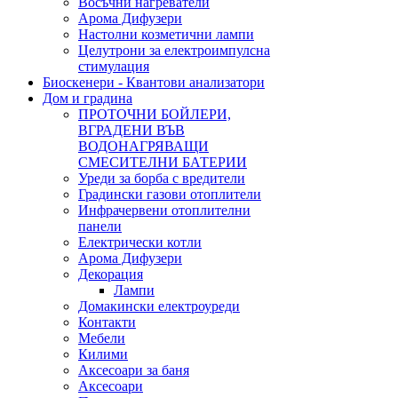
Восъчни нагреватели
Арома Дифузери
Настолни козметични лампи
Целутрони за електроимпулсна
стимулация
Биоскенери - Квантови анализатори
Дом и градина
ПРОТОЧНИ БОЙЛЕРИ,
ВГРАДЕНИ ВЪВ
ВОДОНАГРЯВАЩИ
СМЕСИТЕЛНИ БАТЕРИИ
Уреди за борба с вредители
Градински газови отоплители
Инфрачервени отоплителни
панели
Електрически котли
Арома Дифузери
Декорация
Лампи
Домакински електроуреди
Контакти
Мебели
Килими
Аксесоари за баня
Аксесоари