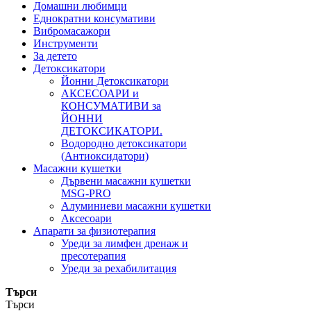
Домашни любимци
Еднократни консумативи
Вибромасажори
Инструменти
За детето
Детоксикатори
Йонни Детоксикатори
АКСЕСОАРИ и
КОНСУМАТИВИ за
ЙОННИ
ДЕТОКСИКАТОРИ.
Водородно детоксикатори
(Антиоксидатори)
Масажни кушетки
Дървени масажни кушетки
MSG-PRO
Алуминиеви масажни кушетки
Аксесоари
Апарати за физиотерапия
Уреди за лимфен дренаж и
пресотерапия
Уреди за рехабилитация
Търси
Търси