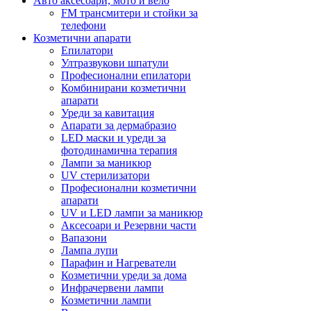
Авто аксесоари, мото и вело
FM трансмитери и стойки за
телефони
Козметични апарати
Епилатори
Ултразвукови шпатули
Професионални епилатори
Комбинирани козметични
апарати
Уреди за кавитация
Апарати за дермабразио
LED маски и уреди за
фотодинамична терапия
Лампи за маникюр
UV стерилизатори
Професионални козметични
апарати
UV и LED лампи за маникюр
Аксесоари и Резервни части
Вапазони
Лампа лупи
Парафин и Нагреватели
Козметични уреди за дома
Инфрачервени лампи
Козметични лампи