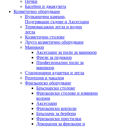
Печки
Басейни и джакузита
Козметично оборудване
Вулканични камъни,
Подгряващи съдове и Аксесоари
Термомасажни легла и водни
легла
Козметични столове
Друго козметично оборудване
Маникюр
Аксесоари за пили за маникюр
Фрези за педикюр
Професионални пили за
маникюр
Стационарни кушетки и легла
Рецепция и чакалня
Фризьорско оборудване
Бръснарски столове
Фризьорски столове и измивни
колони
Аксесоари
Фризьорски конзоли
Бръсначи за бербери
Фризьорски престилки
Декорация за фризьори и