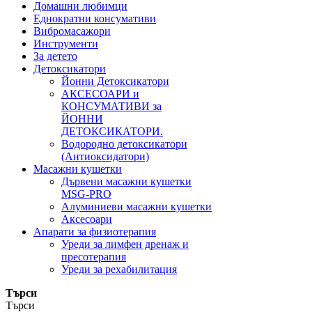
Домашни любимци
Еднократни консумативи
Вибромасажори
Инструменти
За детето
Детоксикатори
Йонни Детоксикатори
АКСЕСОАРИ и
КОНСУМАТИВИ за
ЙОННИ
ДЕТОКСИКАТОРИ.
Водородно детоксикатори
(Антиоксидатори)
Масажни кушетки
Дървени масажни кушетки
MSG-PRO
Алуминиеви масажни кушетки
Аксесоари
Апарати за физиотерапия
Уреди за лимфен дренаж и
пресотерапия
Уреди за рехабилитация
Търси
Търси