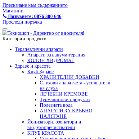
Прескачане към съдържанието
Магазини
Позвънете: 0876 300 646
Проследи поръчка
Категории продукти
Терапевтични апарати
Апарати за вакуум терапия
КОЛОН ХИДРОМАТ
Здраве и красота
Клуб Здраве
ХРАНИТЕЛНИ ДОБАВКИ
Слухови апаратчета - усилватели
на слуха
ЛЕЧЕБНИ КРЕМОВЕ
Турмалинови продукти
Полезната вода
АПАРАТИ ЗА КРЪВНО
НАЛЯГАНЕ
Йонизатори, озонатори и
въздухопречистватели
КЛУБ КРАСОТА
Силиконови подплънки за бюст