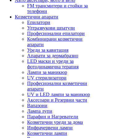
Авто аксесоари, мото и вело
FM трансмитери и стойки за
телефони
Козметични апарати
Епилатори
Ултразвукови шпатули
Професионални епилатори
Комбинирани козметични
апарати
Уреди за кавитация
Апарати за дермабразио
LED маски и уреди за
фотодинамична терапия
Лампи за маникюр
UV стерилизатори
Професионални козметични
апарати
UV и LED лампи за маникюр
Аксесоари и Резервни части
Вапазони
Лампа лупи
Парафин и Нагреватели
Козметични уреди за дома
Инфрачервени лампи
Козметични лампи