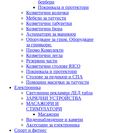
бербери
Покривала и протектори
Козметични колички
Мебели за татуисти
Козметични табуретки
Козметични бюра
Аспиратори за маникюр
Оборудване за грим. Оборудване
за гримьори.
Промо Комплекти
Козметични легла
Резервни части
Козметични столове RICO
Покривала и протектори
Столове за педикюр и СПА
Помощни масички за татуисти
Електроника
Светлинни рекламни ЛЕД табла
ЗАРЯДНИ УСТРОЙСТВА
МАСАЖОРИ И
СТИМУЛАТОРИ
Масажори
Видеонаблюдение и камери
Аксесоари за електроника
Спорт и фитнес