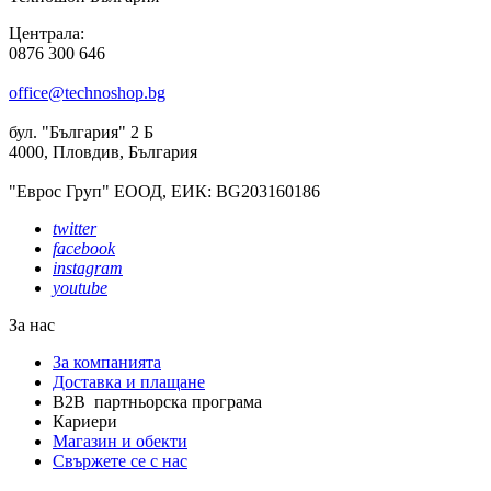
Централа:
0876 300 646
office@technoshop.bg
бул. "България" 2 Б
4000, Пловдив, България
"Еврос Груп" ЕООД, ЕИК: BG203160186
twitter
facebook
instagram
youtube
За нас
За компанията
Доставка и плащане
B2B партньорска програма
Кариери
Магазин и обекти
Свържете се с нас