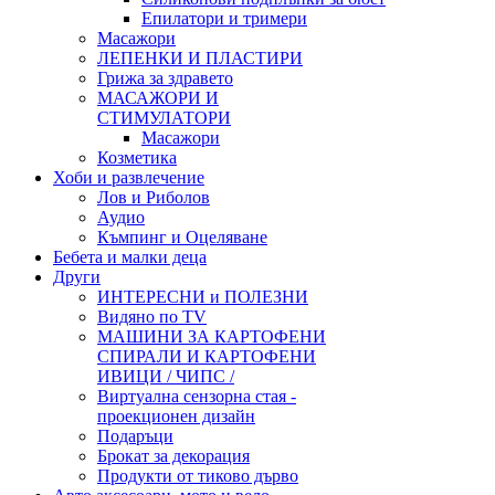
Епилатори и тримери
Масажори
ЛЕПЕНКИ И ПЛАСТИРИ
Грижа за здравето
МАСАЖОРИ И
СТИМУЛАТОРИ
Масажори
Козметика
Хоби и развлечение
Лов и Риболов
Аудио
Къмпинг и Оцеляване
Бебета и малки деца
Други
ИНТЕРЕСНИ и ПОЛЕЗНИ
Видяно по TV
МАШИНИ ЗА КАРТОФЕНИ
СПИРАЛИ И КАРТОФЕНИ
ИВИЦИ / ЧИПС /
Виртуална сензорна стая -
проекционен дизайн
Подаръци
Брокат за декорация
Продукти от тиково дърво