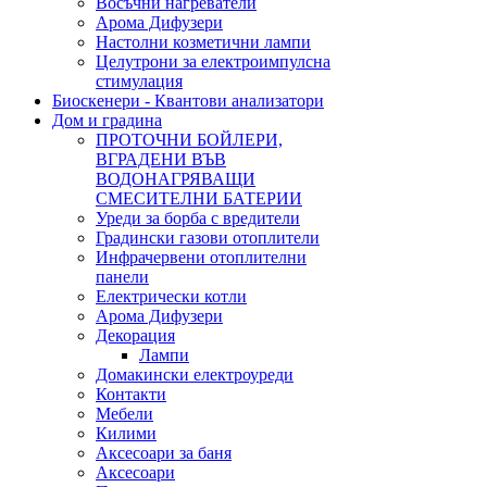
Восъчни нагреватели
Арома Дифузери
Настолни козметични лампи
Целутрони за електроимпулсна
стимулация
Биоскенери - Квантови анализатори
Дом и градина
ПРОТОЧНИ БОЙЛЕРИ,
ВГРАДЕНИ ВЪВ
ВОДОНАГРЯВАЩИ
СМЕСИТЕЛНИ БАТЕРИИ
Уреди за борба с вредители
Градински газови отоплители
Инфрачервени отоплителни
панели
Електрически котли
Арома Дифузери
Декорация
Лампи
Домакински електроуреди
Контакти
Мебели
Килими
Аксесоари за баня
Аксесоари