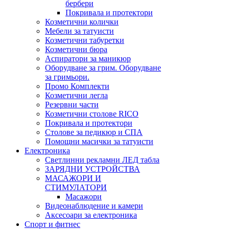
бербери
Покривала и протектори
Козметични колички
Мебели за татуисти
Козметични табуретки
Козметични бюра
Аспиратори за маникюр
Оборудване за грим. Оборудване
за гримьори.
Промо Комплекти
Козметични легла
Резервни части
Козметични столове RICO
Покривала и протектори
Столове за педикюр и СПА
Помощни масички за татуисти
Електроника
Светлинни рекламни ЛЕД табла
ЗАРЯДНИ УСТРОЙСТВА
МАСАЖОРИ И
СТИМУЛАТОРИ
Масажори
Видеонаблюдение и камери
Аксесоари за електроника
Спорт и фитнес