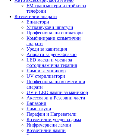
Авто аксесоари, мото и вело
FM трансмитери и стойки за
телефони
Козметични апарати
Епилатори
Ултразвукови шпатули
Професионални епилатори
Комбинирани козметични
апарати
Уреди за кавитация
Апарати за дермабразио
LED маски и уреди за
фотодинамична терапия
Лампи за маникюр
UV стерилизатори
Професионални козметични
апарати
UV и LED лампи за маникюр
Аксесоари и Резервни части
Вапазони
Лампа лупи
Парафин и Нагреватели
Козметични уреди за дома
Инфрачервени лампи
Козметични лампи