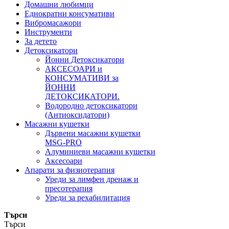
Домашни любимци
Еднократни консумативи
Вибромасажори
Инструменти
За детето
Детоксикатори
Йонни Детоксикатори
АКСЕСОАРИ и
КОНСУМАТИВИ за
ЙОННИ
ДЕТОКСИКАТОРИ.
Водородно детоксикатори
(Антиоксидатори)
Масажни кушетки
Дървени масажни кушетки
MSG-PRO
Алуминиеви масажни кушетки
Аксесоари
Апарати за физиотерапия
Уреди за лимфен дренаж и
пресотерапия
Уреди за рехабилитация
Търси
Търси