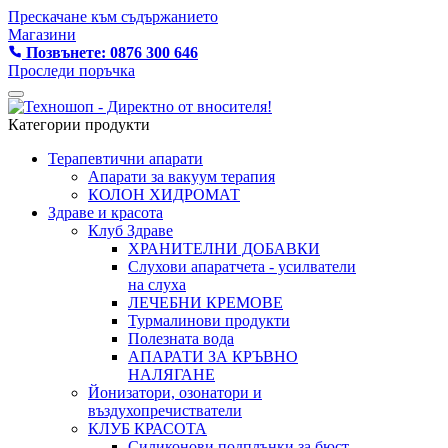
Прескачане към съдържанието
Магазини
Позвънете: 0876 300 646
Проследи поръчка
Категории продукти
Терапевтични апарати
Апарати за вакуум терапия
КОЛОН ХИДРОМАТ
Здраве и красота
Клуб Здраве
ХРАНИТЕЛНИ ДОБАВКИ
Слухови апаратчета - усилватели
на слуха
ЛЕЧЕБНИ КРЕМОВЕ
Турмалинови продукти
Полезната вода
АПАРАТИ ЗА КРЪВНО
НАЛЯГАНЕ
Йонизатори, озонатори и
въздухопречистватели
КЛУБ КРАСОТА
Силиконови подплънки за бюст