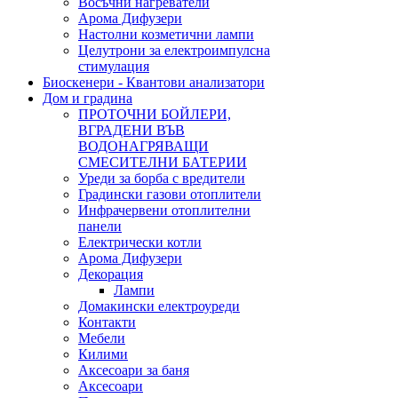
Восъчни нагреватели
Арома Дифузери
Настолни козметични лампи
Целутрони за електроимпулсна
стимулация
Биоскенери - Квантови анализатори
Дом и градина
ПРОТОЧНИ БОЙЛЕРИ,
ВГРАДЕНИ ВЪВ
ВОДОНАГРЯВАЩИ
СМЕСИТЕЛНИ БАТЕРИИ
Уреди за борба с вредители
Градински газови отоплители
Инфрачервени отоплителни
панели
Електрически котли
Арома Дифузери
Декорация
Лампи
Домакински електроуреди
Контакти
Мебели
Килими
Аксесоари за баня
Аксесоари