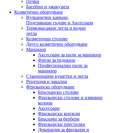
Печки
Басейни и джакузита
Козметично оборудване
Вулканични камъни,
Подгряващи съдове и Аксесоари
Термомасажни легла и водни
легла
Козметични столове
Друго козметично оборудване
Маникюр
Аксесоари за пили за маникюр
Фрези за педикюр
Професионални пили за
маникюр
Стационарни кушетки и легла
Рецепция и чакалня
Фризьорско оборудване
Бръснарски столове
Фризьорски столове и измивни
колони
Аксесоари
Фризьорски конзоли
Бръсначи за бербери
Фризьорски престилки
Декорация за фризьори и