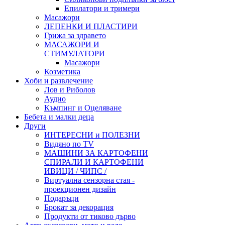
Епилатори и тримери
Масажори
ЛЕПЕНКИ И ПЛАСТИРИ
Грижа за здравето
МАСАЖОРИ И
СТИМУЛАТОРИ
Масажори
Козметика
Хоби и развлечение
Лов и Риболов
Аудио
Къмпинг и Оцеляване
Бебета и малки деца
Други
ИНТЕРЕСНИ и ПОЛЕЗНИ
Видяно по TV
МАШИНИ ЗА КАРТОФЕНИ
СПИРАЛИ И КАРТОФЕНИ
ИВИЦИ / ЧИПС /
Виртуална сензорна стая -
проекционен дизайн
Подаръци
Брокат за декорация
Продукти от тиково дърво