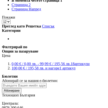
В момента четете страница
1
Страница
2
Страница
Напред
Покажи
Преглед като
Решетка
Списък
Категории
Филтрирай по
Опции за пазаруване
Цена
0,00 €
/
0,00 лв.
-
99,99 €
/
195,56 лв.
18
артикули
100,00 €
/
195,58 лв.
и нагоре
1
артикул
Бюлетин
Абонирай се за нашия е-бюлетин:
Абониране
Техношоп България
Централа:
0876 300 646