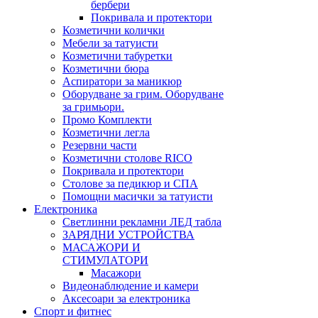
бербери
Покривала и протектори
Козметични колички
Мебели за татуисти
Козметични табуретки
Козметични бюра
Аспиратори за маникюр
Оборудване за грим. Оборудване
за гримьори.
Промо Комплекти
Козметични легла
Резервни части
Козметични столове RICO
Покривала и протектори
Столове за педикюр и СПА
Помощни масички за татуисти
Електроника
Светлинни рекламни ЛЕД табла
ЗАРЯДНИ УСТРОЙСТВА
МАСАЖОРИ И
СТИМУЛАТОРИ
Масажори
Видеонаблюдение и камери
Аксесоари за електроника
Спорт и фитнес