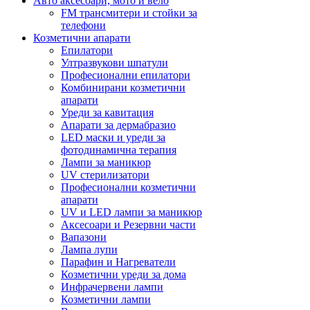
Авто аксесоари, мото и вело
FM трансмитери и стойки за
телефони
Козметични апарати
Епилатори
Ултразвукови шпатули
Професионални епилатори
Комбинирани козметични
апарати
Уреди за кавитация
Апарати за дермабразио
LED маски и уреди за
фотодинамична терапия
Лампи за маникюр
UV стерилизатори
Професионални козметични
апарати
UV и LED лампи за маникюр
Аксесоари и Резервни части
Вапазони
Лампа лупи
Парафин и Нагреватели
Козметични уреди за дома
Инфрачервени лампи
Козметични лампи