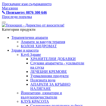
Прескачане към съдържанието
Магазини
Позвънете: 0876 300 646
Проследи поръчка
Категории продукти
Терапевтични апарати
Апарати за вакуум терапия
КОЛОН ХИДРОМАТ
Здраве и красота
Клуб Здраве
ХРАНИТЕЛНИ ДОБАВКИ
Слухови апаратчета - усилватели
на слуха
ЛЕЧЕБНИ КРЕМОВЕ
Турмалинови продукти
Полезната вода
АПАРАТИ ЗА КРЪВНО
НАЛЯГАНЕ
Йонизатори, озонатори и
въздухопречистватели
КЛУБ КРАСОТА
Силиконови подплънки за бюст