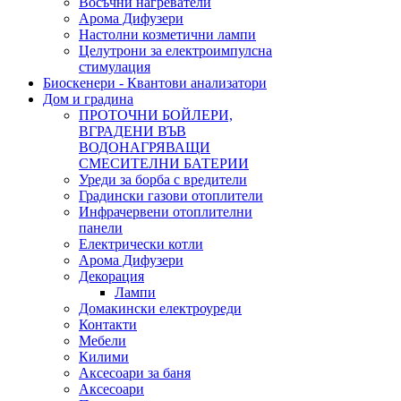
Восъчни нагреватели
Арома Дифузери
Настолни козметични лампи
Целутрони за електроимпулсна
стимулация
Биоскенери - Квантови анализатори
Дом и градина
ПРОТОЧНИ БОЙЛЕРИ,
ВГРАДЕНИ ВЪВ
ВОДОНАГРЯВАЩИ
СМЕСИТЕЛНИ БАТЕРИИ
Уреди за борба с вредители
Градински газови отоплители
Инфрачервени отоплителни
панели
Електрически котли
Арома Дифузери
Декорация
Лампи
Домакински електроуреди
Контакти
Мебели
Килими
Аксесоари за баня
Аксесоари