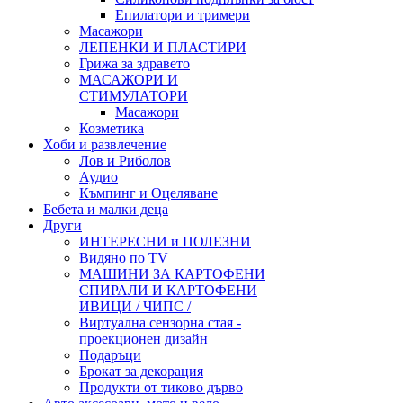
Епилатори и тримери
Масажори
ЛЕПЕНКИ И ПЛАСТИРИ
Грижа за здравето
МАСАЖОРИ И
СТИМУЛАТОРИ
Масажори
Козметика
Хоби и развлечение
Лов и Риболов
Аудио
Къмпинг и Оцеляване
Бебета и малки деца
Други
ИНТЕРЕСНИ и ПОЛЕЗНИ
Видяно по TV
МАШИНИ ЗА КАРТОФЕНИ
СПИРАЛИ И КАРТОФЕНИ
ИВИЦИ / ЧИПС /
Виртуална сензорна стая -
проекционен дизайн
Подаръци
Брокат за декорация
Продукти от тиково дърво