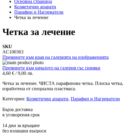
Основна страница
Козметични апарати
Парафин и Нагреватели
Четка за лечение
Четка за лечение
SKU
AC100363
Преминете към края на галерията на изображенията
Преминете към началото на галерия със снимки
4,60 €
/
9,00 лв.
Четка за лечение. ЧИСТА парафинова четка. Плоска четка,
изработена от специална пластмаса.
Категории:
Козметични апарати
,
Парафин и Нагреватели
Бърза доставка
в уговорения срок
14 дни за връщане
без излишни въпроси