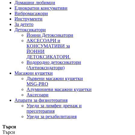
Домашни любимци
Еднократни консумативи
Вибромасажори
Инструменти
За детето
Детоксикатори
Йонни Детоксикатори
АКСЕСОАРИ и
КОНСУМАТИВИ за
ЙОННИ
ДЕТОКСИКАТОРИ.
Водородно детоксикатори
(Антиоксидатори)
Масажни кушетки
Дървени масажни кушетки
MSG-PRO
Алуминиеви масажни кушетки
Аксесоари
Апарати за физиотерапия
Уреди за лимфен дренаж и
пресотерапия
Уреди за рехабилитация
Търси
Търси