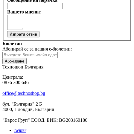
Обобщение на поръчка
Вашето мнение
Изпрати отзив
Бюлетин
Абонирай се за нашия е-бюлетин:
Абониране
Техношоп България
Централа:
0876 300 646
office@technoshop.bg
бул. "България" 2 Б
4000, Пловдив, България
"Еврос Груп" ЕООД, ЕИК: BG203160186
twitter