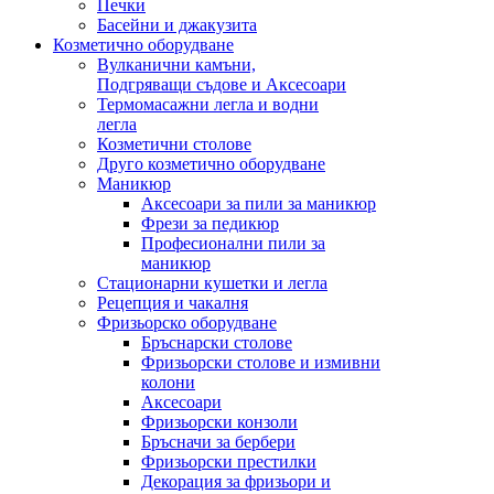
Печки
Басейни и джакузита
Козметично оборудване
Вулканични камъни,
Подгряващи съдове и Аксесоари
Термомасажни легла и водни
легла
Козметични столове
Друго козметично оборудване
Маникюр
Аксесоари за пили за маникюр
Фрези за педикюр
Професионални пили за
маникюр
Стационарни кушетки и легла
Рецепция и чакалня
Фризьорско оборудване
Бръснарски столове
Фризьорски столове и измивни
колони
Аксесоари
Фризьорски конзоли
Бръсначи за бербери
Фризьорски престилки
Декорация за фризьори и