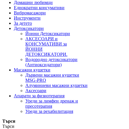
Домашни любимци
Еднократни консумативи
Вибромасажори
Инструменти
За детето
Детоксикатори
Йонни Детоксикатори
АКСЕСОАРИ и
КОНСУМАТИВИ за
ЙОННИ
ДЕТОКСИКАТОРИ.
Водородно детоксикатори
(Антиоксидатори)
Масажни кушетки
Дървени масажни кушетки
MSG-PRO
Алуминиеви масажни кушетки
Аксесоари
Апарати за физиотерапия
Уреди за лимфен дренаж и
пресотерапия
Уреди за рехабилитация
Търси
Търси