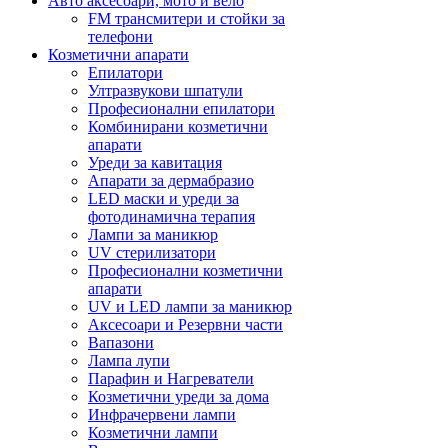
Авто аксесоари, мото и вело
FM трансмитери и стойки за
телефони
Козметични апарати
Епилатори
Ултразвукови шпатули
Професионални епилатори
Комбинирани козметични
апарати
Уреди за кавитация
Апарати за дермабразио
LED маски и уреди за
фотодинамична терапия
Лампи за маникюр
UV стерилизатори
Професионални козметични
апарати
UV и LED лампи за маникюр
Аксесоари и Резервни части
Вапазони
Лампа лупи
Парафин и Нагреватели
Козметични уреди за дома
Инфрачервени лампи
Козметични лампи