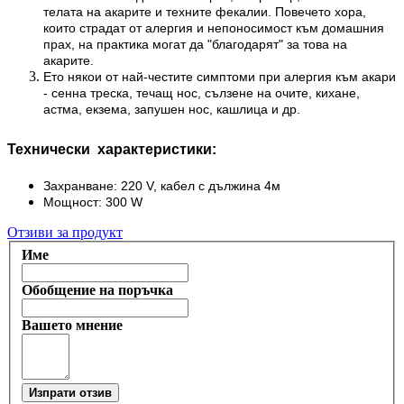
телата на акарите и техните фекалии. Повечето хора,
които страдат от алергия и непоносимост към домашния
прах, на практика могат да "благодарят" за това на
акарите.
Ето някои от най-честите симптоми при алергия към акари
- сенна треска, течащ нос, сълзене на очите, кихане,
астма, екзема, запушен нос, кашлица и др.
Технически характеристики:
Захранване: 220 V, кабел с дължина 4м
Мощност: 300 W
Отзиви за продукт
Име
Обобщение на поръчка
Вашето мнение
Изпрати отзив