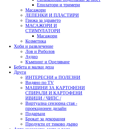
Епилатори и тримери
Масажори
ЛЕПЕНКИ И ПЛАСТИРИ
Грижа за здравето
МАСАЖОРИ И
СТИМУЛАТОРИ
Масажори
Козметика
Хоби и развлечение
Лов и Риболов
Аудио
Къмпинг и Оцеляване
Бебета и малки деца
Други
ИНТЕРЕСНИ и ПОЛЕЗНИ
Видяно по TV
МАШИНИ ЗА КАРТОФЕНИ
СПИРАЛИ И КАРТОФЕНИ
ИВИЦИ / ЧИПС /
Виртуална сензорна стая -
проекционен дизайн
Подаръци
Брокат за декорация
Продукти от тиково дърво