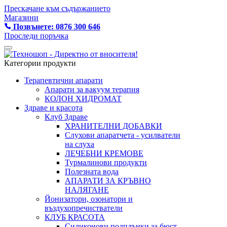
Прескачане към съдържанието
Магазини
Позвънете: 0876 300 646
Проследи поръчка
Категории продукти
Терапевтични апарати
Апарати за вакуум терапия
КОЛОН ХИДРОМАТ
Здраве и красота
Клуб Здраве
ХРАНИТЕЛНИ ДОБАВКИ
Слухови апаратчета - усилватели
на слуха
ЛЕЧЕБНИ КРЕМОВЕ
Турмалинови продукти
Полезната вода
АПАРАТИ ЗА КРЪВНО
НАЛЯГАНЕ
Йонизатори, озонатори и
въздухопречистватели
КЛУБ КРАСОТА
Силиконови подплънки за бюст