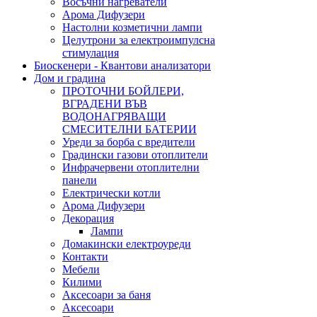
Восъчни нагреватели
Арома Дифузери
Настолни козметични лампи
Целутрони за електроимпулсна
стимулация
Биоскенери - Квантови анализатори
Дом и градина
ПРОТОЧНИ БОЙЛЕРИ,
ВГРАДЕНИ ВЪВ
ВОДОНАГРЯВАЩИ
СМЕСИТЕЛНИ БАТЕРИИ
Уреди за борба с вредители
Градински газови отоплители
Инфрачервени отоплителни
панели
Електрически котли
Арома Дифузери
Декорация
Лампи
Домакински електроуреди
Контакти
Мебели
Килими
Аксесоари за баня
Аксесоари