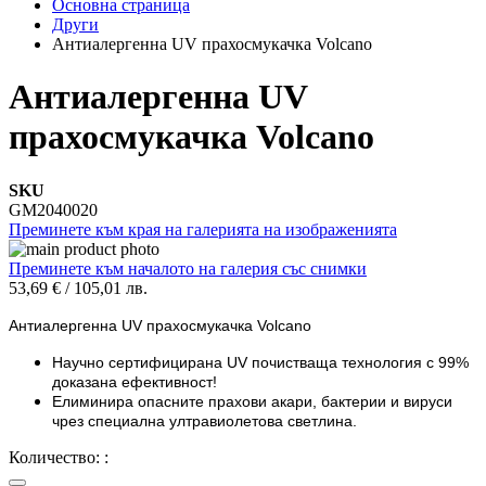
Основна страница
Други
Антиалергенна UV прахосмукачка Volcano
Антиалергенна UV
прахосмукачка Volcano
SKU
GM2040020
Преминете към края на галерията на изображенията
Преминете към началото на галерия със снимки
53,69 €
/
105,01 лв.
Антиалергенна UV прахосмукачка Volcano
Научно сертифицирана UV почистваща технология с 99%
доказана
ефективност!
Елиминира опасните прахови акари, бактерии и вируси
чрез специална ултравиолетова светлина.
Количество: :