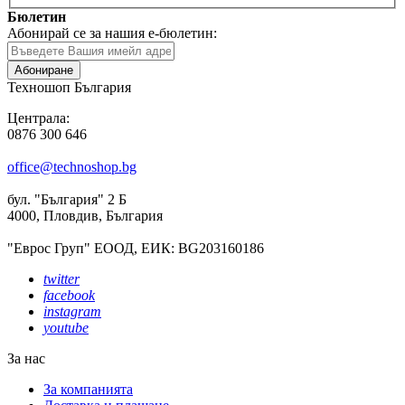
Бюлетин
Абонирай се за нашия е-бюлетин:
Абониране
Техношоп България
Централа:
0876 300 646
office@technoshop.bg
бул. "България" 2 Б
4000, Пловдив, България
"Еврос Груп" ЕООД, ЕИК: BG203160186
twitter
facebook
instagram
youtube
За нас
За компанията