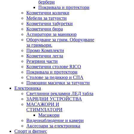
бербери
Покривала и протектори
Козметични колички
Мебели за татуисти
Козметични табуретки
Козметични бюра
Аспиратори за маникюр
Оборудване за грим. Оборудване
за гримьори.
Промо Комплекти
Козметични легла
Резервни части
Козметични столове RICO
Покривала и протектори
Столове за педикюр и СПА
Помощни масички за татуисти
Електроника
Светлинни рекламни ЛЕД табла
ЗАРЯДНИ УСТРОЙСТВА
МАСАЖОРИ И
СТИМУЛАТОРИ
Масажори
Видеонаблюдение и камери
Аксесоари за електроника
Спорт и фитнес