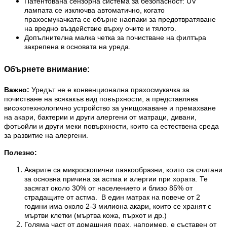
Патентована сензорна система за безопасност: UV
лампата се изключва автоматично, когато
прахосмукачката се обърне наопаки за предотвратяване
на вредно въздействие върху очите и тялото.
Допълнителна малка четка за почистване на филтъра
закрепена в основата на уреда.
Обърнете внимание:
Важно:
У
редът не е конвенционална прахосмукачка за
почистване на всякакъв вид повърхности, а представлява
високотехнологично устройство за унищожаване и премахване
на акари, бактерии и други алергени от матраци, дивани,
фотьойли и други меки повърхности, които са естествена среда
за развитие на алергени.
Полезно:
Акарите са микроскопични паякообразни, които са считани
за основна причина за астма и алергии при хората. Те
засягат около 30% от населението и близо 85% от
страдащите от астма. В един матрак на повече от 2
години има около 2-3 милиона акари, които се хранят с
мъртви клетки (мъртва кожа, пърхот и др.)
Голяма част от домашния прах, например, е съставен от