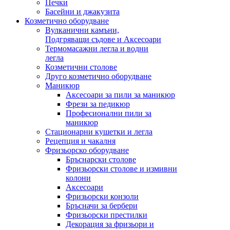
Печки
Басейни и джакузита
Козметично оборудване
Вулканични камъни,
Подгряващи съдове и Аксесоари
Термомасажни легла и водни
легла
Козметични столове
Друго козметично оборудване
Маникюр
Аксесоари за пили за маникюр
Фрези за педикюр
Професионални пили за
маникюр
Стационарни кушетки и легла
Рецепция и чакалня
Фризьорско оборудване
Бръснарски столове
Фризьорски столове и измивни
колони
Аксесоари
Фризьорски конзоли
Бръсначи за бербери
Фризьорски престилки
Декорация за фризьори и