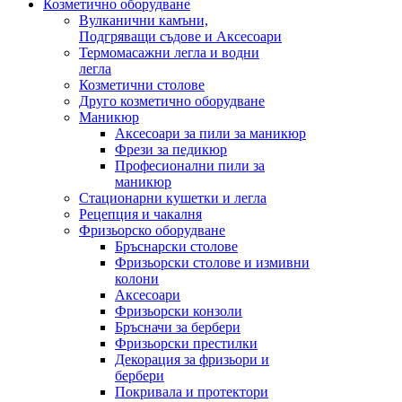
Козметично оборудване
Вулканични камъни,
Подгряващи съдове и Аксесоари
Термомасажни легла и водни
легла
Козметични столове
Друго козметично оборудване
Маникюр
Аксесоари за пили за маникюр
Фрези за педикюр
Професионални пили за
маникюр
Стационарни кушетки и легла
Рецепция и чакалня
Фризьорско оборудване
Бръснарски столове
Фризьорски столове и измивни
колони
Аксесоари
Фризьорски конзоли
Бръсначи за бербери
Фризьорски престилки
Декорация за фризьори и
бербери
Покривала и протектори