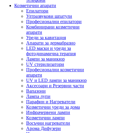
телефони
Козметични апарати
Епилатори
Ултразвукови шпатули
Професионални епилатори
Комбинирани козметични
апарати
Уреди за кавитация
Апарати за дермабразио
LED маски и уреди за
фотодинамична терапия
Лампи за маникюр
UV стерилизатори
Професионални козметични
апарати
UV и LED лампи за маникюр
Аксесоари и Резервни части
Вапазони
Лампа лупи
Парафин и Нагреватели
Козметични уреди за дома
Инфрачервени лампи
Козметични лампи
Восъчни нагреватели
Арома Дифузери