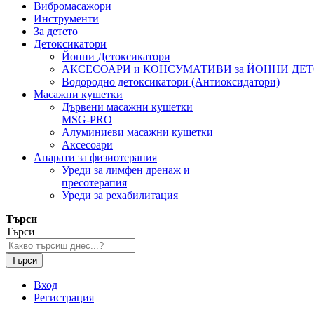
Вибромасажори
Инструменти
За детето
Детоксикатори
Йонни Детоксикатори
АКСЕСОАРИ и КОНСУМАТИВИ за ЙОННИ ДЕ
Водородно детоксикатори (Антиоксидатори)
Масажни кушетки
Дървени масажни кушетки
MSG-PRO
Алуминиеви масажни кушетки
Аксесоари
Апарати за физиотерапия
Уреди за лимфен дренаж и
пресотерапия
Уреди за рехабилитация
Търси
Търси
Търси
Вход
Регистрация