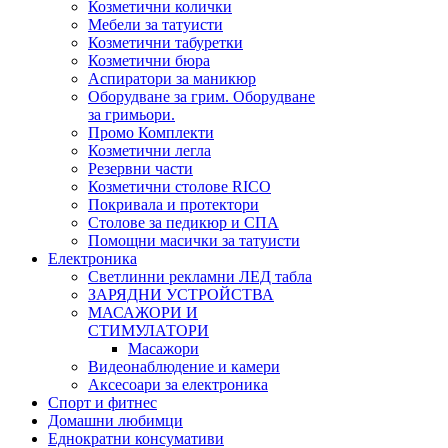
Козметични колички
Мебели за татуисти
Козметични табуретки
Козметични бюра
Аспиратори за маникюр
Оборудване за грим. Оборудване
за гримьори.
Промо Комплекти
Козметични легла
Резервни части
Козметични столове RICO
Покривала и протектори
Столове за педикюр и СПА
Помощни масички за татуисти
Електроника
Светлинни рекламни ЛЕД табла
ЗАРЯДНИ УСТРОЙСТВА
МАСАЖОРИ И
СТИМУЛАТОРИ
Масажори
Видеонаблюдение и камери
Аксесоари за електроника
Спорт и фитнес
Домашни любимци
Еднократни консумативи