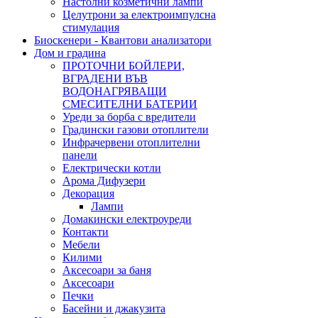
Настолни козметични лампи
Целутрони за електроимпулсна
стимулация
Биоскенери - Квантови анализатори
Дом и градина
ПРОТОЧНИ БОЙЛЕРИ,
ВГРАДЕНИ ВЪВ
ВОДОНАГРЯВАЩИ
СМЕСИТЕЛНИ БАТЕРИИ
Уреди за борба с вредители
Градински газови отоплители
Инфрачервени отоплителни
панели
Електрически котли
Арома Дифузери
Декорация
Лампи
Домакински електроуреди
Контакти
Мебели
Килими
Аксесоари за баня
Аксесоари
Печки
Басейни и джакузита