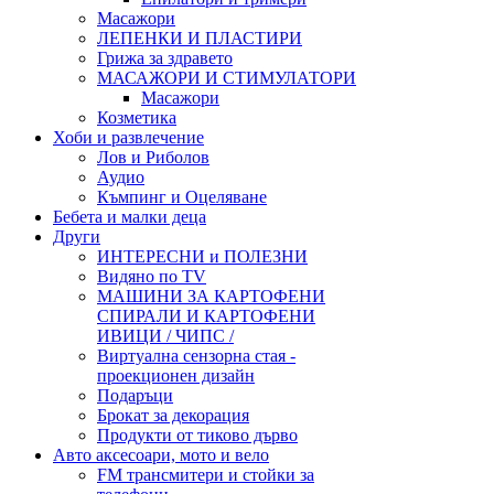
Масажори
ЛЕПЕНКИ И ПЛАСТИРИ
Грижа за здравето
МАСАЖОРИ И СТИМУЛАТОРИ
Масажори
Козметика
Хоби и развлечение
Лов и Риболов
Аудио
Къмпинг и Оцеляване
Бебета и малки деца
Други
ИНТЕРЕСНИ и ПОЛЕЗНИ
Видяно по TV
МАШИНИ ЗА КАРТОФЕНИ
СПИРАЛИ И КАРТОФЕНИ
ИВИЦИ / ЧИПС /
Виртуална сензорна стая -
проекционен дизайн
Подаръци
Брокат за декорация
Продукти от тиково дърво
Авто аксесоари, мото и вело
FM трансмитери и стойки за