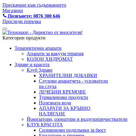
Прескачане към съдържанието
Магазини
Позвънете: 0876 300 646
Проследи поръчка
Категории продукти
Терапевтични апарати
Апарати за вакуум терапия
КОЛОН ХИДРОМАТ
Здраве и красота
Клуб Здраве
ХРАНИТЕЛНИ ДОБАВКИ
Слухови апаратчета - усилватели
на слуха
ЛЕЧЕБНИ КРЕМОВЕ
Турмалинови продукти
Полезната вода
АПАРАТИ ЗА КРЪВНО
НАЛЯГАНЕ
Йонизатори, озонатори и въздухопречистватели
КЛУБ КРАСОТА
Силиконови подплънки за бюст
Епилатори и тримери