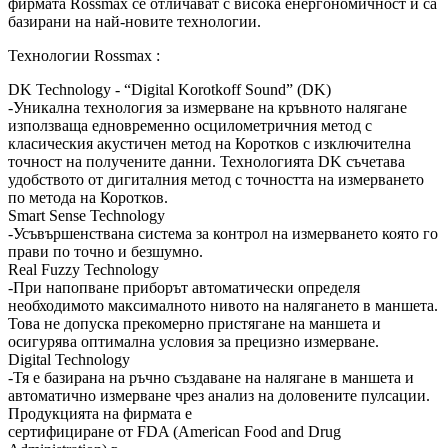
фирмата Rossmax се отличават с висока енергономичност и са
базирани на най-новите технологии.
Технологии Rossmax :
DK Technology
- “Digital Korotkoff Sound” (DK)
-Уникална технология за измерване на кръвното налягане
използваща едновременно осцилометричния метод с
класическия акустичен метод на Коротков с изключителна
точност на получените данни. Технологията DK съчетава
удобството от дигиталния метод с точността на измерването
по метода на Коротков.
Smart Sense Technology
-Усъвършенствана система за контрол на измерването която го
прави по точно и безшумно.
Real Fuzzy Technology
-При напопване приборът автоматически определя
необходимото максималното нивото на налягането в маншета.
Това не допуска прекомерно пристягане на маншета и
осигурява оптимална условия за прецизно измерване.
Digital Technology
-Тя е базирана на ръчно създаване на налягане в маншета и
автоматично измерване чрез анализ на доловените пулсации.
Продукцията на фирмата е
сертифициране от FDA (American Food and Drug