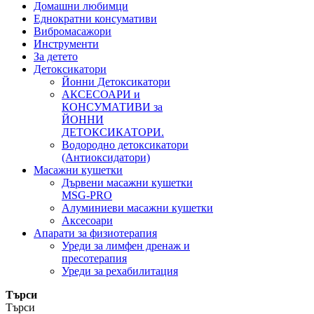
Домашни любимци
Еднократни консумативи
Вибромасажори
Инструменти
За детето
Детоксикатори
Йонни Детоксикатори
АКСЕСОАРИ и
КОНСУМАТИВИ за
ЙОННИ
ДЕТОКСИКАТОРИ.
Водородно детоксикатори
(Антиоксидатори)
Масажни кушетки
Дървени масажни кушетки
MSG-PRO
Алуминиеви масажни кушетки
Аксесоари
Апарати за физиотерапия
Уреди за лимфен дренаж и
пресотерапия
Уреди за рехабилитация
Търси
Търси