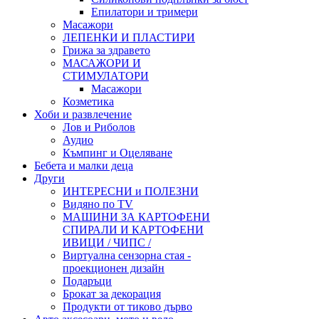
Епилатори и тримери
Масажори
ЛЕПЕНКИ И ПЛАСТИРИ
Грижа за здравето
МАСАЖОРИ И
СТИМУЛАТОРИ
Масажори
Козметика
Хоби и развлечение
Лов и Риболов
Аудио
Къмпинг и Оцеляване
Бебета и малки деца
Други
ИНТЕРЕСНИ и ПОЛЕЗНИ
Видяно по TV
МАШИНИ ЗА КАРТОФЕНИ
СПИРАЛИ И КАРТОФЕНИ
ИВИЦИ / ЧИПС /
Виртуална сензорна стая -
проекционен дизайн
Подаръци
Брокат за декорация
Продукти от тиково дърво