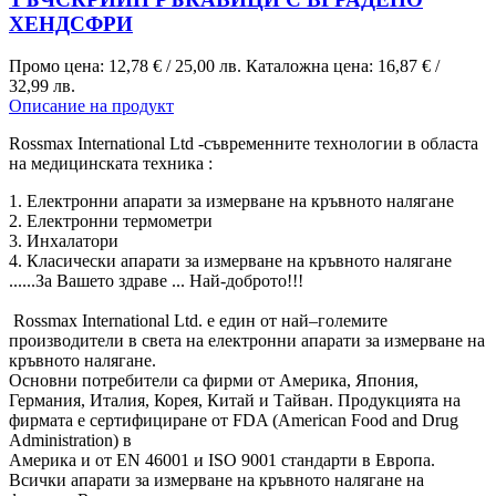
ХЕНДСФРИ
Промо цена:
12,78 €
/
25,00 лв.
Каталожна цена:
16,87 €
/
32,99 лв.
Описание на продукт
Rossmax International Ltd -съвременните технологии в областа
на медицинската техника :
1. Електронни апарати за измерване на кръвното налягане
2. Електронни термометри
3. Инхалатори
4. Класически апарати за измерване на кръвното налягане
......За Вашето здраве ... Най-доброто!!!
Rossmax International Ltd.
e един от най–големите
производители в света на електронни апарати за измерване на
кръвното налягане.
Основни потребители са фирми от Америка, Япония,
Германия, Италия, Корея, Китай и Тайван. Продукцията на
фирмата е сертифициране от
FDA (American Food and Drug
Administration) в
Америка и от ЕN 46001 и ISO 9001
стандарти в Европа.
Всички апарати за измерване на кръвното налягане на