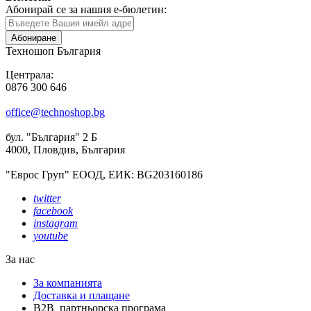
Абонирай се за нашия е-бюлетин:
Абониране
Техношоп България
Централа:
0876 300 646
office@technoshop.bg
бул. "България" 2 Б
4000, Пловдив, България
"Еврос Груп" ЕООД, ЕИК: BG203160186
twitter
facebook
instagram
youtube
За нас
За компанията
Доставка и плащане
B2B партньорска програма