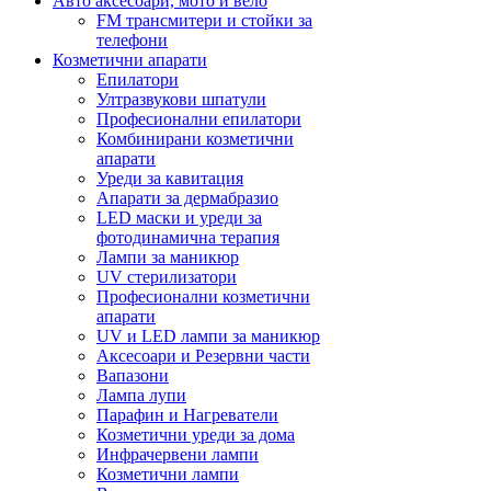
Авто аксесоари, мото и вело
FM трансмитери и стойки за
телефони
Козметични апарати
Епилатори
Ултразвукови шпатули
Професионални епилатори
Комбинирани козметични
апарати
Уреди за кавитация
Апарати за дермабразио
LED маски и уреди за
фотодинамична терапия
Лампи за маникюр
UV стерилизатори
Професионални козметични
апарати
UV и LED лампи за маникюр
Аксесоари и Резервни части
Вапазони
Лампа лупи
Парафин и Нагреватели
Козметични уреди за дома
Инфрачервени лампи
Козметични лампи