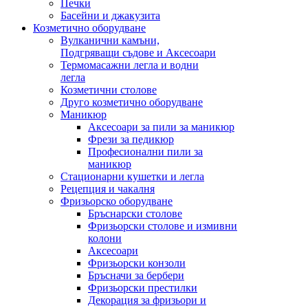
Печки
Басейни и джакузита
Козметично оборудване
Вулканични камъни,
Подгряващи съдове и Аксесоари
Термомасажни легла и водни
легла
Козметични столове
Друго козметично оборудване
Маникюр
Аксесоари за пили за маникюр
Фрези за педикюр
Професионални пили за
маникюр
Стационарни кушетки и легла
Рецепция и чакалня
Фризьорско оборудване
Бръснарски столове
Фризьорски столове и измивни
колони
Аксесоари
Фризьорски конзоли
Бръсначи за бербери
Фризьорски престилки
Декорация за фризьори и