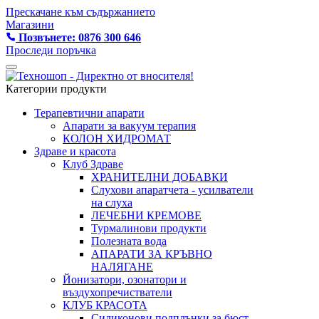
Прескачане към съдържанието
Магазини
Позвънете: 0876 300 646
Проследи поръчка
Категории продукти
Терапевтични апарати
Апарати за вакуум терапия
КОЛОН ХИДРОМАТ
Здраве и красота
Клуб Здраве
ХРАНИТЕЛНИ ДОБАВКИ
Слухови апаратчета - усилватели
на слуха
ЛЕЧЕБНИ КРЕМОВЕ
Турмалинови продукти
Полезната вода
АПАРАТИ ЗА КРЪВНО
НАЛЯГАНЕ
Йонизатори, озонатори и
въздухопречистватели
КЛУБ КРАСОТА
Силиконови подплънки за бюст