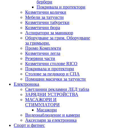
бербери
Покривала и протектори
Козметични колички
Мебели за татуисти
Козметични табуретки
Козметични бюра
Аспиратори за маникюр
Оборудване за грим. Оборудване
за гримьори.
Промо Комплекти
Козметични легла
Резервни части
Козметични столове RICO
Покривала и протектори
Столове за педикюр и СПА
Помощни масички за татуисти
Електроника
Светлинни рекламни ЛЕД табла
ЗАРЯДНИ УСТРОЙСТВА
МАСАЖОРИ И
СТИМУЛАТОРИ
Масажори
Видеонаблюдение и камери
Аксесоари за електроника
Спорт и фитнес