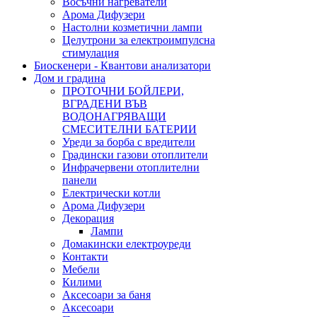
Восъчни нагреватели
Арома Дифузери
Настолни козметични лампи
Целутрони за електроимпулсна
стимулация
Биоскенери - Квантови анализатори
Дом и градина
ПРОТОЧНИ БОЙЛЕРИ,
ВГРАДЕНИ ВЪВ
ВОДОНАГРЯВАЩИ
СМЕСИТЕЛНИ БАТЕРИИ
Уреди за борба с вредители
Градински газови отоплители
Инфрачервени отоплителни
панели
Електрически котли
Арома Дифузери
Декорация
Лампи
Домакински електроуреди
Контакти
Мебели
Килими
Аксесоари за баня
Аксесоари