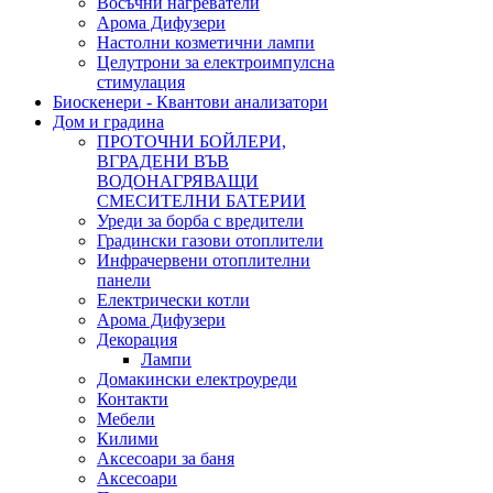
Восъчни нагреватели
Арома Дифузери
Настолни козметични лампи
Целутрони за електроимпулсна
стимулация
Биоскенери - Квантови анализатори
Дом и градина
ПРОТОЧНИ БОЙЛЕРИ,
ВГРАДЕНИ ВЪВ
ВОДОНАГРЯВАЩИ
СМЕСИТЕЛНИ БАТЕРИИ
Уреди за борба с вредители
Градински газови отоплители
Инфрачервени отоплителни
панели
Електрически котли
Арома Дифузери
Декорация
Лампи
Домакински електроуреди
Контакти
Мебели
Килими
Аксесоари за баня
Аксесоари