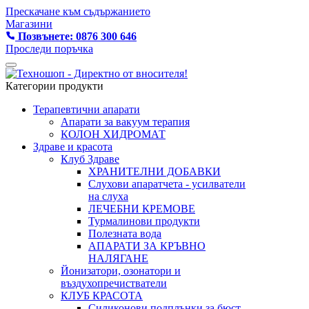
Прескачане към съдържанието
Магазини
Позвънете: 0876 300 646
Проследи поръчка
Категории продукти
Терапевтични апарати
Апарати за вакуум терапия
КОЛОН ХИДРОМАТ
Здраве и красота
Клуб Здраве
ХРАНИТЕЛНИ ДОБАВКИ
Слухови апаратчета - усилватели
на слуха
ЛЕЧЕБНИ КРЕМОВЕ
Турмалинови продукти
Полезната вода
АПАРАТИ ЗА КРЪВНО
НАЛЯГАНЕ
Йонизатори, озонатори и
въздухопречистватели
КЛУБ КРАСОТА
Силиконови подплънки за бюст