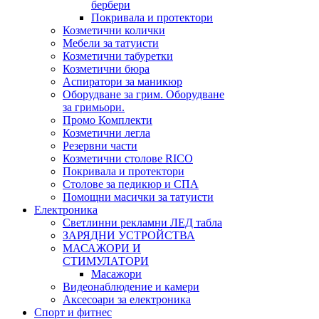
бербери
Покривала и протектори
Козметични колички
Мебели за татуисти
Козметични табуретки
Козметични бюра
Аспиратори за маникюр
Оборудване за грим. Оборудване
за гримьори.
Промо Комплекти
Козметични легла
Резервни части
Козметични столове RICO
Покривала и протектори
Столове за педикюр и СПА
Помощни масички за татуисти
Електроника
Светлинни рекламни ЛЕД табла
ЗАРЯДНИ УСТРОЙСТВА
МАСАЖОРИ И
СТИМУЛАТОРИ
Масажори
Видеонаблюдение и камери
Аксесоари за електроника
Спорт и фитнес