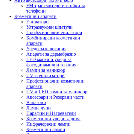
Авто аксесоари, мото и вело
FM трансмитери и стойки за
телефони
Козметични апарати
Епилатори
Ултразвукови шпатули
Професионални епилатори
Комбинирани козметични
апарати
Уреди за кавитация
Апарати за дермабразио
LED маски и уреди за
фотодинамична терапия
Лампи за маникюр
UV стерилизатори
Професионални козметични
апарати
UV и LED лампи за маникюр
Аксесоари и Резервни части
Вапазони
Лампа лупи
Парафин и Нагреватели
Козметични уреди за дома
Инфрачервени лампи
Козметични лампи