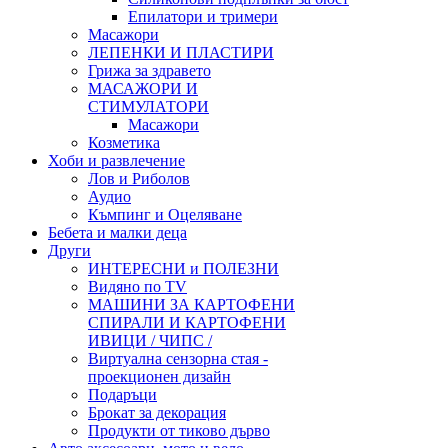
Епилатори и тримери
Масажори
ЛЕПЕНКИ И ПЛАСТИРИ
Грижа за здравето
МАСАЖОРИ И
СТИМУЛАТОРИ
Масажори
Козметика
Хоби и развлечение
Лов и Риболов
Аудио
Къмпинг и Оцеляване
Бебета и малки деца
Други
ИНТЕРЕСНИ и ПОЛЕЗНИ
Видяно по TV
МАШИНИ ЗА КАРТОФЕНИ
СПИРАЛИ И КАРТОФЕНИ
ИВИЦИ / ЧИПС /
Виртуална сензорна стая -
проекционен дизайн
Подаръци
Брокат за декорация
Продукти от тиково дърво