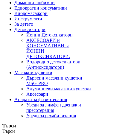
Домашни любимци
Еднократни консумативи
Вибромасажори
Инструменти
За детето
Детоксикатори
Йонни Детоксикатори
АКСЕСОАРИ и
КОНСУМАТИВИ за
ЙОННИ
ДЕТОКСИКАТОРИ.
Водородно детоксикатори
(Антиоксидатори)
Масажни кушетки
Дървени масажни кушетки
MSG-PRO
Алуминиеви масажни кушетки
Аксесоари
Апарати за физиотерапия
Уреди за лимфен дренаж и
пресотерапия
Уреди за рехабилитация
Търси
Търси