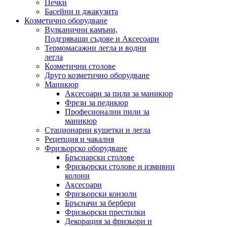
Печки
Басейни и джакузита
Козметично оборудване
Вулканични камъни,
Подгряващи съдове и Аксесоари
Термомасажни легла и водни
легла
Козметични столове
Друго козметично оборудване
Маникюр
Аксесоари за пили за маникюр
Фрези за педикюр
Професионални пили за
маникюр
Стационарни кушетки и легла
Рецепция и чакалня
Фризьорско оборудване
Бръснарски столове
Фризьорски столове и измивни
колони
Аксесоари
Фризьорски конзоли
Бръсначи за бербери
Фризьорски престилки
Декорация за фризьори и