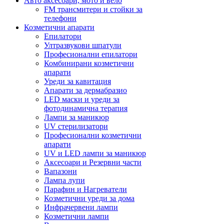
Авто аксесоари, мото и вело
FM трансмитери и стойки за
телефони
Козметични апарати
Епилатори
Ултразвукови шпатули
Професионални епилатори
Комбинирани козметични
апарати
Уреди за кавитация
Апарати за дермабразио
LED маски и уреди за
фотодинамична терапия
Лампи за маникюр
UV стерилизатори
Професионални козметични
апарати
UV и LED лампи за маникюр
Аксесоари и Резервни части
Вапазони
Лампа лупи
Парафин и Нагреватели
Козметични уреди за дома
Инфрачервени лампи
Козметични лампи