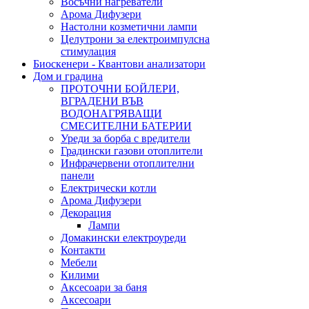
Восъчни нагреватели
Арома Дифузери
Настолни козметични лампи
Целутрони за електроимпулсна
стимулация
Биоскенери - Квантови анализатори
Дом и градина
ПРОТОЧНИ БОЙЛЕРИ,
ВГРАДЕНИ ВЪВ
ВОДОНАГРЯВАЩИ
СМЕСИТЕЛНИ БАТЕРИИ
Уреди за борба с вредители
Градински газови отоплители
Инфрачервени отоплителни
панели
Електрически котли
Арома Дифузери
Декорация
Лампи
Домакински електроуреди
Контакти
Мебели
Килими
Аксесоари за баня
Аксесоари