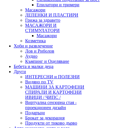
Епилатори и тримери
Масажори
ЛЕПЕНКИ И ПЛАСТИРИ
Грижа за здравето
МАСАЖОРИ И
СТИМУЛАТОРИ
Масажори
Козметика
Хоби и развлечение
Лов и Риболов
Аудио
Къмпинг и Оцеляване
Бебета и малки деца
Други
ИНТЕРЕСНИ и ПОЛЕЗНИ
Видяно по TV
МАШИНИ ЗА КАРТОФЕНИ
СПИРАЛИ И КАРТОФЕНИ
ИВИЦИ / ЧИПС /
Виртуална сензорна стая -
проекционен дизайн
Подаръци
Брокат за декорация
Продукти от тиково дърво