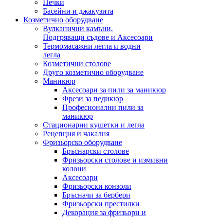
Печки
Басейни и джакузита
Козметично оборудване
Вулканични камъни,
Подгряващи съдове и Аксесоари
Термомасажни легла и водни
легла
Козметични столове
Друго козметично оборудване
Маникюр
Аксесоари за пили за маникюр
Фрези за педикюр
Професионални пили за
маникюр
Стационарни кушетки и легла
Рецепция и чакалня
Фризьорско оборудване
Бръснарски столове
Фризьорски столове и измивни
колони
Аксесоари
Фризьорски конзоли
Бръсначи за бербери
Фризьорски престилки
Декорация за фризьори и