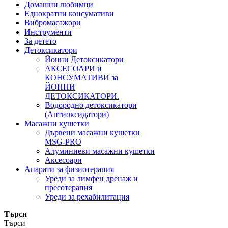
Домашни любимци
Еднократни консумативи
Вибромасажори
Инструменти
За детето
Детоксикатори
Йонни Детоксикатори
АКСЕСОАРИ и
КОНСУМАТИВИ за
ЙОННИ
ДЕТОКСИКАТОРИ.
Водородно детоксикатори
(Антиоксидатори)
Масажни кушетки
Дървени масажни кушетки
MSG-PRO
Алуминиеви масажни кушетки
Аксесоари
Апарати за физиотерапия
Уреди за лимфен дренаж и
пресотерапия
Уреди за рехабилитация
Търси
Търси