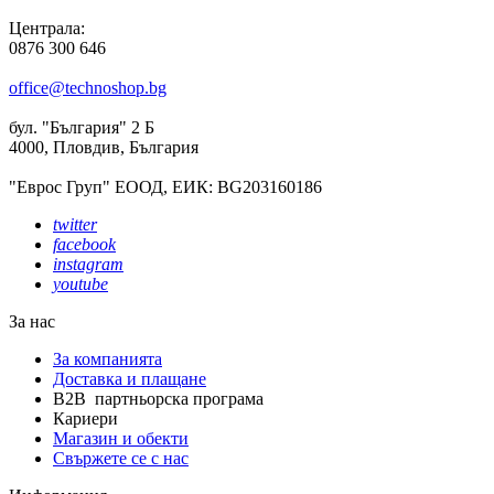
Централа:
0876 300 646
office@technoshop.bg
бул. "България" 2 Б
4000, Пловдив, България
"Еврос Груп" ЕООД, ЕИК: BG203160186
twitter
facebook
instagram
youtube
За нас
За компанията
Доставка и плащане
B2B партньорска програма
Кариери
Магазин и обекти
Свържете се с нас