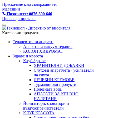
Прескачане към съдържанието
Магазини
Позвънете: 0876 300 646
Проследи поръчка
Категории продукти
Терапевтични апарати
Апарати за вакуум терапия
КОЛОН ХИДРОМАТ
Здраве и красота
Клуб Здраве
ХРАНИТЕЛНИ ДОБАВКИ
Слухови апаратчета - усилватели
на слуха
ЛЕЧЕБНИ КРЕМОВЕ
Турмалинови продукти
Полезната вода
АПАРАТИ ЗА КРЪВНО
НАЛЯГАНЕ
Йонизатори, озонатори и
въздухопречистватели
КЛУБ КРАСОТА
Силиконови подплънки за бюст