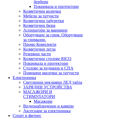
бербери
Покривала и протектори
Козметични колички
Мебели за татуисти
Козметични табуретки
Козметични бюра
Аспиратори за маникюр
Оборудване за грим. Оборудване
за гримьори.
Промо Комплекти
Козметични легла
Резервни части
Козметични столове RICO
Покривала и протектори
Столове за педикюр и СПА
Помощни масички за татуисти
Електроника
Светлинни рекламни ЛЕД табла
ЗАРЯДНИ УСТРОЙСТВА
МАСАЖОРИ И
СТИМУЛАТОРИ
Масажори
Видеонаблюдение и камери
Аксесоари за електроника
Спорт и фитнес