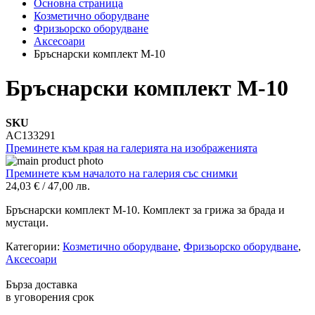
Основна страница
Козметично оборудване
Фризьорско оборудване
Аксесоари
Бръснарски комплект M-10
Бръснарски комплект M-10
SKU
AC133291
Преминете към края на галерията на изображенията
Преминете към началото на галерия със снимки
24,03 €
/
47,00 лв.
Бръснарски комплект M-10. Комплект за грижа за брада и
мустаци.
Категории:
Козметично оборудване
,
Фризьорско оборудване
,
Аксесоари
Бърза доставка
в уговорения срок