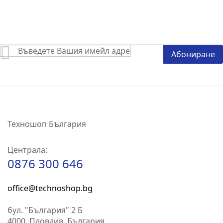
Абонирай
Абониране
се
за
нашия
е-
бюлетин:
Техношоп България
Централа:
0876 300 646
office@technoshop.bg
бул. "България" 2 Б
4000, Пловдив, България