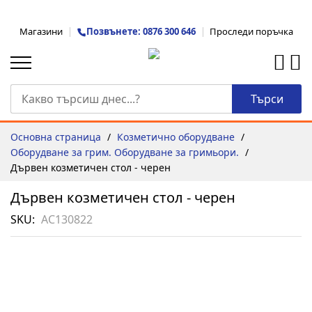
Прескачане
Магазини
Позвънете: 0876 300 646
Проследи поръчка
към
съдържанието
Търси
Основна страница
Козметично оборудване
Оборудване за грим. Оборудване за гримьори.
Дървен козметичен стол - черен
Дървен козметичен стол - черен
SKU
AC130822
Преминете
към
края
на