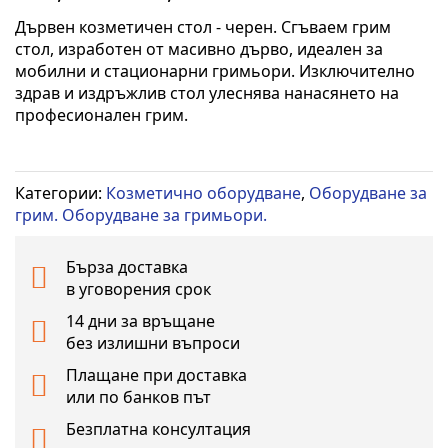
началото
Дървен козметичен стол - черен. Сгъваем грим
на
стол, изработен от масивно дърво, идеален за
галерия
мобилни и стационарни гримьори. Изключително
със
здрав и издръжлив стол улеснява нанасянето на
снимки
професионален грим.
Категории:
Козметично оборудване
,
Оборудване за
грим. Оборудване за гримьори.
Бърза доставка
в уговорения срок
14 дни за връщане
без излишни въпроси
Плащане при доставка
или по банков път
Безплатна консултация