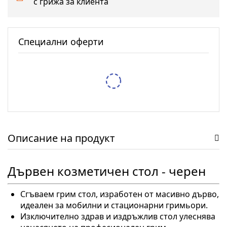
с грижа за клиента
Специални оферти
Тестер за спирачна течност XTROBB
/
/
5,62 €
10,99 лв.
6,14 €
12,01 лв.
Защитен RFID калъф Pro-Tect – 2 Калъфа
/
/
7,67 €
15,00 лв.
9,71 €
18,99 лв.
Описание на продукт
Дървен козметичен стол - черен
Сгъваем грим стол, изработен от масивно дърво,
идеален за мобилни и стационарни гримьори.
Изключително здрав и издръжлив стол улеснява