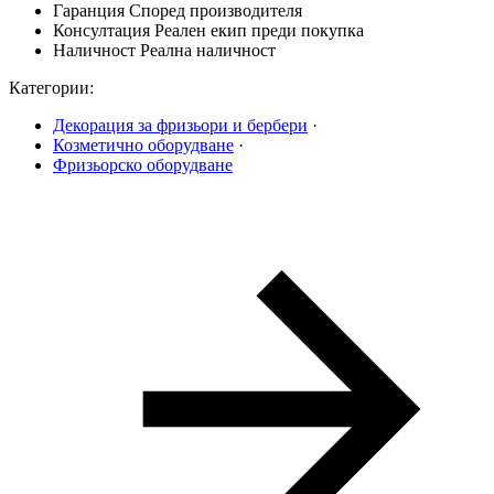
Гаранция
Според производителя
Консултация
Реален екип преди покупка
Наличност
Реална наличност
Категории:
Декорация за фризьори и бербери
·
Козметично оборудване
·
Фризьорско оборудване