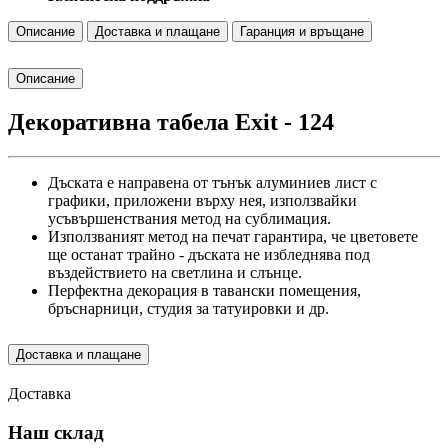
Описание
Доставка и плащане
Гаранция и връщане
Описание
Декоративна табела Exit - 124
Дъската е направена от тънък алуминиев лист с
графики, приложени върху нея, използвайки
усъвършенствания метод на сублимация.
Използваният метод на печат гарантира, че цветовете
ще останат трайно - дъската не избледнява под
въздействието на светлина и слънце.
Перфектна декорация в тавански помещения,
бръснарници, студия за татуировки и др.
Доставка и плащане
Доставка
Наш склад