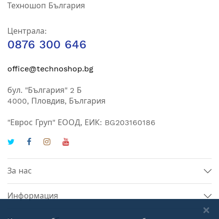
Техношоп България
Разгледайте всички продукти от категория
Масажни кушетки
.
Централа:
Вижте и пълната гама в категория
Козметично
0876 300 646
оборудване
.
office@technoshop.bg
бул. "България" 2 Б
4000, Пловдив, България
"Еврос Груп" ЕООД, ЕИК: BG203160186
За нас
Информация