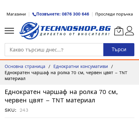
Прескачане
Магазини
Позвънете: 0876 300 646
Проследи поръчка
към
съдържанието
Търси
Основна страница
Еднократни консумативи
Еднократен чаршаф на ролка 70 см, червен цвят – TNT
материал
Еднократен чаршаф на ролка 70 см,
червен цвят – TNT материал
SKU
243
Преминете
към