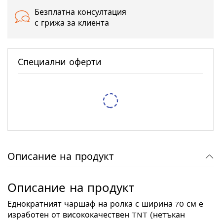
Безплатна консултация
с грижа за клиента
Специални оферти
Тестер за спирачна течност XTROBB
/
/
5,62 €
10,99 лв.
6,14 €
12,01 лв.
Защитен RFID калъф Pro-Tect – 2 Калъфа
/
/
7,67 €
15,00 лв.
9,71 €
18,99 лв.
Описание на продукт
Описание на продукт
Еднократният чаршаф на ролка с ширина 70 см е
изработен от висококачествен TNT (нетъкан