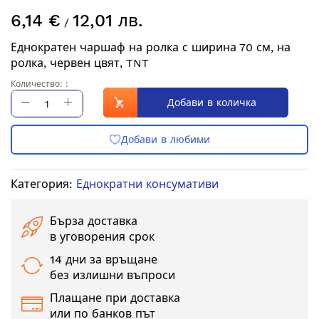
Преминете
6,14 €
12,01 лв.
към
/
началото
Еднократен чаршаф на ролка с ширина 70 см, на
на
ролка, червен цвят, TNT
галерия
със
Количество: :
снимки
Добави в количка
Категория:
Еднократни консумативи
Бърза доставка
в уговорения срок
14 дни за връщане
без излишни въпроси
Плащане при доставка
или по банков път