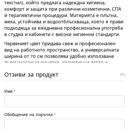
текстил), който предлага надеждна хигиена,
комфорт и защита при различни козметични, СПА
и терапевтични процедури. Материята е плътна,
мека, устойчива и водоотблъскваща, което я прави
подходяща за ежедневна професионална употреба
в студиа и кабинети с високи хигиенни стандарти.
Червеният цвят придава свеж и професионален
вид на работното пространство, а универсалната
ширина от 70 см позволява удобно използване
върху масажни кушетки, козметични легла и
терапевтични маси.
Отзиви за продукт
Характеристики:
• Материал: TNT – нетъкан текстил
Име
• Ширина: 70 см
• Дължина на ролката: стандартна (според
наличност/продуктова серия)
• Цвят: Червен
Обобщение на поръчка
• Тип: Еднократен чаршаф на ролка
Предимства: