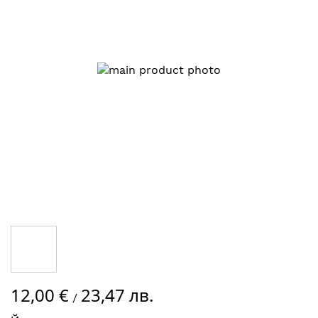
на
изображенията
Преминете
12,00 €
23,47 лв.
към
/
началото