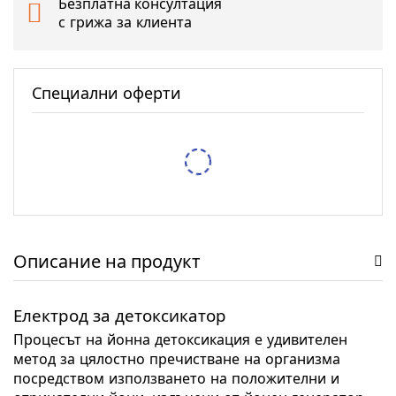
Безплатна консултация
с грижа за клиента
Специални оферти
Тестер за спирачна течност XTROBB
5,62 €
/
10,99 лв.
/
6,14 €
12,01 лв.
Защитен RFID калъф Pro-Tect – 2 Калъфа
7,67 €
/
15,00 лв.
/
9,71 €
18,99 лв.
Описание на продукт
Електрод за детоксикатор
Процесът на йонна детоксикация е удивителен
метод за цялостно пречистване на организма
посредством използването на положителни и