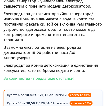
Йонен генератор - универсален електрод
на
съвместим с повечето модели
детоксикатори
.
галерия
със
Електродът за детоксикатора /йон генератора/
снимки
излъчва йони във ваничката с вода, в която сте
поставили краката си. Той се включва към главното
устройство /детоксикатора/, от което можете да
контролирате и променяте интензитета на
терапията.
Възможна експлоатация на електрода за
детоксикатор: 15-20 работни часа /30-
40процедури/
Електродът за йонна детоксикация е единствения
консуматив, като не броим водата и солта.
За количества - предлагаме отстъпки!
10,80 €
21,12 лв.
спестете
10
%
Купете 5 за
/
всеки и
10,50 €
20,54 лв.
спестете
13
%
Купете 10 за
/
всеки и