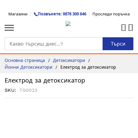
Прескачане
Позвънете: 0876 300 646
Магазини
Проследи поръчка
към
съдържанието
Търси
Основна страница
Детоксикатори
Йонни Детоксикатори
Електрод за детоксикатор
Електрод за детоксикатор
SKU
TS0023
Преминете
към
края
на
галерията