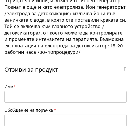
отрицателни йони, излъчени от йонен генератор.
Познат е още и като електролиза. Йон генераторът
/електрода за детоксикация/ излъчва йони във
ваничката с вода, в която сте поставили краката си.
Той се включва към главното устройство /
детоксикатора/, от което можете да контролирате
и променяте интензитета на терапията. Възможна
експлоатация на електрода за детоксикатор: 15-20
работни часа /30-40процедури/
Електродът за детоксикатор, известен още като
бързовар
йонен електрод
приставка с намотки
Отзиви за продукт
,
или
,
е основният консуматив на всяка йонна детокс
система. Независимо от наименованието,
Име
функцията му е една – да създава електролитна
реакция във водата.
С течение на времето металните намотки се
износват, което е напълно нормален процес.
Обобщение на поръчка
Именно затова редовната подмяна на електрода
гарантира оптимална работа на уреда.