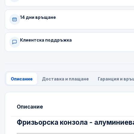
14 дни връщане
Клиентска поддръжка
Описание
Доставка и плащане
Гаранция и връ
Описание
Фризьорска конзола - алуминиев