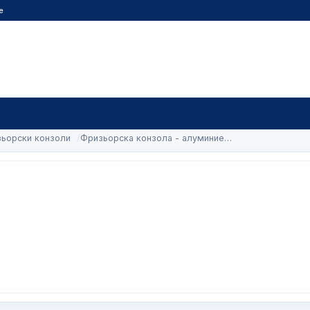
е
ьорски конзоли
Фризьорска конзола - алуминие…