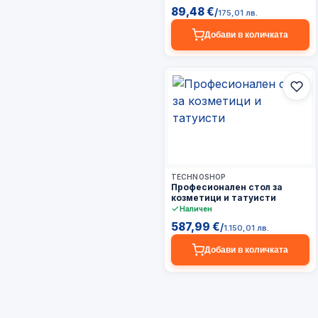
89,48 €
/
175,01 лв.
Добави в количката
3–5 дни
TECHNOSHOP
Професионален стол за
козметици и татуисти
Наличен
587,99 €
/
1.150,01 лв.
Добави в количката