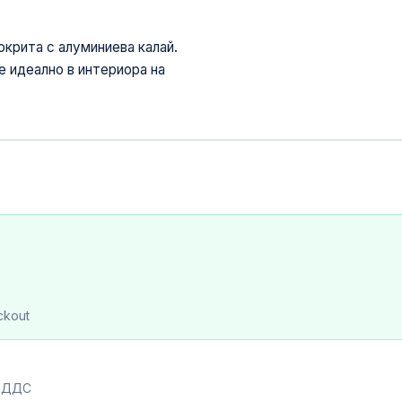
окрита с алуминиева калай.
е идеално в интериора на
ckout
с ДДС