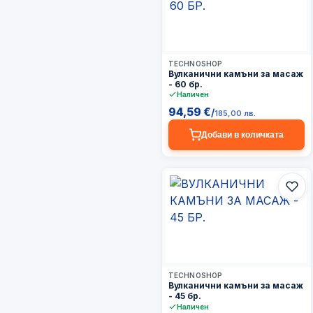
3–5 дни
TECHNOSHOP
Вулканични камъни за масаж
- 60 бр.
Наличен
94,59 €
/
185,00 лв.
Добави в количката
3–5 дни
TECHNOSHOP
Вулканични камъни за масаж
- 45 бр.
Наличен