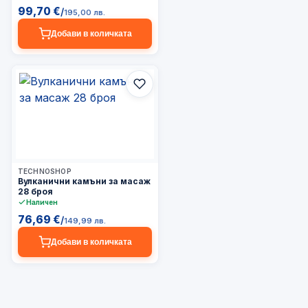
99,70 €
/
195,00 лв.
Добави в количката
3–5 дни
TECHNOSHOP
Вулканични камъни за масаж
28 броя
Наличен
76,69 €
/
149,99 лв.
Добави в количката