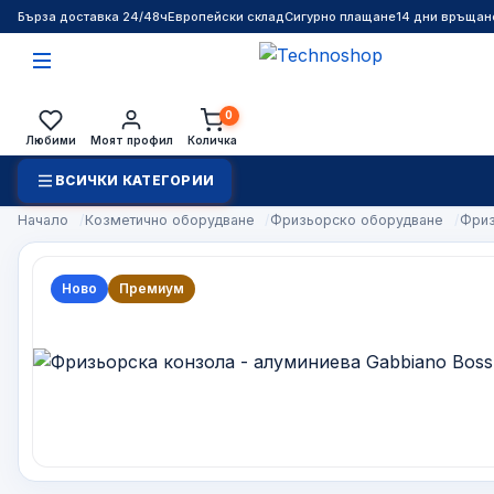
Бърза доставка 24/48ч
Европейски склад
Сигурно плащане
14 дни връщан
0
Любими
Моят профил
Количка
ВСИЧКИ КАТЕГОРИИ
Начало
Козметично оборудване
Фризьорско оборудване
Фриз
Ново
Премиум