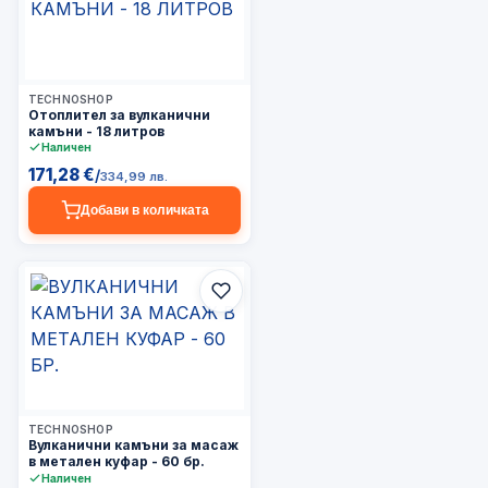
3–5 дни
TECHNOSHOP
Отоплител за вулканични
камъни - 18 литров
Наличен
171,28 €
/
334,99 лв.
Добави в количката
3–5 дни
TECHNOSHOP
Вулканични камъни за масаж
в метален куфар - 60 бр.
Наличен