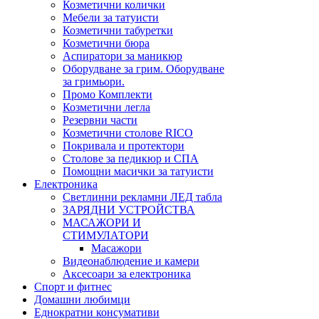
Козметични колички
Мебели за татуисти
Козметични табуретки
Козметични бюра
Аспиратори за маникюр
Оборудване за грим. Оборудване
за гримьори.
Промо Комплекти
Козметични легла
Резервни части
Козметични столове RICO
Покривала и протектори
Столове за педикюр и СПА
Помощни масички за татуисти
Електроника
Светлинни рекламни ЛЕД табла
ЗАРЯДНИ УСТРОЙСТВА
МАСАЖОРИ И
СТИМУЛАТОРИ
Масажори
Видеонаблюдение и камери
Аксесоари за електроника
Спорт и фитнес
Домашни любимци
Еднократни консумативи