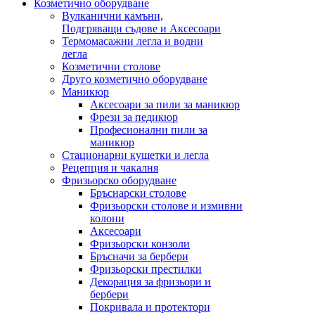
Козметично оборудване
Вулканични камъни,
Подгряващи съдове и Аксесоари
Термомасажни легла и водни
легла
Козметични столове
Друго козметично оборудване
Маникюр
Аксесоари за пили за маникюр
Фрези за педикюр
Професионални пили за
маникюр
Стационарни кушетки и легла
Рецепция и чакалня
Фризьорско оборудване
Бръснарски столове
Фризьорски столове и измивни
колони
Аксесоари
Фризьорски конзоли
Бръсначи за бербери
Фризьорски престилки
Декорация за фризьори и
бербери
Покривала и протектори