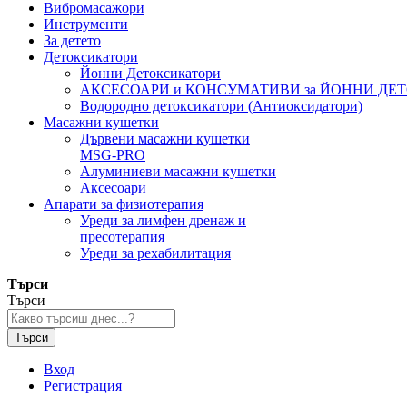
Вибромасажори
Инструменти
За детето
Детоксикатори
Йонни Детоксикатори
АКСЕСОАРИ и КОНСУМАТИВИ за ЙОННИ ДЕ
Водородно детоксикатори (Антиоксидатори)
Масажни кушетки
Дървени масажни кушетки
MSG-PRO
Алуминиеви масажни кушетки
Аксесоари
Апарати за физиотерапия
Уреди за лимфен дренаж и
пресотерапия
Уреди за рехабилитация
Търси
Търси
Търси
Вход
Регистрация