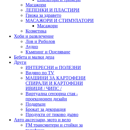
Масажори
ЛЕПЕНКИ И ПЛАСТИРИ
Грижа за здравето
МАСАЖОРИ И СТИМУЛАТОРИ
Масажори
Козметика
Хоби и развлечение
Лов и Риболов
Аудио
Къмпинг и Оцеляване
Бебета и малки деца
Други
ИНТЕРЕСНИ и ПОЛЕЗНИ
Видяно по TV
МАШИНИ ЗА КАРТОФЕНИ
СПИРАЛИ И КАРТОФЕНИ
ИВИЦИ / ЧИПС /
Виртуална сензорна стая -
проекционен дизайн
Подаръци
Брокат за декорация
Продукти от тиково дърво
Авто аксесоари, мото и вело
FM трансмитери и стойки за