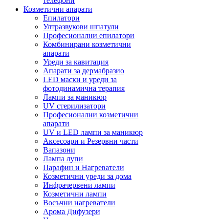
телефони
Козметични апарати
Епилатори
Ултразвукови шпатули
Професионални епилатори
Комбинирани козметични
апарати
Уреди за кавитация
Апарати за дермабразио
LED маски и уреди за
фотодинамична терапия
Лампи за маникюр
UV стерилизатори
Професионални козметични
апарати
UV и LED лампи за маникюр
Аксесоари и Резервни части
Вапазони
Лампа лупи
Парафин и Нагреватели
Козметични уреди за дома
Инфрачервени лампи
Козметични лампи
Восъчни нагреватели
Арома Дифузери