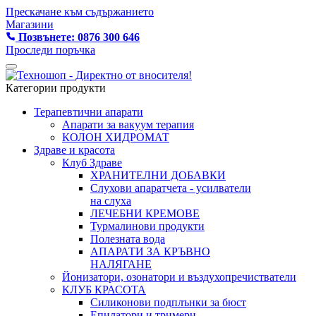
Прескачане към съдържанието
Магазини
Позвънете: 0876 300 646
Проследи поръчка
Категории продукти
Терапевтични апарати
Апарати за вакуум терапия
КОЛОН ХИДРОМАТ
Здраве и красота
Клуб Здраве
ХРАНИТЕЛНИ ДОБАВКИ
Слухови апаратчета - усилватели
на слуха
ЛЕЧЕБНИ КРЕМОВЕ
Турмалинови продукти
Полезната вода
АПАРАТИ ЗА КРЪВНО
НАЛЯГАНЕ
Йонизатори, озонатори и въздухопречистватели
КЛУБ КРАСОТА
Силиконови подплънки за бюст
Епилатори и тримери