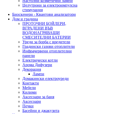
Настолни козметични лампи
Целутрони за електроимпулсна
стимулация
Биоскенери - Квантови анализатори
Дом и градина
ПРОТОЧНИ БОЙЛЕРИ,
ВГРАДЕНИ ВЪВ
ВОДОНАГРЯВАЩИ
СМЕСИТЕЛНИ БАТЕРИИ
Уреди за борба с вредители
Градински газови отоплители
Инфрачервени отоплителни
панели
Електрически котли
Арома Дифузери
Декорация
Лампи
Домакински електроуреди
Контакти
Мебели
Килими
Аксесоари за баня
Аксесоари
Печки
Басейни и джакузита