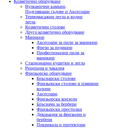
Козметично оборудване
Вулканични камъни,
Подгряващи съдове и Аксесоари
Термомасажни легла и водни
легла
Козметични столове
Друго козметично оборудване
Маникюр
Аксесоари за пили за маникюр
Фрези за педикюр
Професионални пили за
маникюр
Стационарни кушетки и легла
Рецепция и чакалня
Фризьорско оборудване
Бръснарски столове
Фризьорски столове и измивни
колони
Аксесоари
Фризьорски конзоли
Бръсначи за бербери
Фризьорски престилки
Декорация за фризьори и
бербери
Покривала и протектори