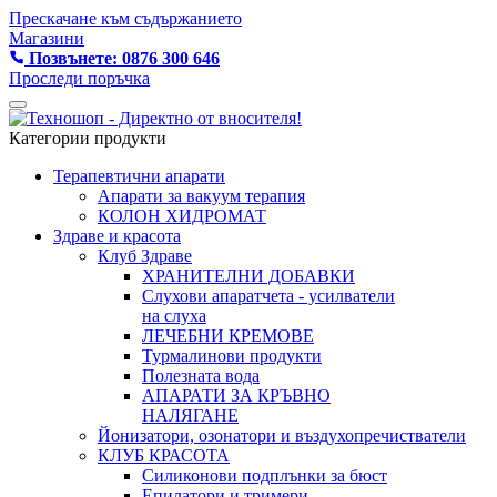
Прескачане към съдържанието
Магазини
Позвънете: 0876 300 646
Проследи поръчка
Категории продукти
Терапевтични апарати
Апарати за вакуум терапия
КОЛОН ХИДРОМАТ
Здраве и красота
Клуб Здраве
ХРАНИТЕЛНИ ДОБАВКИ
Слухови апаратчета - усилватели
на слуха
ЛЕЧЕБНИ КРЕМОВЕ
Турмалинови продукти
Полезната вода
АПАРАТИ ЗА КРЪВНО
НАЛЯГАНЕ
Йонизатори, озонатори и въздухопречистватели
КЛУБ КРАСОТА
Силиконови подплънки за бюст
Епилатори и тримери