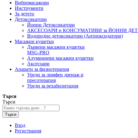
Вибромасажори
Инструменти
За детето
Детоксикатори
Йонни Детоксикатори
АКСЕСОАРИ и КОНСУМАТИВИ за ЙОННИ ДЕ
Водородно детоксикатори (Антиоксидатори)
Масажни кушетки
Дървени масажни кушетки
MSG-PRO
Алуминиеви масажни кушетки
Аксесоари
Апарати за физиотерапия
Уреди за лимфен дренаж и
пресотерапия
Уреди за рехабилитация
Търси
Търси
Търси
Вход
Регистрация