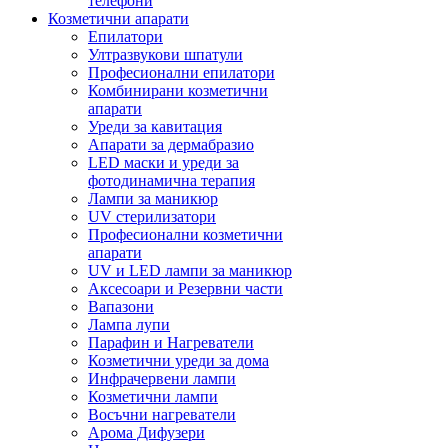
телефони
Козметични апарати
Епилатори
Ултразвукови шпатули
Професионални епилатори
Комбинирани козметични
апарати
Уреди за кавитация
Апарати за дермабразио
LED маски и уреди за
фотодинамична терапия
Лампи за маникюр
UV стерилизатори
Професионални козметични
апарати
UV и LED лампи за маникюр
Аксесоари и Резервни части
Вапазони
Лампа лупи
Парафин и Нагреватели
Козметични уреди за дома
Инфрачервени лампи
Козметични лампи
Восъчни нагреватели
Арома Дифузери