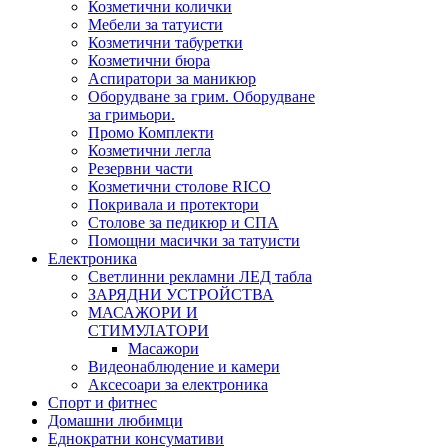
Козметични колички
Мебели за татуисти
Козметични табуретки
Козметични бюра
Аспиратори за маникюр
Оборудване за грим. Оборудване
за гримьори.
Промо Комплекти
Козметични легла
Резервни части
Козметични столове RICO
Покривала и протектори
Столове за педикюр и СПА
Помощни масички за татуисти
Електроника
Светлинни рекламни ЛЕД табла
ЗАРЯДНИ УСТРОЙСТВА
МАСАЖОРИ И
СТИМУЛАТОРИ
Масажори
Видеонаблюдение и камери
Аксесоари за електроника
Спорт и фитнес
Домашни любимци
Еднократни консумативи