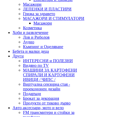
Масажори
ЛЕПЕНКИ И ПЛАСТИРИ
Грижа за здравето
МАСАЖОРИ И СТИМУЛАТОРИ
Масажори
Козметика
Хоби и развлечение
Лов и Риболов
Аудио
Къмпинг и Оцеляване
Бебета и малки деца
Други
ИНТЕРЕСНИ и ПОЛЕЗНИ
Видяно по TV
МАШИНИ ЗА КАРТОФЕНИ
СПИРАЛИ И КАРТОФЕНИ
ИВИЦИ / ЧИПС /
Виртуална сензорна стая -
проекционен дизайн
Подаръци
Брокат за декорация
Продукти от тиково дърво
Авто аксесоари, мото и вело
FM трансмитери и стойки за