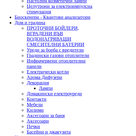
Настолни козметични лампи
Целутрони за електроимпулсна
стимулация
Биоскенери - Квантови анализатори
Дом и градина
ПРОТОЧНИ БОЙЛЕРИ,
ВГРАДЕНИ ВЪВ
ВОДОНАГРЯВАЩИ
СМЕСИТЕЛНИ БАТЕРИИ
Уреди за борба с вредители
Градински газови отоплители
Инфрачервени отоплителни
панели
Електрически котли
Арома Дифузери
Декорация
Лампи
Домакински електроуреди
Контакти
Мебели
Килими
Аксесоари за баня
Аксесоари
Печки
Басейни и джакузита