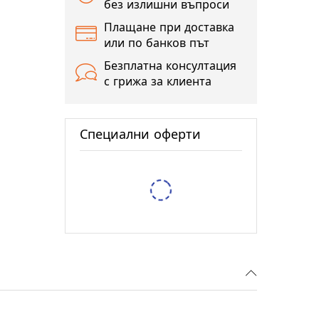
без излишни въпроси
Плащане при доставка
или по банков път
Безплатна консултация
с грижа за клиента
Специални оферти
Тестер за спирачна течност XTROBB
5,62 €
10,99 лв.
/
/
6,14 €
12,01 лв
Защитен RFID калъф Pro-Tect – 2 Ка
7,67 €
15,00 лв.
/
/
9,71 €
18,99 лв