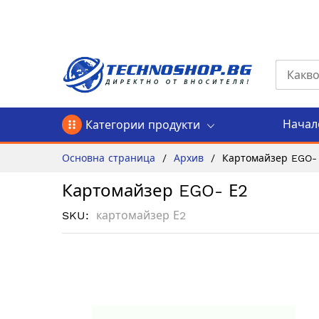
Прескачане
към
съдържанието
Начал
Категории продукти
Основна страница
Архив
Картомайзер EGO-
Картомайзер EGO- Е2
SKU
картомайзер Е2
Преминете
към
края
на
галерията