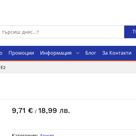
Т
о
Промоции
Информация
Блог
За Контакти
 Е2
9,71 €
18,99 лв.
/
Категория:
Архив