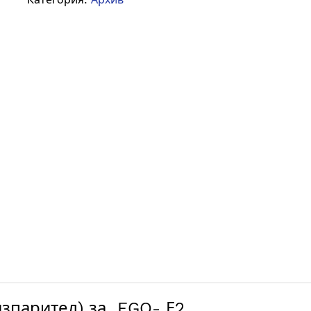
зпарител) за EGO- Е2