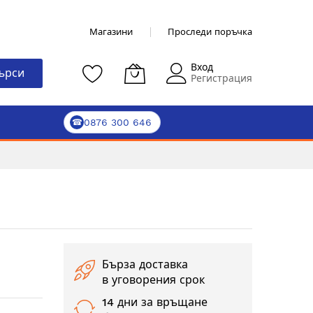
Магазини
Проследи поръчка
Вход
ърси
Регистрация
0876 300 646
☎
Бърза доставка
в уговорения срок
14 дни за връщане