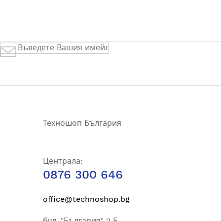
Абонирай
се
за
нашия
е-
бюлетин:
Техношоп България
Централа:
0876 300 646
office@technoshop.bg
бул. "България" 2 Б