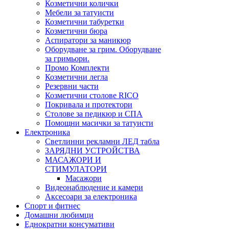
Козметични колички
Мебели за татуисти
Козметични табуретки
Козметични бюра
Аспиратори за маникюр
Оборудване за грим. Оборудване
за гримьори.
Промо Комплекти
Козметични легла
Резервни части
Козметични столове RICO
Покривала и протектори
Столове за педикюр и СПА
Помощни масички за татуисти
Електроника
Светлинни рекламни ЛЕД табла
ЗАРЯДНИ УСТРОЙСТВА
МАСАЖОРИ И
СТИМУЛАТОРИ
Масажори
Видеонаблюдение и камери
Аксесоари за електроника
Спорт и фитнес
Домашни любимци
Еднократни консумативи