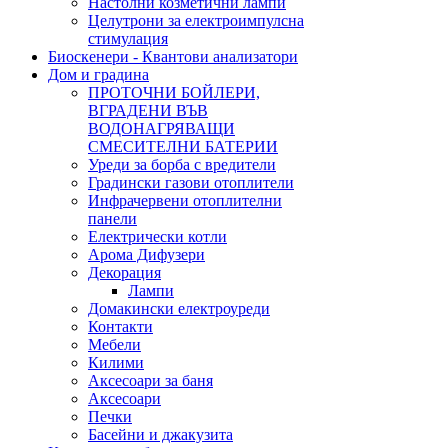
Настолни козметични лампи
Целутрони за електроимпулсна
стимулация
Биоскенери - Квантови анализатори
Дом и градина
ПРОТОЧНИ БОЙЛЕРИ,
ВГРАДЕНИ ВЪВ
ВОДОНАГРЯВАЩИ
СМЕСИТЕЛНИ БАТЕРИИ
Уреди за борба с вредители
Градински газови отоплители
Инфрачервени отоплителни
панели
Електрически котли
Арома Дифузери
Декорация
Лампи
Домакински електроуреди
Контакти
Мебели
Килими
Аксесоари за баня
Аксесоари
Печки
Басейни и джакузита