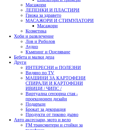
Масажори
ЛЕПЕНКИ И ПЛАСТИРИ
Грижа за здравето
МАСАЖОРИ И СТИМУЛАТОРИ
Масажори
Козметика
Хоби и развлечение
Лов и Риболов
Аудио
Къмпинг и Оцеляване
Бебета и малки деца
Други
ИНТЕРЕСНИ и ПОЛЕЗНИ
Видяно по TV
МАШИНИ ЗА КАРТОФЕНИ
СПИРАЛИ И КАРТОФЕНИ
ИВИЦИ / ЧИПС /
Виртуална сензорна стая -
проекционен дизайн
Подаръци
Брокат за декорация
Продукти от тиково дърво
Авто аксесоари, мото и вело
FM трансмитери и стойки за