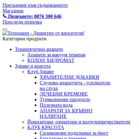
Прескачане към съдържанието
Магазини
Позвънете: 0876 300 646
Проследи поръчка
Категории продукти
Терапевтични апарати
Апарати за вакуум терапия
КОЛОН ХИДРОМАТ
Здраве и красота
Клуб Здраве
ХРАНИТЕЛНИ ДОБАВКИ
Слухови апаратчета - усилватели
на слуха
ЛЕЧЕБНИ КРЕМОВЕ
Турмалинови продукти
Полезната вода
АПАРАТИ ЗА КРЪВНО
НАЛЯГАНЕ
Йонизатори, озонатори и въздухопречистватели
КЛУБ КРАСОТА
Силиконови подплънки за бюст
Епилатори и тримери