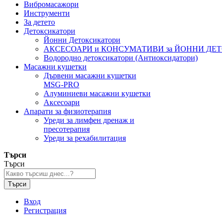
Вибромасажори
Инструменти
За детето
Детоксикатори
Йонни Детоксикатори
АКСЕСОАРИ и КОНСУМАТИВИ за ЙОННИ ДЕ
Водородно детоксикатори (Антиоксидатори)
Масажни кушетки
Дървени масажни кушетки
MSG-PRO
Алуминиеви масажни кушетки
Аксесоари
Апарати за физиотерапия
Уреди за лимфен дренаж и
пресотерапия
Уреди за рехабилитация
Търси
Търси
Търси
Вход
Регистрация