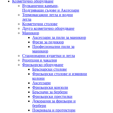
Козметично оборудване
Вулканични камъни,
Подгряващи съдове и Аксесоари
Термомасажни легла и водни
легла
Козметични столове
Друго козметично оборудване
Маникюр
Аксесоари за пили за маникюр
Фрези за педикюр
Професионални пили за
маникюр
Стационарни кушетки и легла
Рецепция и чакалня
Фризьорско оборудване
Бръснарски столове
Фризьорски столове и измивни
колони
Аксесоари
Фризьорски конзоли
Бръсначи за бербери
Фризьорски престилки
Декорация за фризьори и
бербери
Покривала и протектори