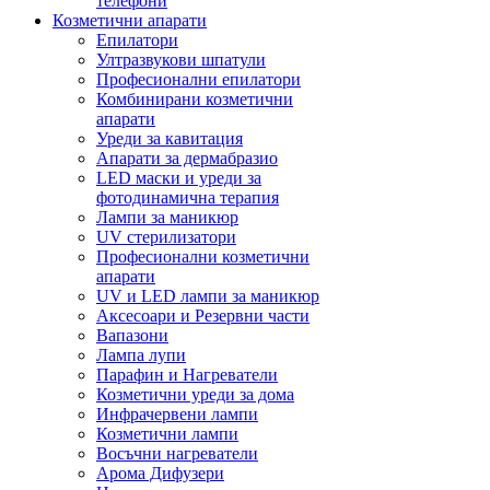
телефони
Козметични апарати
Епилатори
Ултразвукови шпатули
Професионални епилатори
Комбинирани козметични
апарати
Уреди за кавитация
Апарати за дермабразио
LED маски и уреди за
фотодинамична терапия
Лампи за маникюр
UV стерилизатори
Професионални козметични
апарати
UV и LED лампи за маникюр
Аксесоари и Резервни части
Вапазони
Лампа лупи
Парафин и Нагреватели
Козметични уреди за дома
Инфрачервени лампи
Козметични лампи
Восъчни нагреватели
Арома Дифузери