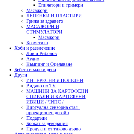
Епилатори и тримери
Масажори
ЛЕПЕНКИ И ПЛАСТИРИ
Грижа за здравето
МАСАЖОРИ И
СТИМУЛАТОРИ
Масажори
Козметика
Хоби и развлечение
Лов и Риболов
Аудио
Къмпинг и Оцеляване
Бебета и малки деца
Други
ИНТЕРЕСНИ и ПОЛЕЗНИ
Видяно по TV
МАШИНИ ЗА КАРТОФЕНИ
СПИРАЛИ И КАРТОФЕНИ
ИВИЦИ / ЧИПС /
Виртуална сензорна стая -
проекционен дизайн
Подаръци
Брокат за декорация
Продукти от тиково дърво