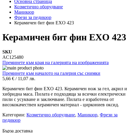
Основна страница
Козметично оборудване
Маникюр
Фрези за педикюр
Керамичен бит фин EXO 423
Керамичен бит фин EXO 423
SKU
AC125480
Преминете към края на галерията на изображенията
Преминете към началото на галерия със снимки
5,66 €
/
11,07 лв.
Керамичен бит фин EXO 423. Керамичен нож за гел, акрил и
хибридна маса. Пилата е подходяща за всички електрически
пили с усукване и заключване. Пилата е изработена от
висококачествен керамичен материал - циркониев оксид.
Категории:
Козметично оборудване
,
Маникюр
,
Фрези за
педикюр
Бърза доставка