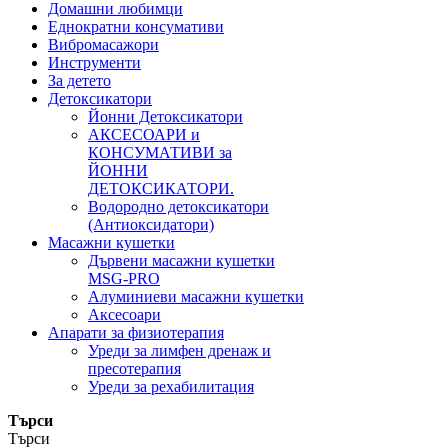
Домашни любимци
Еднократни консумативи
Вибромасажори
Инструменти
За детето
Детоксикатори
Йонни Детоксикатори
АКСЕСОАРИ и
КОНСУМАТИВИ за
ЙОННИ
ДЕТОКСИКАТОРИ.
Водородно детоксикатори
(Антиоксидатори)
Масажни кушетки
Дървени масажни кушетки
MSG-PRO
Алуминиеви масажни кушетки
Аксесоари
Апарати за физиотерапия
Уреди за лимфен дренаж и
пресотерапия
Уреди за рехабилитация
Търси
Търси