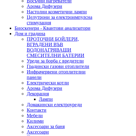
Восъчни нагреватели
Арома Дифузери
Настолни козметични лампи
Целутрони за електроимпулсна
стимулация
Биоскенери - Квантови анализатори
Дом и градина
ПРОТОЧНИ БОЙЛЕРИ,
ВГРАДЕНИ ВЪВ
ВОДОНАГРЯВАЩИ
СМЕСИТЕЛНИ БАТЕРИИ
Уреди за борба с вредители
Градински газови отоплители
Инфрачервени отоплителни
панели
Електрически котли
Арома Дифузери
Декорация
Лампи
Домакински електроуреди
Контакти
Мебели
Килими
Аксесоари за баня
Аксесоари