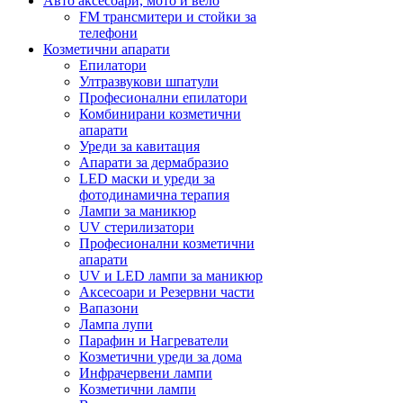
Авто аксесоари, мото и вело
FM трансмитери и стойки за
телефони
Козметични апарати
Епилатори
Ултразвукови шпатули
Професионални епилатори
Комбинирани козметични
апарати
Уреди за кавитация
Апарати за дермабразио
LED маски и уреди за
фотодинамична терапия
Лампи за маникюр
UV стерилизатори
Професионални козметични
апарати
UV и LED лампи за маникюр
Аксесоари и Резервни части
Вапазони
Лампа лупи
Парафин и Нагреватели
Козметични уреди за дома
Инфрачервени лампи
Козметични лампи