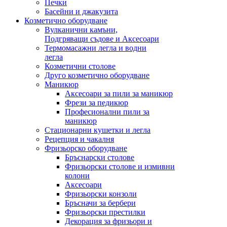
Печки
Басейни и джакузита
Козметично оборудване
Вулканични камъни,
Подгряващи съдове и Аксесоари
Термомасажни легла и водни
легла
Козметични столове
Друго козметично оборудване
Маникюр
Аксесоари за пили за маникюр
Фрези за педикюр
Професионални пили за
маникюр
Стационарни кушетки и легла
Рецепция и чакалня
Фризьорско оборудване
Бръснарски столове
Фризьорски столове и измивни
колони
Аксесоари
Фризьорски конзоли
Бръсначи за бербери
Фризьорски престилки
Декорация за фризьори и