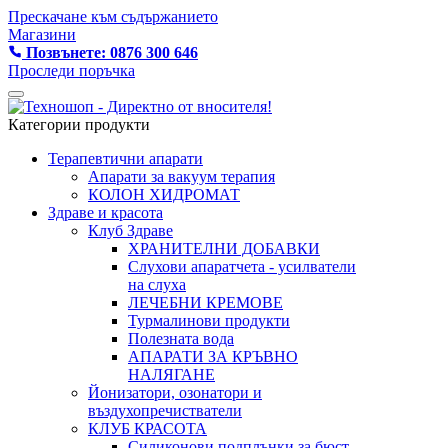
Прескачане към съдържанието
Магазини
Позвънете: 0876 300 646
Проследи поръчка
Категории продукти
Терапевтични апарати
Апарати за вакуум терапия
КОЛОН ХИДРОМАТ
Здраве и красота
Клуб Здраве
ХРАНИТЕЛНИ ДОБАВКИ
Слухови апаратчета - усилватели
на слуха
ЛЕЧЕБНИ КРЕМОВЕ
Турмалинови продукти
Полезната вода
АПАРАТИ ЗА КРЪВНО
НАЛЯГАНЕ
Йонизатори, озонатори и
въздухопречистватели
КЛУБ КРАСОТА
Силиконови подплънки за бюст