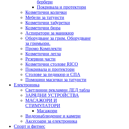
бербери
Покривала и протектори
Козметични колички
Мебели за татуисти
Козметични табуретки
Козметични бюра
Аспиратори за маникюр
Оборудване за грим. Оборудване
за гримьори.
Промо Комплекти
Козметични легла
Резервни части
Козметични столове RICO
Покривала и протектори
Столове за педикюр и СПА
Помощни масички за татуисти
Електроника
Светлинни рекламни ЛЕД табла
ЗАРЯДНИ УСТРОЙСТВА
МАСАЖОРИ И
СТИМУЛАТОРИ
Масажори
Видеонаблюдение и камери
Аксесоари за електроника
Спорт и фитнес