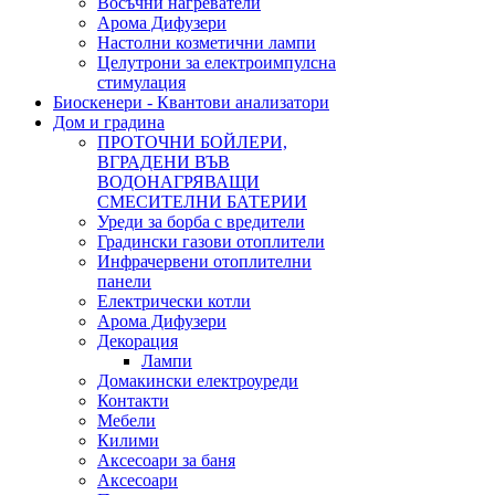
Восъчни нагреватели
Арома Дифузери
Настолни козметични лампи
Целутрони за електроимпулсна
стимулация
Биоскенери - Квантови анализатори
Дом и градина
ПРОТОЧНИ БОЙЛЕРИ,
ВГРАДЕНИ ВЪВ
ВОДОНАГРЯВАЩИ
СМЕСИТЕЛНИ БАТЕРИИ
Уреди за борба с вредители
Градински газови отоплители
Инфрачервени отоплителни
панели
Електрически котли
Арома Дифузери
Декорация
Лампи
Домакински електроуреди
Контакти
Мебели
Килими
Аксесоари за баня
Аксесоари