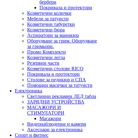
бербери
Покривала и протектори
Козметични колички
Мебели за татуисти
Козметични табуретки
Козметични бюра
Аспиратори за маникюр
Оборудване за грим. Оборудване
за гримьори.
Промо Комплекти
Козметични легла
Резервни части
Козметични столове RICO
Покривала и протектори
Столове за педикюр и СПА
Помощни масички за татуисти
Електроника
Светлинни рекламни ЛЕД табла
ЗАРЯДНИ УСТРОЙСТВА
МАСАЖОРИ И
СТИМУЛАТОРИ
Масажори
Видеонаблюдение и камери
Аксесоари за електроника
Спорт и фитнес