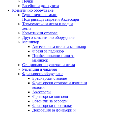
Печки
Басейни и джакузита
Козметично оборудване
Вулканични камъни,
Подгряващи съдове и Аксесоари
Термомасажни легла и водни
легла
Козметични столове
Друго козметично оборудване
Маникюр
Аксесоари за пили за маникюр
Фрези за педикюр
Професионални пили за
маникюр
Стационарни кушетки и легла
Рецепция и чакалня
Фризьорско оборудване
Бръснарски столове
Фризьорски столове и измивни
колони
Аксесоари
Фризьорски конзоли
Бръсначи за бербери
Фризьорски престилки
Декорация за фризьори и