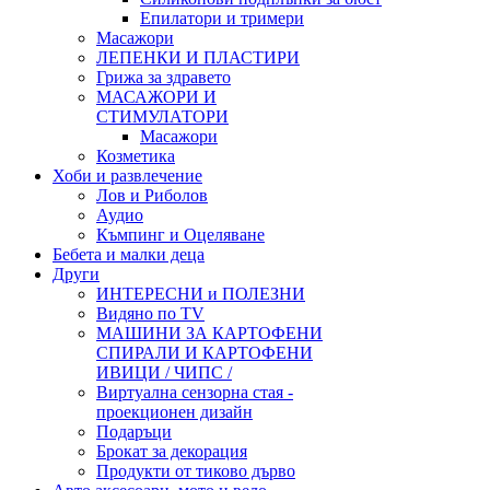
Епилатори и тримери
Масажори
ЛЕПЕНКИ И ПЛАСТИРИ
Грижа за здравето
МАСАЖОРИ И
СТИМУЛАТОРИ
Масажори
Козметика
Хоби и развлечение
Лов и Риболов
Аудио
Къмпинг и Оцеляване
Бебета и малки деца
Други
ИНТЕРЕСНИ и ПОЛЕЗНИ
Видяно по TV
МАШИНИ ЗА КАРТОФЕНИ
СПИРАЛИ И КАРТОФЕНИ
ИВИЦИ / ЧИПС /
Виртуална сензорна стая -
проекционен дизайн
Подаръци
Брокат за декорация
Продукти от тиково дърво