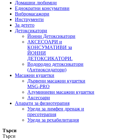
Домашни любимци
Еднократни консумативи
Вибромасажори
Инструменти
За детето
Детоксикатори
Йонни Детоксикатори
АКСЕСОАРИ и
КОНСУМАТИВИ за
ЙОННИ
ДЕТОКСИКАТОРИ.
Водородно детоксикатори
(Антиоксидатори)
Масажни кушетки
Дървени масажни кушетки
MSG-PRO
Алуминиеви масажни кушетки
Аксесоари
Апарати за физиотерапия
Уреди за лимфен дренаж и
пресотерапия
Уреди за рехабилитация
Търси
Търси