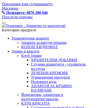
Прескачане към съдържанието
Магазини
Позвънете: 0876 300 646
Проследи поръчка
Категории продукти
Терапевтични апарати
Апарати за вакуум терапия
КОЛОН ХИДРОМАТ
Здраве и красота
Клуб Здраве
ХРАНИТЕЛНИ ДОБАВКИ
Слухови апаратчета - усилватели
на слуха
ЛЕЧЕБНИ КРЕМОВЕ
Турмалинови продукти
Полезната вода
АПАРАТИ ЗА КРЪВНО
НАЛЯГАНЕ
Йонизатори, озонатори и
въздухопречистватели
КЛУБ КРАСОТА
Силиконови подплънки за бюст