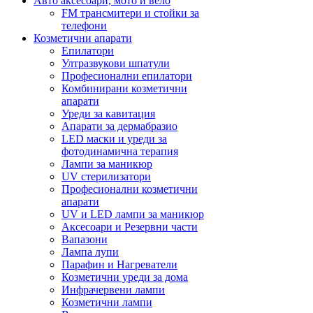
Авто аксесоари, мото и вело
FM трансмитери и стойки за
телефони
Козметични апарати
Епилатори
Ултразвукови шпатули
Професионални епилатори
Комбинирани козметични
апарати
Уреди за кавитация
Апарати за дермабразио
LED маски и уреди за
фотодинамична терапия
Лампи за маникюр
UV стерилизатори
Професионални козметични
апарати
UV и LED лампи за маникюр
Аксесоари и Резервни части
Вапазони
Лампа лупи
Парафин и Нагреватели
Козметични уреди за дома
Инфрачервени лампи
Козметични лампи