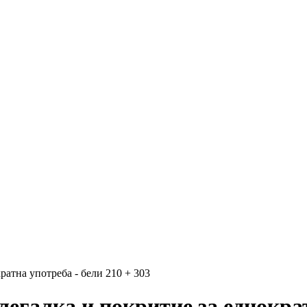
ратна употреба - бели 210 + 303
легалка и покритие за еднократ