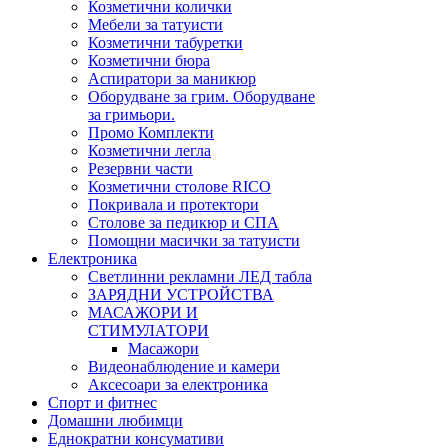
Козметични колички
Мебели за татуисти
Козметични табуретки
Козметични бюра
Аспиратори за маникюр
Оборудване за грим. Оборудване
за гримьори.
Промо Комплекти
Козметични легла
Резервни части
Козметични столове RICO
Покривала и протектори
Столове за педикюр и СПА
Помощни масички за татуисти
Електроника
Светлинни рекламни ЛЕД табла
ЗАРЯДНИ УСТРОЙСТВА
МАСАЖОРИ И
СТИМУЛАТОРИ
Масажори
Видеонаблюдение и камери
Аксесоари за електроника
Спорт и фитнес
Домашни любимци
Еднократни консумативи