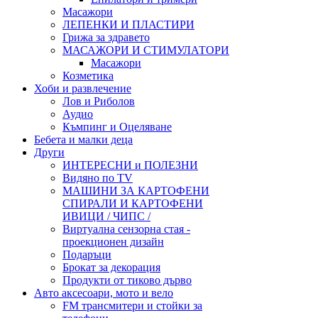
Масажори
ЛЕПЕНКИ И ПЛАСТИРИ
Грижа за здравето
МАСАЖОРИ И СТИМУЛАТОРИ
Масажори
Козметика
Хоби и развлечение
Лов и Риболов
Аудио
Къмпинг и Оцеляване
Бебета и малки деца
Други
ИНТЕРЕСНИ и ПОЛЕЗНИ
Видяно по TV
МАШИНИ ЗА КАРТОФЕНИ
СПИРАЛИ И КАРТОФЕНИ
ИВИЦИ / ЧИПС /
Виртуална сензорна стая -
проекционен дизайн
Подаръци
Брокат за декорация
Продукти от тиково дърво
Авто аксесоари, мото и вело
FM трансмитери и стойки за