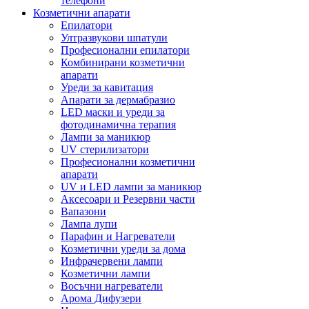
телефони
Козметични апарати
Епилатори
Ултразвукови шпатули
Професионални епилатори
Комбинирани козметични
апарати
Уреди за кавитация
Апарати за дермабразио
LED маски и уреди за
фотодинамична терапия
Лампи за маникюр
UV стерилизатори
Професионални козметични
апарати
UV и LED лампи за маникюр
Аксесоари и Резервни части
Вапазони
Лампа лупи
Парафин и Нагреватели
Козметични уреди за дома
Инфрачервени лампи
Козметични лампи
Восъчни нагреватели
Арома Дифузери