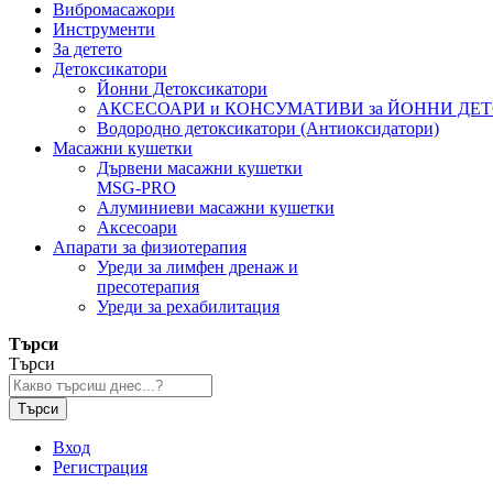
Вибромасажори
Инструменти
За детето
Детоксикатори
Йонни Детоксикатори
АКСЕСОАРИ и КОНСУМАТИВИ за ЙОННИ ДЕ
Водородно детоксикатори (Антиоксидатори)
Масажни кушетки
Дървени масажни кушетки
MSG-PRO
Алуминиеви масажни кушетки
Аксесоари
Апарати за физиотерапия
Уреди за лимфен дренаж и
пресотерапия
Уреди за рехабилитация
Търси
Търси
Търси
Вход
Регистрация