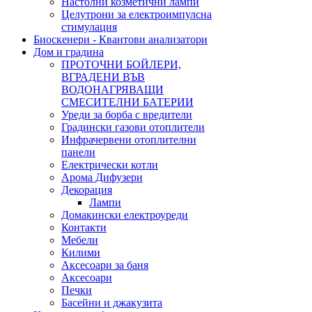
Настолни козметични лампи
Целутрони за електроимпулсна
стимулация
Биоскенери - Квантови анализатори
Дом и градина
ПРОТОЧНИ БОЙЛЕРИ,
ВГРАДЕНИ ВЪВ
ВОДОНАГРЯВАЩИ
СМЕСИТЕЛНИ БАТЕРИИ
Уреди за борба с вредители
Градински газови отоплители
Инфрачервени отоплителни
панели
Електрически котли
Арома Дифузери
Декорация
Лампи
Домакински електроуреди
Контакти
Мебели
Килими
Аксесоари за баня
Аксесоари
Печки
Басейни и джакузита