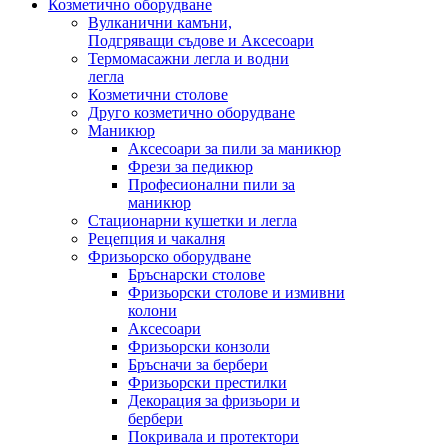
Козметично оборудване
Вулканични камъни,
Подгряващи съдове и Аксесоари
Термомасажни легла и водни
легла
Козметични столове
Друго козметично оборудване
Маникюр
Аксесоари за пили за маникюр
Фрези за педикюр
Професионални пили за
маникюр
Стационарни кушетки и легла
Рецепция и чакалня
Фризьорско оборудване
Бръснарски столове
Фризьорски столове и измивни
колони
Аксесоари
Фризьорски конзоли
Бръсначи за бербери
Фризьорски престилки
Декорация за фризьори и
бербери
Покривала и протектори