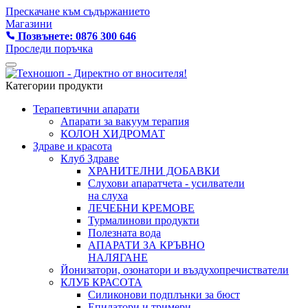
Прескачане към съдържанието
Магазини
Позвънете: 0876 300 646
Проследи поръчка
Категории продукти
Терапевтични апарати
Апарати за вакуум терапия
КОЛОН ХИДРОМАТ
Здраве и красота
Клуб Здраве
ХРАНИТЕЛНИ ДОБАВКИ
Слухови апаратчета - усилватели
на слуха
ЛЕЧЕБНИ КРЕМОВЕ
Турмалинови продукти
Полезната вода
АПАРАТИ ЗА КРЪВНО
НАЛЯГАНЕ
Йонизатори, озонатори и въздухопречистватели
КЛУБ КРАСОТА
Силиконови подплънки за бюст
Епилатори и тримери