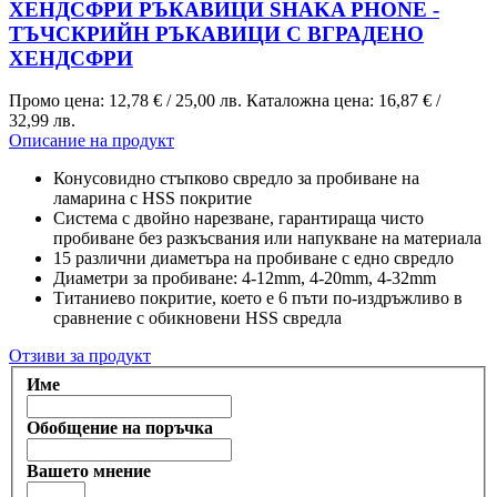
ХЕНДСФРИ РЪКАВИЦИ SHAKA PHONE -
ТЪЧСКРИЙН РЪКАВИЦИ С ВГРАДЕНО
ХЕНДСФРИ
Промо цена:
12,78 €
/
25,00 лв.
Каталожна цена:
16,87 €
/
32,99 лв.
Описание на продукт
Конусовидно стъпково свредло за пробиване на
ламарина с HSS покритие
Система с двойно нарезване, гарантираща чисто
пробиване без разкъсвания или напукване на материала
15 различни диаметъра на пробиване с едно свредло
Диаметри за пробиване: 4-12mm, 4-20mm, 4-32mm
Титаниево покритие, което е 6 пъти по-издръжливо в
сравнение с обикновени HSS свредла
Отзиви за продукт
Име
Обобщение на поръчка
Вашето мнение