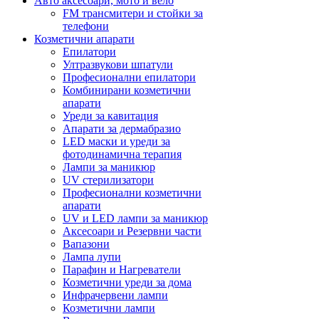
Авто аксесоари, мото и вело
FM трансмитери и стойки за
телефони
Козметични апарати
Епилатори
Ултразвукови шпатули
Професионални епилатори
Комбинирани козметични
апарати
Уреди за кавитация
Апарати за дермабразио
LED маски и уреди за
фотодинамична терапия
Лампи за маникюр
UV стерилизатори
Професионални козметични
апарати
UV и LED лампи за маникюр
Аксесоари и Резервни части
Вапазони
Лампа лупи
Парафин и Нагреватели
Козметични уреди за дома
Инфрачервени лампи
Козметични лампи