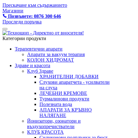
Прескачане към съдържанието
Магазини
Позвънете: 0876 300 646
Проследи поръчка
Категории продукти
Терапевтични апарати
Апарати за вакуум терапия
КОЛОН ХИДРОМАТ
Здраве и красота
Клуб Здраве
ХРАНИТЕЛНИ ДОБАВКИ
Слухови апаратчета - усилватели
на слуха
ЛЕЧЕБНИ КРЕМОВЕ
Турмалинови продукти
Полезната вода
АПАРАТИ ЗА КРЪВНО
НАЛЯГАНЕ
Йонизатори, озонатори и
въздухопречистватели
КЛУБ КРАСОТА
Силиконови подплънки за бюст