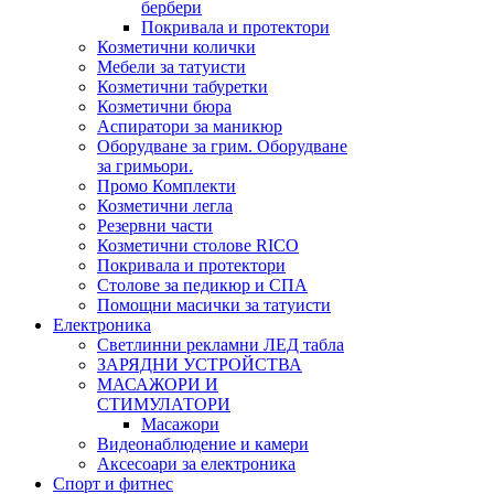
бербери
Покривала и протектори
Козметични колички
Мебели за татуисти
Козметични табуретки
Козметични бюра
Аспиратори за маникюр
Оборудване за грим. Оборудване
за гримьори.
Промо Комплекти
Козметични легла
Резервни части
Козметични столове RICO
Покривала и протектори
Столове за педикюр и СПА
Помощни масички за татуисти
Електроника
Светлинни рекламни ЛЕД табла
ЗАРЯДНИ УСТРОЙСТВА
МАСАЖОРИ И
СТИМУЛАТОРИ
Масажори
Видеонаблюдение и камери
Аксесоари за електроника
Спорт и фитнес