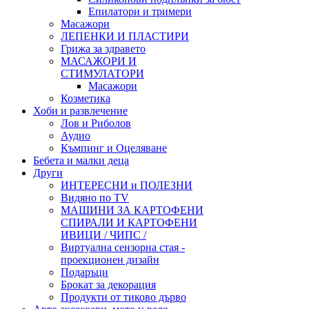
Епилатори и тримери
Масажори
ЛЕПЕНКИ И ПЛАСТИРИ
Грижа за здравето
МАСАЖОРИ И
СТИМУЛАТОРИ
Масажори
Козметика
Хоби и развлечение
Лов и Риболов
Аудио
Къмпинг и Оцеляване
Бебета и малки деца
Други
ИНТЕРЕСНИ и ПОЛЕЗНИ
Видяно по TV
МАШИНИ ЗА КАРТОФЕНИ
СПИРАЛИ И КАРТОФЕНИ
ИВИЦИ / ЧИПС /
Виртуална сензорна стая -
проекционен дизайн
Подаръци
Брокат за декорация
Продукти от тиково дърво