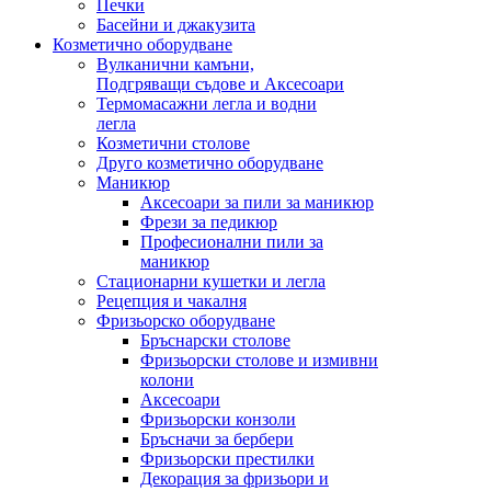
Печки
Басейни и джакузита
Козметично оборудване
Вулканични камъни,
Подгряващи съдове и Аксесоари
Термомасажни легла и водни
легла
Козметични столове
Друго козметично оборудване
Маникюр
Аксесоари за пили за маникюр
Фрези за педикюр
Професионални пили за
маникюр
Стационарни кушетки и легла
Рецепция и чакалня
Фризьорско оборудване
Бръснарски столове
Фризьорски столове и измивни
колони
Аксесоари
Фризьорски конзоли
Бръсначи за бербери
Фризьорски престилки
Декорация за фризьори и