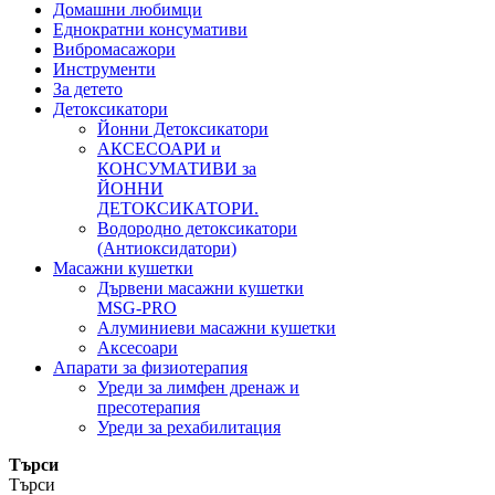
Домашни любимци
Еднократни консумативи
Вибромасажори
Инструменти
За детето
Детоксикатори
Йонни Детоксикатори
АКСЕСОАРИ и
КОНСУМАТИВИ за
ЙОННИ
ДЕТОКСИКАТОРИ.
Водородно детоксикатори
(Антиоксидатори)
Масажни кушетки
Дървени масажни кушетки
MSG-PRO
Алуминиеви масажни кушетки
Аксесоари
Апарати за физиотерапия
Уреди за лимфен дренаж и
пресотерапия
Уреди за рехабилитация
Търси
Търси