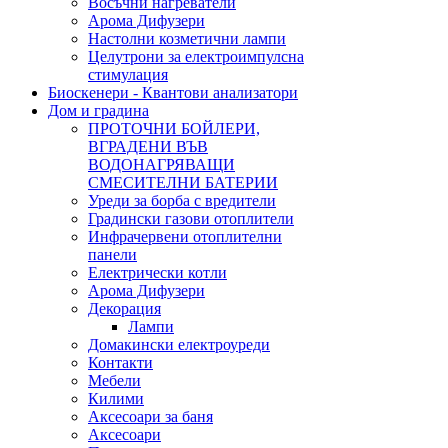
Восъчни нагреватели
Арома Дифузери
Настолни козметични лампи
Целутрони за електроимпулсна
стимулация
Биоскенери - Квантови анализатори
Дом и градина
ПРОТОЧНИ БОЙЛЕРИ,
ВГРАДЕНИ ВЪВ
ВОДОНАГРЯВАЩИ
СМЕСИТЕЛНИ БАТЕРИИ
Уреди за борба с вредители
Градински газови отоплители
Инфрачервени отоплителни
панели
Електрически котли
Арома Дифузери
Декорация
Лампи
Домакински електроуреди
Контакти
Мебели
Килими
Аксесоари за баня
Аксесоари