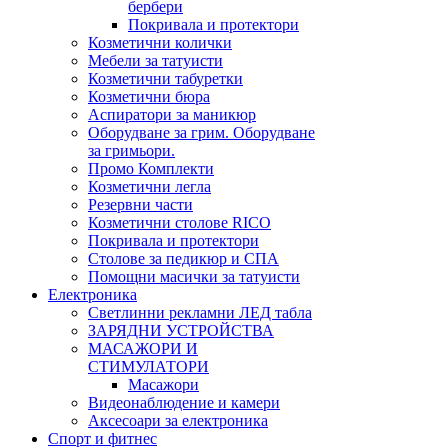
бербери
Покривала и протектори
Козметични колички
Мебели за татуисти
Козметични табуретки
Козметични бюра
Аспиратори за маникюр
Оборудване за грим. Оборудване
за гримьори.
Промо Комплекти
Козметични легла
Резервни части
Козметични столове RICO
Покривала и протектори
Столове за педикюр и СПА
Помощни масички за татуисти
Електроника
Светлинни рекламни ЛЕД табла
ЗАРЯДНИ УСТРОЙСТВА
МАСАЖОРИ И
СТИМУЛАТОРИ
Масажори
Видеонаблюдение и камери
Аксесоари за електроника
Спорт и фитнес