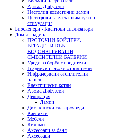
Восъчни нагреватели
Арома Дифузери
Настолни козметични лампи
Целутрони за електроимпулсна
стимулация
Биоскенери - Квантови анализатори
Дом и градина
ПРОТОЧНИ БОЙЛЕРИ,
ВГРАДЕНИ ВЪВ
ВОДОНАГРЯВАЩИ
СМЕСИТЕЛНИ БАТЕРИИ
Уреди за борба с вредители
Градински газови отоплители
Инфрачервени отоплителни
панели
Електрически котли
Арома Дифузери
Декорация
Лампи
Домакински електроуреди
Контакти
Мебели
Килими
Аксесоари за баня
Аксесоари