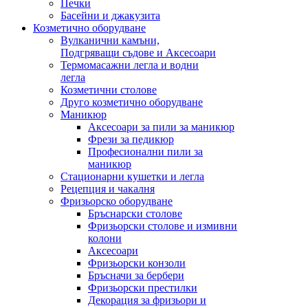
Печки
Басейни и джакузита
Козметично оборудване
Вулканични камъни,
Подгряващи съдове и Аксесоари
Термомасажни легла и водни
легла
Козметични столове
Друго козметично оборудване
Маникюр
Аксесоари за пили за маникюр
Фрези за педикюр
Професионални пили за
маникюр
Стационарни кушетки и легла
Рецепция и чакалня
Фризьорско оборудване
Бръснарски столове
Фризьорски столове и измивни
колони
Аксесоари
Фризьорски конзоли
Бръсначи за бербери
Фризьорски престилки
Декорация за фризьори и