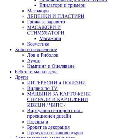
Епилатори и тримери
Масажори
ЛЕПЕНКИ И ПЛАСТИРИ
Грижа за здравето
МАСАЖОРИ И
СТИМУЛАТОРИ
Масажори
Козметика
Хоби и развлечение
Лов и Риболов
Аудио
Къмпинг и Оцеляване
Бебета и малки деца
Други
ИНТЕРЕСНИ и ПОЛЕЗНИ
Видяно по TV
МАШИНИ ЗА КАРТОФЕНИ
СПИРАЛИ И КАРТОФЕНИ
ИВИЦИ / ЧИПС /
Виртуална сензорна стая -
проекционен дизайн
Подаръци
Брокат за декорация
Продукти от тиково дърво