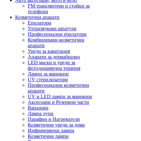
Авто аксесоари, мото и вело
FM трансмитери и стойки за
телефони
Козметични апарати
Епилатори
Ултразвукови шпатули
Професионални епилатори
Комбинирани козметични
апарати
Уреди за кавитация
Апарати за дермабразио
LED маски и уреди за
фотодинамична терапия
Лампи за маникюр
UV стерилизатори
Професионални козметични
апарати
UV и LED лампи за маникюр
Аксесоари и Резервни части
Вапазони
Лампа лупи
Парафин и Нагреватели
Козметични уреди за дома
Инфрачервени лампи
Козметични лампи