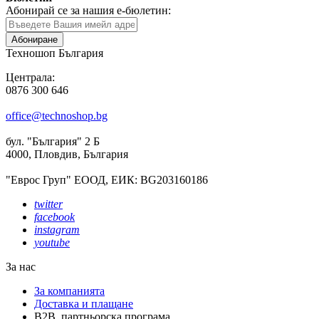
Абонирай се за нашия е-бюлетин:
Абониране
Техношоп България
Централа:
0876 300 646
office@technoshop.bg
бул. "България" 2 Б
4000, Пловдив, България
"Еврос Груп" ЕООД, ЕИК: BG203160186
twitter
facebook
instagram
youtube
За нас
За компанията
Доставка и плащане
B2B партньорска програма