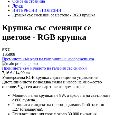
Основна страница
Други
ИНТЕРЕСНИ и ПОЛЕЗНИ
Крушка със сменящи се цветове - RGB крушка
Крушка със сменящи се
цветове - RGB крушка
SKU
TS5808
Преминете към края на галерията на изображенията
Преминете към началото на галерия със снимки
7,16 €
/
14,00 лв.
Универсална RGB крушка с дистанцинно управление.
Дистанционното позволява смяна и избор на множество
цветове. Чудесен аксесоар за всеки дом и офис.
Мощността на крушката е 9W, а яркостта на светлината
е 800 лумена.1
Разполага с индекс на цветопредаване. Резбата е тип
E27 (стандартна).
Ескплатационния срок е около 30 000 пускания.