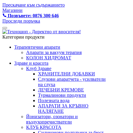
Прескачане към съдържанието
Магазини
Позвънете: 0876 300 646
Проследи поръчка
Категории продукти
Терапевтични апарати
Апарати за вакуум терапия
КОЛОН ХИДРОМАТ
Здраве и красота
Клуб Здраве
ХРАНИТЕЛНИ ДОБАВКИ
Слухови апаратчета - усилватели
на слуха
ЛЕЧЕБНИ КРЕМОВЕ
Турмалинови продукти
Полезната вода
АПАРАТИ ЗА КРЪВНО
НАЛЯГАНЕ
Йонизатори, озонатори и
въздухопречистватели
КЛУБ КРАСОТА
Силиконови подплънки за бюст