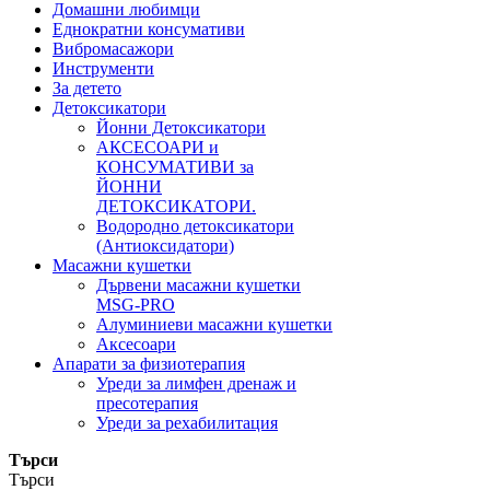
Домашни любимци
Еднократни консумативи
Вибромасажори
Инструменти
За детето
Детоксикатори
Йонни Детоксикатори
АКСЕСОАРИ и
КОНСУМАТИВИ за
ЙОННИ
ДЕТОКСИКАТОРИ.
Водородно детоксикатори
(Антиоксидатори)
Масажни кушетки
Дървени масажни кушетки
MSG-PRO
Алуминиеви масажни кушетки
Аксесоари
Апарати за физиотерапия
Уреди за лимфен дренаж и
пресотерапия
Уреди за рехабилитация
Търси
Търси