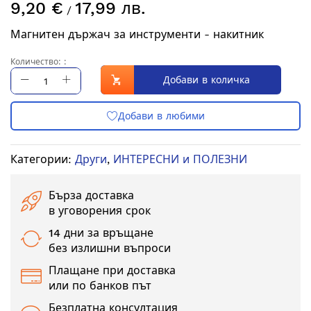
9,20 €
17,99 лв.
към
/
началото
Магнитен държач за инструменти - накитник
на
галерия
Количество: :
със
Добави в количка
снимки
Категории:
Други
,
ИНТЕРЕСНИ и ПОЛЕЗНИ
Бърза доставка
в уговорения срок
14 дни за връщане
без излишни въпроси
Плащане при доставка
или по банков път
Безплатна консултация