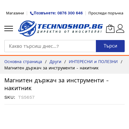
Прескачане
Магазини
Позвънете: 0876 300 646
Проследи поръчка
към
съдържанието
Търси
Основна страница
Други
ИНТЕРЕСНИ и ПОЛЕЗНИ
Магнитен държач за инструменти - накитник
Магнитен държач за инструменти -
накитник
SKU
TS5657
Преминете
към
края