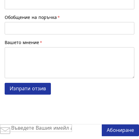
Обобщение на поръчка
Вашето мнение
Изпрати отзив
Абонирай
Абониране
се