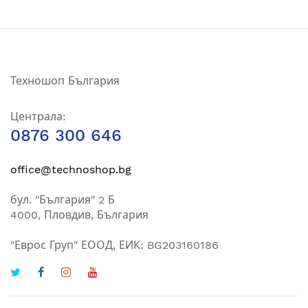
за
нашия
е-
бюлетин:
Техношоп България
Централа:
0876 300 646
office@technoshop.bg
бул. "България" 2 Б
4000, Пловдив, България
"Еврос Груп" ЕООД, ЕИК: BG203160186