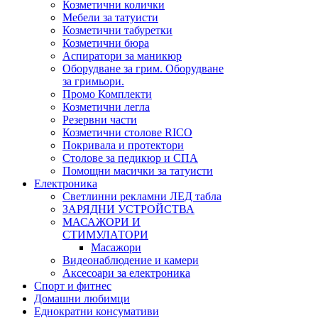
Козметични колички
Мебели за татуисти
Козметични табуретки
Козметични бюра
Аспиратори за маникюр
Оборудване за грим. Оборудване
за гримьори.
Промо Комплекти
Козметични легла
Резервни части
Козметични столове RICO
Покривала и протектори
Столове за педикюр и СПА
Помощни масички за татуисти
Електроника
Светлинни рекламни ЛЕД табла
ЗАРЯДНИ УСТРОЙСТВА
МАСАЖОРИ И
СТИМУЛАТОРИ
Масажори
Видеонаблюдение и камери
Аксесоари за електроника
Спорт и фитнес
Домашни любимци
Еднократни консумативи