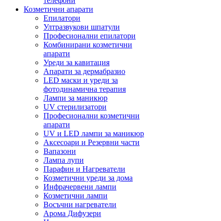
телефони
Козметични апарати
Епилатори
Ултразвукови шпатули
Професионални епилатори
Комбинирани козметични
апарати
Уреди за кавитация
Апарати за дермабразио
LED маски и уреди за
фотодинамична терапия
Лампи за маникюр
UV стерилизатори
Професионални козметични
апарати
UV и LED лампи за маникюр
Аксесоари и Резервни части
Вапазони
Лампа лупи
Парафин и Нагреватели
Козметични уреди за дома
Инфрачервени лампи
Козметични лампи
Восъчни нагреватели
Арома Дифузери