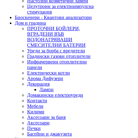
Настолни козметични лампи
Целутрони за електроимпулсна
стимулация
Биоскенери - Квантови анализатори
Дом и градина
ПРОТОЧНИ БОЙЛЕРИ,
ВГРАДЕНИ ВЪВ
ВОДОНАГРЯВАЩИ
СМЕСИТЕЛНИ БАТЕРИИ
Уреди за борба с вредители
Градински газови отоплители
Инфрачервени отоплителни
панели
Електрически котли
Арома Дифузери
Декорация
Лампи
Домакински електроуреди
Контакти
Мебели
Килими
Аксесоари за баня
Аксесоари
Печки
Басейни и джакузита