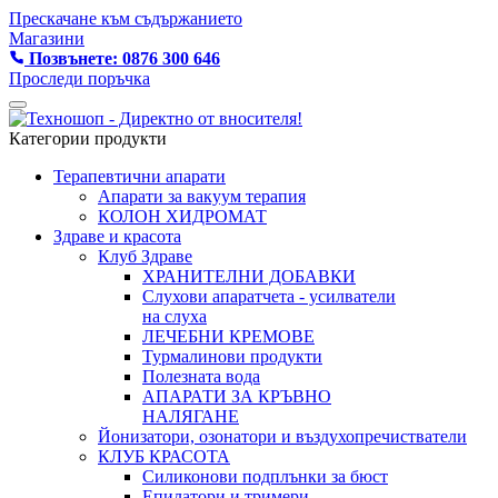
Прескачане към съдържанието
Магазини
Позвънете: 0876 300 646
Проследи поръчка
Категории продукти
Терапевтични апарати
Апарати за вакуум терапия
КОЛОН ХИДРОМАТ
Здраве и красота
Клуб Здраве
ХРАНИТЕЛНИ ДОБАВКИ
Слухови апаратчета - усилватели
на слуха
ЛЕЧЕБНИ КРЕМОВЕ
Турмалинови продукти
Полезната вода
АПАРАТИ ЗА КРЪВНО
НАЛЯГАНЕ
Йонизатори, озонатори и въздухопречистватели
КЛУБ КРАСОТА
Силиконови подплънки за бюст
Епилатори и тримери