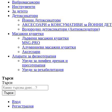
Вибромасажори
Инструменти
За детето
Детоксикатори
Йонни Детоксикатори
АКСЕСОАРИ и КОНСУМАТИВИ за ЙОННИ ДЕ
Водородно детоксикатори (Антиоксидатори)
Масажни кушетки
Дървени масажни кушетки
MSG-PRO
Алуминиеви масажни кушетки
Аксесоари
Апарати за физиотерапия
Уреди за лимфен дренаж и
пресотерапия
Уреди за рехабилитация
Търси
Търси
Търси
Вход
Регистрация