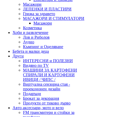
Масажори
ЛЕПЕНКИ И ПЛАСТИРИ
Грижа за здравето
МАСАЖОРИ И СТИМУЛАТОРИ
Масажори
Козметика
Хоби и развлечение
Лов и Риболов
Аудио
Къмпинг и Оцеляване
Бебета и малки деца
Други
ИНТЕРЕСНИ и ПОЛЕЗНИ
Видяно по TV
МАШИНИ ЗА КАРТОФЕНИ
СПИРАЛИ И КАРТОФЕНИ
ИВИЦИ / ЧИПС /
Виртуална сензорна стая -
проекционен дизайн
Подаръци
Брокат за декорация
Продукти от тиково дърво
Авто аксесоари, мото и вело
FM трансмитери и стойки за