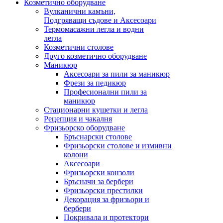
Козметично оборудване
Вулканични камъни,
Подгряващи съдове и Аксесоари
Термомасажни легла и водни
легла
Козметични столове
Друго козметично оборудване
Маникюр
Аксесоари за пили за маникюр
Фрези за педикюр
Професионални пили за
маникюр
Стационарни кушетки и легла
Рецепция и чакалня
Фризьорско оборудване
Бръснарски столове
Фризьорски столове и измивни
колони
Аксесоари
Фризьорски конзоли
Бръсначи за бербери
Фризьорски престилки
Декорация за фризьори и
бербери
Покривала и протектори