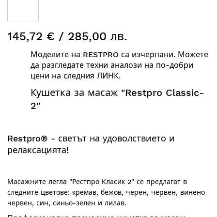
Преминете
145,72 € / 285,00 лв.
към
началото
Моделите на RESTPRO са изчерпани. Можете
на
да разгледате техни аналози на по-добри
галерия
цени на следния
ЛИНК
.
със
снимки
Кушетка за масаж "
Restpro
Classic
-
2"
Restpro® - светът на удоволствието и
релаксацията!
Масажните легла "Рестпро Класик 2" се предлагат в
следните цветове:
кремав, бежов, черен, червен
,
винено
червен, син, синьо-зелен и лилав.