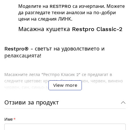
Моделите на RESTPRO са изчерпани. Можете
да разгледате техни аналози на по-добри
цени на следния
ЛИНК
.
Масажна кушетка
Restpro
Classic
-
2
Restpro® - светът на удоволствието и
релаксацията!
Масажните легла "Рестпро Класик 2" се предлагат в
следните цветове:
кремав, бежов, черен, червен
,
винено
View more
червен, син, синьо-зелен и лилав.
Професионална преносима кушетка за масаж
Отзиви за продукт
"Restpro Classic-2" - здрава, лесна за употреба,
изключително комфортна и удобна.
Една от най-
леките и компактни масажни кушетки в своя клас!
Име
Кушетката е подходяща както за всички видове
масажни и козметични процедури, така и за