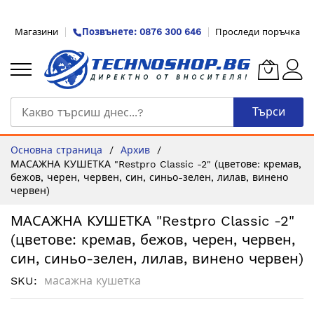
Прескачане
Магазини
Позвънете: 0876 300 646
Проследи поръчка
към
съдържанието
Търси
Основна страница
Архив
МАСАЖНА КУШЕТКА "Restpro Classic -2" (цветове: кремав,
бежов, черен, червен, син, синьо-зелен, лилав, винено
червен)
МАСАЖНА КУШЕТКА "Restpro Classic -2"
(цветове: кремав, бежов, черен, червен,
син, синьо-зелен, лилав, винено червен)
SKU
масажна кушетка