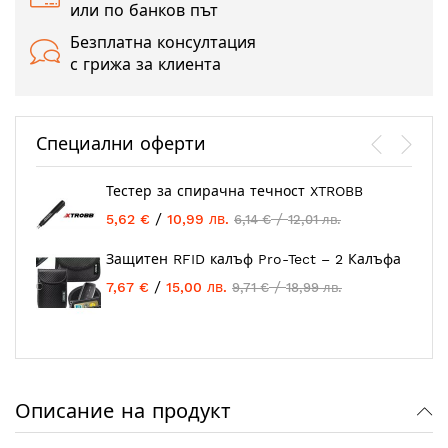
или по банков път
Безплатна консултация
с грижа за клиента
Специални оферти
Тестер за спирачна течност XTROBB
/
/
5,62 €
10,99 лв.
6,14 €
12,01 лв.
Защитен RFID калъф Pro-Tect – 2 Калъфа
/
/
7,67 €
15,00 лв.
9,71 €
18,99 лв.
Описание на продукт