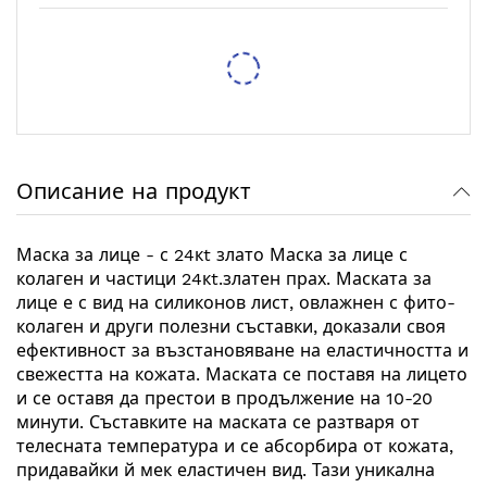
Тестер за спирачна течност XTROBB
/
/
5,62 €
10,99 лв.
6,14 €
12,01 лв.
Защитен RFID калъф Pro-Tect – 2 Калъфа
/
/
7,67 €
15,00 лв.
9,71 €
18,99 лв.
Описание на продукт
Маска за лице - с 24кt злато Маска за лице с
колаген и частици 24кt.златен прах. Маската за
лице е с вид на силиконов лист, овлажнен с фито-
колаген и други полезни съставки, доказали своя
ефективност за възстановяване на еластичността и
свежестта на кожата. Маската се поставя на лицето
и се оставя да престои в продължение на 10-20
минути. Съставките на маската се разтваря от
телесната температура и се абсорбира от кожата,
придавайки й мек еластичен вид. Тази уникална