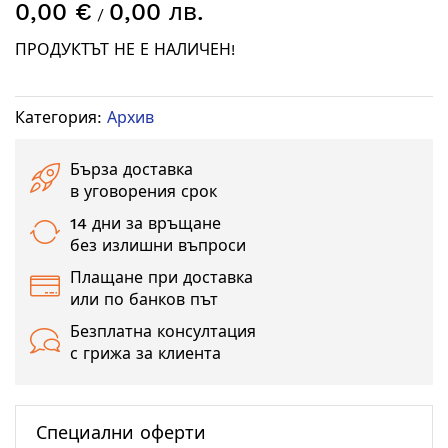
0,00 €
0,00 лв.
към
/
началото
ПРОДУКТЪТ НЕ Е НАЛИЧЕН!
на
галерия
със
Категория:
Архив
снимки
Бърза доставка
в уговорения срок
14 дни за връщане
без излишни въпроси
Плащане при доставка
или по банков път
Безплатна консултация
с грижа за клиента
Специални оферти