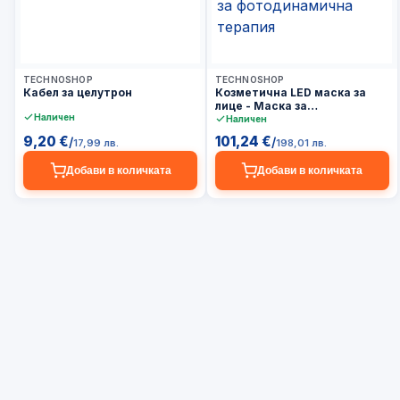
3–5 дни
3–5 дни
TECHNOSHOP
TECHNOSHOP
Кабел за целутрон
Козметична LED маска за
лице - Маска за
Наличен
фотодинамична терапия
Наличен
9,20 €
101,24 €
/
/
17,99 лв.
198,01 лв.
Добави в количката
Добави в количката
БЮЛЕТИН
Ексклузивни
Абонирай се за нови
✓
оферти
оферти и продукти
Подготвяме абонамент за
Ранен
✓
реални оферти и полезни
достъп
съвети — без спам и без
fake signup.
Полезни