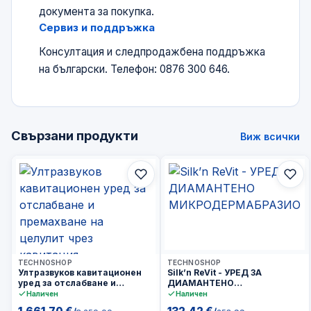
документа за покупка.
Сервиз и поддръжка
Консултация и следпродажбена поддръжка
на български. Телефон: 0876 300 646.
Свързани продукти
Виж всички
3–5 дни
3–5 дни
TECHNOSHOP
TECHNOSHOP
Ултразвуков кавитационен
Silk’n ReVit - УРЕД ЗА
уред за отслабване и
ДИАМАНТЕНО
премахване на целулит чрез
МИКРОДЕРМАБРАЗИО
Наличен
Наличен
кавитация