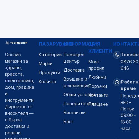
✓
съвети
Очаквайте скоро
ПАЗАРУВАНЕ
ИНФОРМАЦИЯ
ЗА
КОНТАКТ
КЛИЕНТИ
Категории
Помощен
Телефо
Онлайн
център
магазин за
Моят
0876 30
Марки
здраве,
профил
646
Доставка
Продукти
красота,
Любими
Връщане и
електроника,
Количка
Работн
рекламации
Поръчки
дом, градина
време
и
Общи условия
Контакти
Понеде
инструменти.
ник –
Поверителност
Плащане
Директно от
Петък
Бисквитки
вносителя —
09:00 –
с бърза
Блог
18:00
доставка и
часа
реални