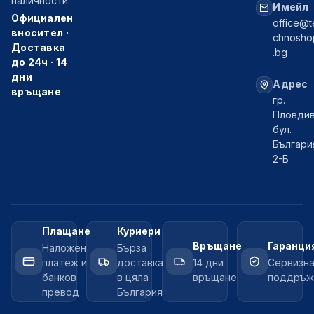
наличности.
Имейл
Официален
office@t
вносител ·
chnosho
Доставка
.bg
до 24ч · 14
дни
Адрес
връщане
гр.
Пловдив
бул.
Българи
2-Б
Плащане
Куриери
Връщане
Гаранци
Наложен
Бърза
платеж и
доставка
14 дни
Сервизн
банков
в цяла
връщане
поддръж
превод
България