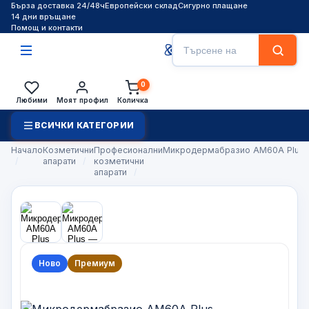
Бърза доставка 24/48ч
Европейски склад
Сигурно плащане
14 дни връщане
Помощ и контакти
Търсене
Търси
0
Любими
Моят профил
Количка
ВСИЧКИ КАТЕГОРИИ
Начало
Козметични
Професионални
Микродермабразио AM60A Plus
апарати
козметични
апарати
Ново
Премиум