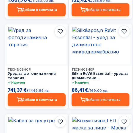
1.661,70 €
132,42 €
/
/
3.250,00 лв.
258,99 лв.
Добави в количката
Добави в количката
3–5 дни
3–5 дни
TECHNOSHOP
TECHNOSHOP
Уред за фотодинамична
Silk'n ReVit Essential - уред за
терапия
диамантено
микродермабразио
Наличен
Наличен
741,37 €
86,41 €
/
/
1.449,99 лв.
169,00 лв.
Добави в количката
Добави в количката