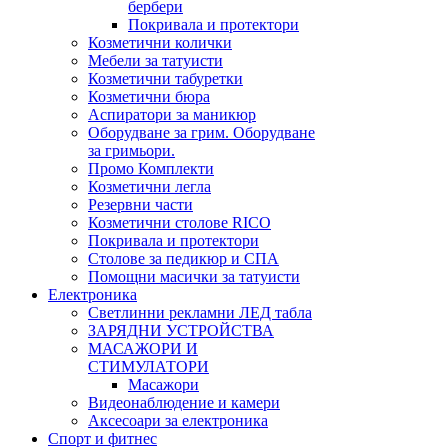
бербери
Покривала и протектори
Козметични колички
Мебели за татуисти
Козметични табуретки
Козметични бюра
Аспиратори за маникюр
Оборудване за грим. Оборудване
за гримьори.
Промо Комплекти
Козметични легла
Резервни части
Козметични столове RICO
Покривала и протектори
Столове за педикюр и СПА
Помощни масички за татуисти
Електроника
Светлинни рекламни ЛЕД табла
ЗАРЯДНИ УСТРОЙСТВА
МАСАЖОРИ И
СТИМУЛАТОРИ
Масажори
Видеонаблюдение и камери
Аксесоари за електроника
Спорт и фитнес