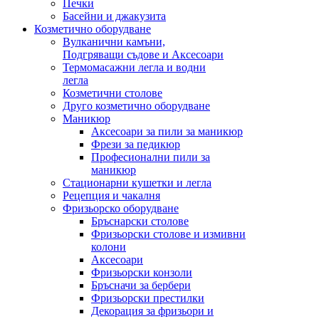
Печки
Басейни и джакузита
Козметично оборудване
Вулканични камъни,
Подгряващи съдове и Аксесоари
Термомасажни легла и водни
легла
Козметични столове
Друго козметично оборудване
Маникюр
Аксесоари за пили за маникюр
Фрези за педикюр
Професионални пили за
маникюр
Стационарни кушетки и легла
Рецепция и чакалня
Фризьорско оборудване
Бръснарски столове
Фризьорски столове и измивни
колони
Аксесоари
Фризьорски конзоли
Бръсначи за бербери
Фризьорски престилки
Декорация за фризьори и