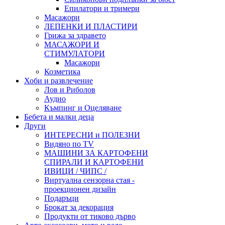
Епилатори и тримери
Масажори
ЛЕПЕНКИ И ПЛАСТИРИ
Грижа за здравето
МАСАЖОРИ И
СТИМУЛАТОРИ
Масажори
Козметика
Хоби и развлечение
Лов и Риболов
Аудио
Къмпинг и Оцеляване
Бебета и малки деца
Други
ИНТЕРЕСНИ и ПОЛЕЗНИ
Видяно по TV
МАШИНИ ЗА КАРТОФЕНИ
СПИРАЛИ И КАРТОФЕНИ
ИВИЦИ / ЧИПС /
Виртуална сензорна стая -
проекционен дизайн
Подаръци
Брокат за декорация
Продукти от тиково дърво