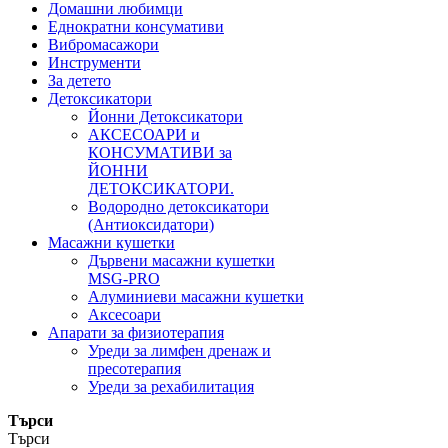
Домашни любимци
Еднократни консумативи
Вибромасажори
Инструменти
За детето
Детоксикатори
Йонни Детоксикатори
АКСЕСОАРИ и
КОНСУМАТИВИ за
ЙОННИ
ДЕТОКСИКАТОРИ.
Водородно детоксикатори
(Антиоксидатори)
Масажни кушетки
Дървени масажни кушетки
MSG-PRO
Алуминиеви масажни кушетки
Аксесоари
Апарати за физиотерапия
Уреди за лимфен дренаж и
пресотерапия
Уреди за рехабилитация
Търси
Търси