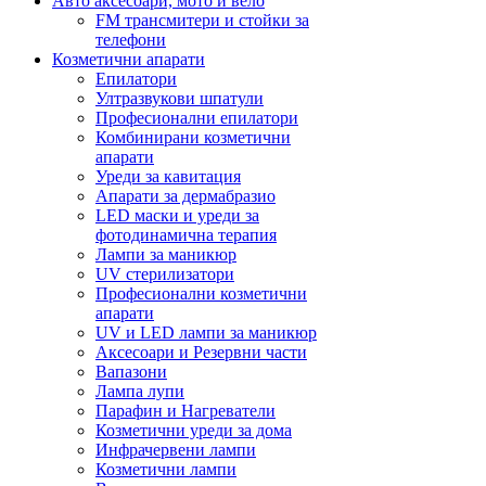
Авто аксесоари, мото и вело
FM трансмитери и стойки за
телефони
Козметични апарати
Епилатори
Ултразвукови шпатули
Професионални епилатори
Комбинирани козметични
апарати
Уреди за кавитация
Апарати за дермабразио
LED маски и уреди за
фотодинамична терапия
Лампи за маникюр
UV стерилизатори
Професионални козметични
апарати
UV и LED лампи за маникюр
Аксесоари и Резервни части
Вапазони
Лампа лупи
Парафин и Нагреватели
Козметични уреди за дома
Инфрачервени лампи
Козметични лампи