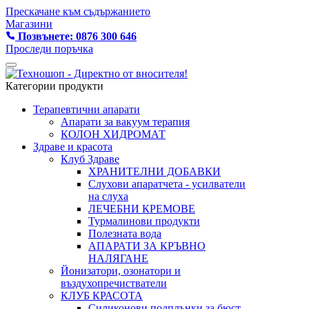
Прескачане към съдържанието
Магазини
Позвънете: 0876 300 646
Проследи поръчка
Категории продукти
Терапевтични апарати
Апарати за вакуум терапия
КОЛОН ХИДРОМАТ
Здраве и красота
Клуб Здраве
ХРАНИТЕЛНИ ДОБАВКИ
Слухови апаратчета - усилватели
на слуха
ЛЕЧЕБНИ КРЕМОВЕ
Турмалинови продукти
Полезната вода
АПАРАТИ ЗА КРЪВНО
НАЛЯГАНЕ
Йонизатори, озонатори и
въздухопречистватели
КЛУБ КРАСОТА
Силиконови подплънки за бюст