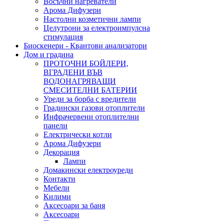
Восъчни нагреватели
Арома Дифузери
Настолни козметични лампи
Целутрони за електроимпулсна
стимулация
Биоскенери - Квантови анализатори
Дом и градина
ПРОТОЧНИ БОЙЛЕРИ,
ВГРАДЕНИ ВЪВ
ВОДОНАГРЯВАЩИ
СМЕСИТЕЛНИ БАТЕРИИ
Уреди за борба с вредители
Градински газови отоплители
Инфрачервени отоплителни
панели
Електрически котли
Арома Дифузери
Декорация
Лампи
Домакински електроуреди
Контакти
Мебели
Килими
Аксесоари за баня
Аксесоари