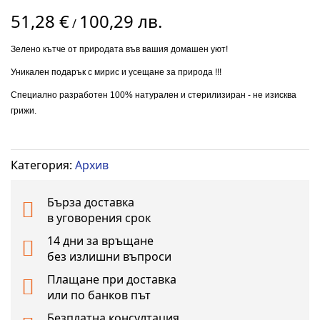
Преминете
51,28 €
100,29 лв.
към
/
началото
Зелено кътче от природата във вашия домашен уют!
на
галерия
Уникален подарък с мирис и усещане за природа !!!
със
Специално разработен 100% натурален и стерилизиран - не изисква
снимки
грижи.
Категория:
Архив
Бърза доставка
в уговорения срок
14 дни за връщане
без излишни въпроси
Плащане при доставка
или по банков път
Безплатна консултация