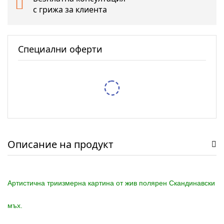
с грижа за клиента
Специални оферти
Тестер за спирачна течност XTROBB
/
/
5,62 €
10,99 лв.
6,14 €
12,01 лв.
Защитен RFID калъф Pro-Tect – 2 Калъфа
/
/
7,67 €
15,00 лв.
9,71 €
18,99 лв.
Описание на продукт
Артистична триизмерна картина от жив полярен Скандинавски
мъх.