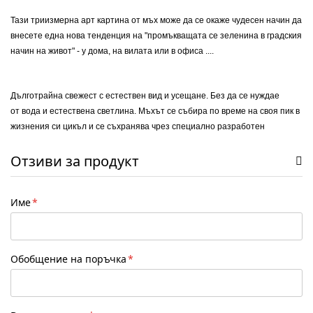
Тази триизмерна арт картина от мъх може да се окаже чудесен начин да
внесете една нова тенденция на "промъкващата се зеленина в градския
начин на живот" - у дома, на вилата или в офиса ....
Дълготрайна свежест с естествен вид и усещане. Без да се нуждае
от вода и естествена светлина. Мъхът се събира по време на своя пик в
жизнения си цикъл и се съхранява чрез специално разработен
стерилизиращ процес . Донесен тук чак от скандинавсите гори той е мек
Отзиви за продукт
като кадифе. Намялва шума и има релаксиращ ефект. Изглежда
страхотно навсякъде като допринася усещането за нежно докосване от
природата.
Име
Един чудесен страничен ефект:
Картините от мъх
поглъщат натрапчивите отзвуци в помещението
Обобщение на поръчка
по-ефективно, отколкото дебел килим.
Може да се монтира хоризонтално или вертикално.