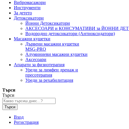
Вибромасажори
Инструменти
За детето
Детоксикатори
Йонни Детоксикатори
АКСЕСОАРИ и КОНСУМАТИВИ за ЙОННИ ДЕ
Водородно детоксикатори (Антиоксидатори)
Масажни кушетки
Дървени масажни кушетки
MSG-PRO
Алуминиеви масажни кушетки
Аксесоари
Апарати за физиотерапия
Уреди за лимфен дренаж и
пресотерапия
Уреди за рехабилитация
Търси
Търси
Търси
Вход
Регистрация