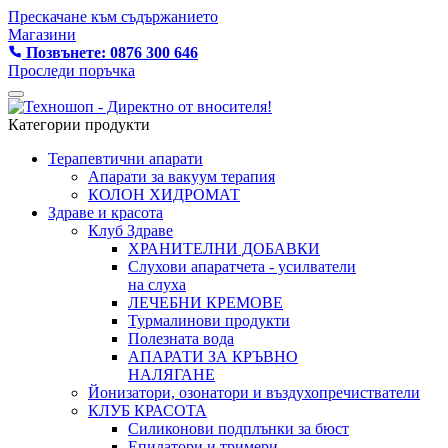
Прескачане към съдържанието
Магазини
Позвънете: 0876 300 646
Проследи поръчка
Категории продукти
Терапевтични апарати
Апарати за вакуум терапия
КОЛОН ХИДРОМАТ
Здраве и красота
Клуб Здраве
ХРАНИТЕЛНИ ДОБАВКИ
Слухови апаратчета - усилватели
на слуха
ЛЕЧЕБНИ КРЕМОВЕ
Турмалинови продукти
Полезната вода
АПАРАТИ ЗА КРЪВНО
НАЛЯГАНЕ
Йонизатори, озонатори и въздухопречистватели
КЛУБ КРАСОТА
Силиконови подплънки за бюст
Епилатори и тримери