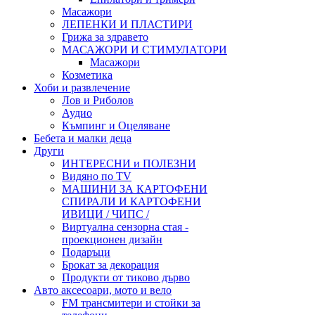
Масажори
ЛЕПЕНКИ И ПЛАСТИРИ
Грижа за здравето
МАСАЖОРИ И СТИМУЛАТОРИ
Масажори
Козметика
Хоби и развлечение
Лов и Риболов
Аудио
Къмпинг и Оцеляване
Бебета и малки деца
Други
ИНТЕРЕСНИ и ПОЛЕЗНИ
Видяно по TV
МАШИНИ ЗА КАРТОФЕНИ
СПИРАЛИ И КАРТОФЕНИ
ИВИЦИ / ЧИПС /
Виртуална сензорна стая -
проекционен дизайн
Подаръци
Брокат за декорация
Продукти от тиково дърво
Авто аксесоари, мото и вело
FM трансмитери и стойки за