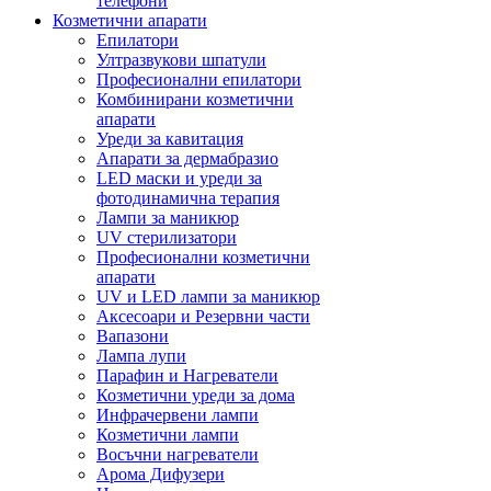
телефони
Козметични апарати
Епилатори
Ултразвукови шпатули
Професионални епилатори
Комбинирани козметични
апарати
Уреди за кавитация
Апарати за дермабразио
LED маски и уреди за
фотодинамична терапия
Лампи за маникюр
UV стерилизатори
Професионални козметични
апарати
UV и LED лампи за маникюр
Аксесоари и Резервни части
Вапазони
Лампа лупи
Парафин и Нагреватели
Козметични уреди за дома
Инфрачервени лампи
Козметични лампи
Восъчни нагреватели
Арома Дифузери