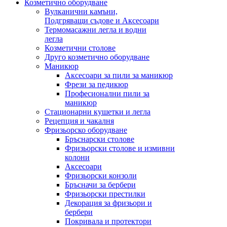
Козметично оборудване
Вулканични камъни,
Подгряващи съдове и Аксесоари
Термомасажни легла и водни
легла
Козметични столове
Друго козметично оборудване
Маникюр
Аксесоари за пили за маникюр
Фрези за педикюр
Професионални пили за
маникюр
Стационарни кушетки и легла
Рецепция и чакалня
Фризьорско оборудване
Бръснарски столове
Фризьорски столове и измивни
колони
Аксесоари
Фризьорски конзоли
Бръсначи за бербери
Фризьорски престилки
Декорация за фризьори и
бербери
Покривала и протектори