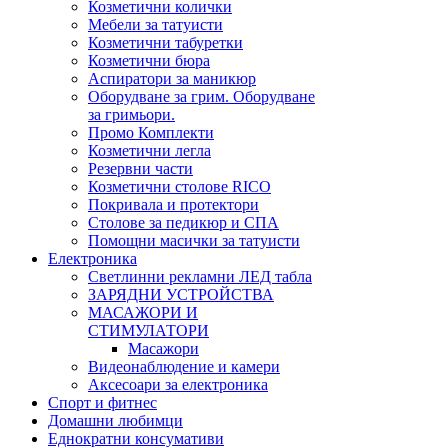
Козметични колички
Мебели за татуисти
Козметични табуретки
Козметични бюра
Аспиратори за маникюр
Оборудване за грим. Оборудване
за гримьори.
Промо Комплекти
Козметични легла
Резервни части
Козметични столове RICO
Покривала и протектори
Столове за педикюр и СПА
Помощни масички за татуисти
Електроника
Светлинни рекламни ЛЕД табла
ЗАРЯДНИ УСТРОЙСТВА
МАСАЖОРИ И
СТИМУЛАТОРИ
Масажори
Видеонаблюдение и камери
Аксесоари за електроника
Спорт и фитнес
Домашни любимци
Еднократни консумативи