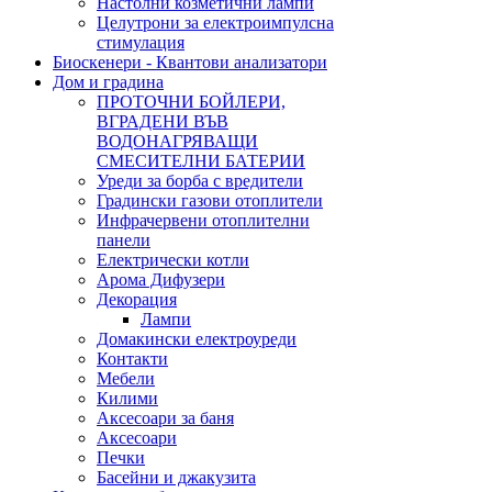
Настолни козметични лампи
Целутрони за електроимпулсна
стимулация
Биоскенери - Квантови анализатори
Дом и градина
ПРОТОЧНИ БОЙЛЕРИ,
ВГРАДЕНИ ВЪВ
ВОДОНАГРЯВАЩИ
СМЕСИТЕЛНИ БАТЕРИИ
Уреди за борба с вредители
Градински газови отоплители
Инфрачервени отоплителни
панели
Електрически котли
Арома Дифузери
Декорация
Лампи
Домакински електроуреди
Контакти
Мебели
Килими
Аксесоари за баня
Аксесоари
Печки
Басейни и джакузита