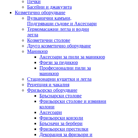
Печки
Басейни и джакузита
Козметично оборудване
Вулканични камъни,
Подгряващи съдове и Аксесоари
Термомасажни легла и водни
легла
Козметични столове
Друго козметично оборудване
Маникюр
Аксесоари за пили за маникюр
Фрези за педикюр
Професионални пили за
маникюр
Стационарни кушетки и легла
Рецепция и чакалня
Фризьорско оборудване
Бръснарски столове
Фризьорски столове и измивни
колони
Аксесоари
Фризьорски конзоли
Бръсначи за бербери
Фризьорски престилки
Декорация за фризьори и