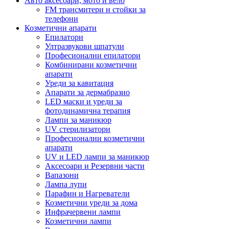
Авто аксесоари, мото и вело
FM трансмитери и стойки за
телефони
Козметични апарати
Епилатори
Ултразвукови шпатули
Професионални епилатори
Комбинирани козметични
апарати
Уреди за кавитация
Апарати за дермабразио
LED маски и уреди за
фотодинамична терапия
Лампи за маникюр
UV стерилизатори
Професионални козметични
апарати
UV и LED лампи за маникюр
Аксесоари и Резервни части
Вапазони
Лампа лупи
Парафин и Нагреватели
Козметични уреди за дома
Инфрачервени лампи
Козметични лампи