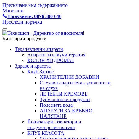
Прескачане към съдържанието
Магазини
Позвънете: 0876 300 646
Проследи поръчка
Категории продукти
Терапевтични апарати
Апарати за вакуум терапия
КОЛОН ХИДРОМАТ
Здраве и красота
Клуб Здраве
ХРАНИТЕЛНИ ДОБАВКИ
Слухови апаратчета - усилватели
на слуха
ЛЕЧЕБНИ КРЕМОВЕ
Турмалинови продукти
Полезната вода
АПАРАТИ ЗА КРЪВНО
НАЛЯГАНЕ
Йонизатори, озонатори и
въздухопречистватели
КЛУБ КРАСОТА
Силиконови подплънки за бюст