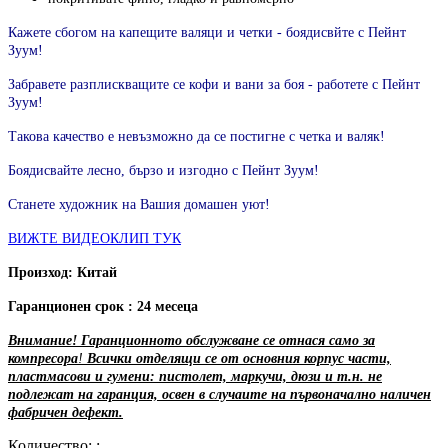
Кажете сбогом на капещите валяци и четки - боядисвйте с Пейнт
Зуум!
Забравете разплискващите се кофи и вани за боя - работете с Пейнт
Зуум!
Такова качество е невъзможно да се постигне с четка и валяк!
Боядисвайте лесно, бързо и изгодно с Пейнт Зуум!
Станете художник на Вашия домашен уют!
ВИЖТЕ ВИДЕОКЛИП ТУК
Произход: Китай
Гаранционен срок : 24 месеца
Внимание! Гаранционното обслужване се отнася само за
компресора
!
Всички отделящи се от основния корпус части,
пластмасови и гумени: пистолет, маркучи, дюзи и т.н. не
подлежат на гаранция, освен в случаите на първоначално наличен
фабричен дефект.
Количество: :