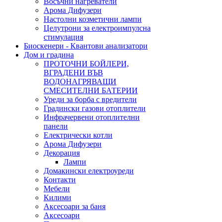
Восъчни нагреватели
Арома Дифузери
Настолни козметични лампи
Целутрони за електроимпулсна
стимулация
Биоскенери - Квантови анализатори
Дом и градина
ПРОТОЧНИ БОЙЛЕРИ,
ВГРАДЕНИ ВЪВ
ВОДОНАГРЯВАЩИ
СМЕСИТЕЛНИ БАТЕРИИ
Уреди за борба с вредители
Градински газови отоплители
Инфрачервени отоплителни
панели
Електрически котли
Арома Дифузери
Декорация
Лампи
Домакински електроуреди
Контакти
Мебели
Килими
Аксесоари за баня
Аксесоари