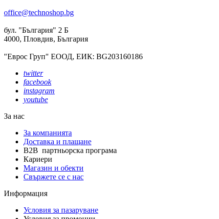
office@technoshop.bg
бул. "България" 2 Б
4000, Пловдив, България
"Еврос Груп" ЕООД, ЕИК: BG203160186
twitter
facebook
instagram
youtube
За нас
За компанията
Доставка и плащане
B2B партньорска програма
Кариери
Магазин и обекти
Свържете се с нас
Информация
Условия за пазаруване
Условия за промоции