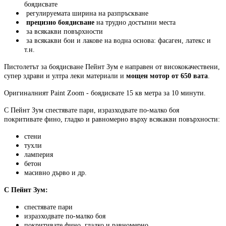
боядисвате
регулируемата ширина на разпръскване
прецизно боядисване
на трудно достъпни места
за всякакви повърхности
за всякакви бои и лакове на водна основа: фасаген, латекс и
т.н.
Пистолетът за боядисване Пейнт Зум е направен от висококачествени,
супер здрави и ултра леки материали и
мощен мотор от 650 вата
.
Оригиналният Paint Zoom - боядисвате 15 кв метра за 10 минути.
С Пейнт Зум спестявате пари, изразходвате по-малко боя
покритивате фино, гладко и равномерно върху всякакви повърхности:
стени
тухли
ламперия
бетон
масивно дърво и др.
С Пейнт Зум:
спестявате пари
изразходвате по-малко боя
покритивате фино, гладко и равномерно