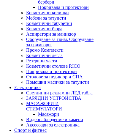
бербери
Покривала и протектори
Козметични колички
Мебели за татуисти
Козметични табуретки
Козметични бюра
Аспиратори за маникюр
Оборудване за грим. Оборудване
за гримьори.
Промо Комплекти
Козметични легла
Резервни части
Козметични столове RICO
Покривала и протектори
Столове за педикюр и СПА
Помощни масички за татуисти
Електроника
Светлинни рекламни ЛЕД табла
ЗАРЯДНИ УСТРОЙСТВА
МАСАЖОРИ И
СТИМУЛАТОРИ
Масажори
Видеонаблюдение и камери
Аксесоари за електроника
Спорт и фитнес