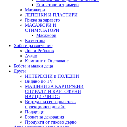
Епилатори и тримери
Масажори
ЛЕПЕНКИ И ПЛАСТИРИ
Грижа за здравето
МАСАЖОРИ И
СТИМУЛАТОРИ
Масажори
Козметика
Хоби и развлечение
Лов и Риболов
Аудио
Къмпинг и Оцеляване
Бебета и малки деца
Други
ИНТЕРЕСНИ и ПОЛЕЗНИ
Видяно по TV
МАШИНИ ЗА КАРТОФЕНИ
СПИРАЛИ И КАРТОФЕНИ
ИВИЦИ / ЧИПС /
Виртуална сензорна стая -
проекционен дизайн
Подаръци
Брокат за декорация
Продукти от тиково дърво