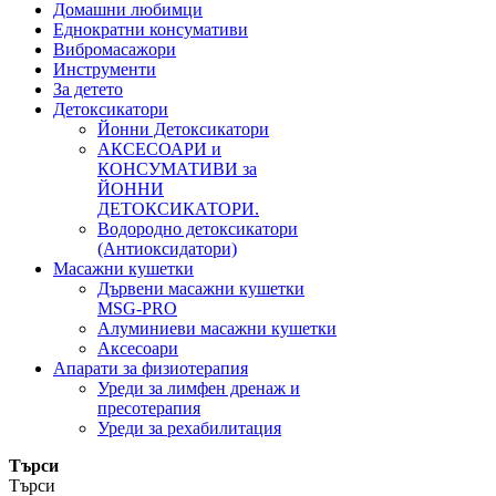
Домашни любимци
Еднократни консумативи
Вибромасажори
Инструменти
За детето
Детоксикатори
Йонни Детоксикатори
АКСЕСОАРИ и
КОНСУМАТИВИ за
ЙОННИ
ДЕТОКСИКАТОРИ.
Водородно детоксикатори
(Антиоксидатори)
Масажни кушетки
Дървени масажни кушетки
MSG-PRO
Алуминиеви масажни кушетки
Аксесоари
Апарати за физиотерапия
Уреди за лимфен дренаж и
пресотерапия
Уреди за рехабилитация
Търси
Търси