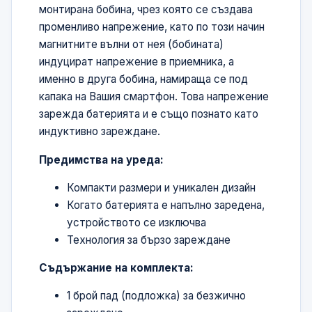
монтирана бобина, чрез която се създава
променливо напрежение, като по този начин
магнитните вълни от нея (бобината)
индуцират напрежение в приемника, а
именно в друга бобина, намираща се под
капака на Вашия смартфон. Това напрежение
зарежда батерията и е също познато като
индуктивно зареждане.
Предимства на уреда:
Компакти размери и уникален дизайн
Когато батерията е напълно заредена,
устройството се изключва
Технология за бързо зареждане
Съдържание на комплекта:
1 брой пад (подложка) за безжично