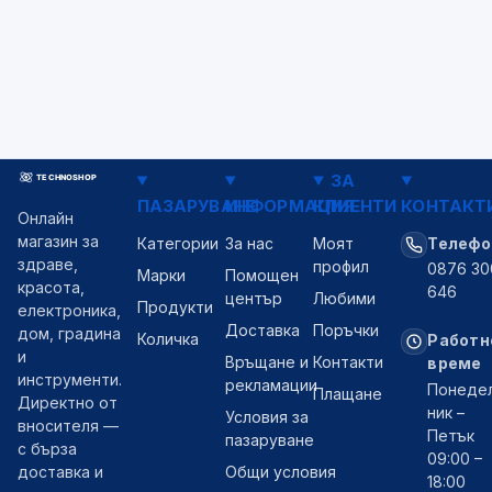
fake signup.
Полезни
✓
съвети
Очаквайте скоро
ЗА
ПАЗАРУВАНЕ
ИНФОРМАЦИЯ
КЛИЕНТИ
КОНТАКТ
Онлайн
магазин за
Категории
За нас
Моят
Телефо
здраве,
профил
0876 30
Марки
Помощен
красота,
646
център
Любими
Продукти
електроника,
Доставка
Поръчки
дом, градина
Количка
Работн
и
Връщане и
Контакти
време
инструменти.
рекламации
Понеде
Плащане
Директно от
ник –
Условия за
вносителя —
Петък
пазаруване
с бърза
09:00 –
Общи условия
доставка и
18:00