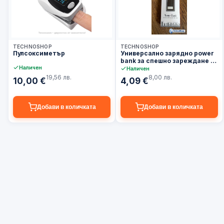
3–5 дни
3–5 дни
TECHNOSHOP
TECHNOSHOP
Пулсоксиметър
Универсално зарядно power
bank за спешно зареждане -
Наличен
1200mah
Наличен
19,56 лв.
8,00 лв.
10,00 €
4,09 €
Добави в количката
Добави в количката
БЮЛЕТИН
Ексклузивни
Абонирай се за нови
✓
оферти
оферти и продукти
Подготвяме абонамент за
Ранен
✓
реални оферти и полезни
достъп
съвети — без спам и без