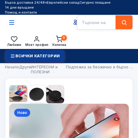
Бърза доставка 24/48ч
Европейски склад
Сигурно плащане
14 дни връщане
Помощ и контакти
Търсене
Търси
0
Любими
Моят профил
Количка
ВСИЧКИ КАТЕГОРИИ
Начало
Други
ИНТЕРЕСНИ и
Подложка за безжично и бързо …
ПОЛЕЗНИ
Ново