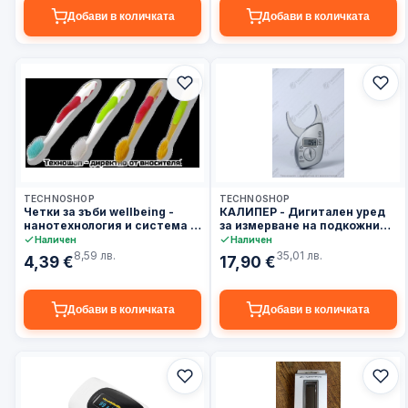
Добави в количката
Добави в количката
3–5 дни
3–5 дни
TECHNOSHOP
TECHNOSHOP
Четки за зъби wellbeing -
КАЛИПЕР - Дигитален уред
нанотехнология и система с
за измерване на подкожни
два вида влакна
мазнини
Наличен
Наличен
8,59 лв.
35,01 лв.
4,39 €
17,90 €
Добави в количката
Добави в количката