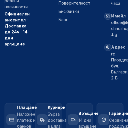
реални
Поверителност
часа
наличности.
Бисквитки
Официален
Имейл
Блог
вносител ·
office@t
Доставка
chnosho
до 24ч · 14
.bg
дни
връщане
Адрес
гр.
Пловдив
бул.
Българи
2-Б
Плащане
Куриери
Връщане
Гаранци
Наложен
Бърза
платеж и
доставка
14 дни
Сервизн
банков
в цяла
връщане
поддръж