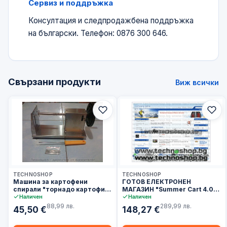
Сервиз и поддръжка
Консултация и следпродажбена поддръжка
на български. Телефон: 0876 300 646.
Свързани продукти
Виж всички
3–5 дни
3–5 дни
TECHNOSHOP
TECHNOSHOP
Машина за картофени
ГОТОВ ЕЛЕКТРОНЕН
спирали "торнадо картофи"-
МАГАЗИН "Summer Cart 4.0"
хрупкави картофени спирали
-ЦЕНИ ОТ 295 лв!
Наличен
Наличен
- "картоф на шиш"
88,99 лв.
289,99 лв.
45,50 €
148,27 €