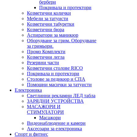
бербери
Покривала и протектори
Козметични колички
Мебели за татуисти
Козметични табуретки
Козметични бюра
Аспиратори за маникюр
Оборудване за грим. Оборудване
за гримьори.
Промо Комплекти
Козметични легла
Резервни части
Козметични столове RICO
Покривала и протектори
Столове за педикюр и СПА
Помощни масички за татуисти
Електроника
Светлинни рекламни ЛЕД табла
ЗАРЯДНИ УСТРОЙСТВА
МАСАЖОРИ И
СТИМУЛАТОРИ
Масажори
Видеонаблюдение и камери
Аксесоари за електроника
Спорт и фитнес