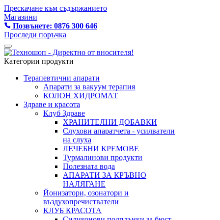
Прескачане към съдържанието
Магазини
Позвънете: 0876 300 646
Проследи поръчка
Категории продукти
Терапевтични апарати
Апарати за вакуум терапия
КОЛОН ХИДРОМАТ
Здраве и красота
Клуб Здраве
ХРАНИТЕЛНИ ДОБАВКИ
Слухови апаратчета - усилватели
на слуха
ЛЕЧЕБНИ КРЕМОВЕ
Турмалинови продукти
Полезната вода
АПАРАТИ ЗА КРЪВНО
НАЛЯГАНЕ
Йонизатори, озонатори и
въздухопречистватели
КЛУБ КРАСОТА
Силиконови подплънки за бюст