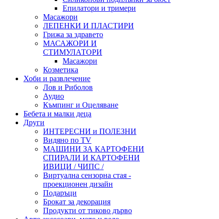
Епилатори и тримери
Масажори
ЛЕПЕНКИ И ПЛАСТИРИ
Грижа за здравето
МАСАЖОРИ И
СТИМУЛАТОРИ
Масажори
Козметика
Хоби и развлечение
Лов и Риболов
Аудио
Къмпинг и Оцеляване
Бебета и малки деца
Други
ИНТЕРЕСНИ и ПОЛЕЗНИ
Видяно по TV
МАШИНИ ЗА КАРТОФЕНИ
СПИРАЛИ И КАРТОФЕНИ
ИВИЦИ / ЧИПС /
Виртуална сензорна стая -
проекционен дизайн
Подаръци
Брокат за декорация
Продукти от тиково дърво