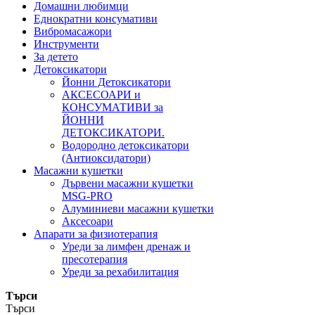
Домашни любимци
Еднократни консумативи
Вибромасажори
Инструменти
За детето
Детоксикатори
Йонни Детоксикатори
АКСЕСОАРИ и
КОНСУМАТИВИ за
ЙОННИ
ДЕТОКСИКАТОРИ.
Водородно детоксикатори
(Антиоксидатори)
Масажни кушетки
Дървени масажни кушетки
MSG-PRO
Алуминиеви масажни кушетки
Аксесоари
Апарати за физиотерапия
Уреди за лимфен дренаж и
пресотерапия
Уреди за рехабилитация
Търси
Търси