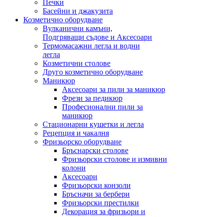
Печки
Басейни и джакузита
Козметично оборудване
Вулканични камъни,
Подгряващи съдове и Аксесоари
Термомасажни легла и водни
легла
Козметични столове
Друго козметично оборудване
Маникюр
Аксесоари за пили за маникюр
Фрези за педикюр
Професионални пили за
маникюр
Стационарни кушетки и легла
Рецепция и чакалня
Фризьорско оборудване
Бръснарски столове
Фризьорски столове и измивни
колони
Аксесоари
Фризьорски конзоли
Бръсначи за бербери
Фризьорски престилки
Декорация за фризьори и