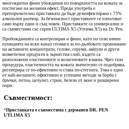
многократни фини убождания по повърхността на кожата за
постигане на желания ефект. Преди употреба е
препоръчително приставката да бъде дезинфектирана с 75%
алкохолен разтвор. За безопасност приставките се използват
само върху един и същ човек. Приставките са универсални и
са съвместими със серия ULTIMA X5 (Ултима X5) на Dr. Pen.
Пробожданията са контролиран и фини, като по този начин
пункцията на вски канал спомага за по-дълбокото проникване
на активните концентрати, гелове, серуми, ампули и други
козметични продукти в зърнестия слой, където са
разположени еластиновите и колагеновите влакна. Чрез тази
процедура, еластичността на кожата значително се подобрява,
регенерира се по-ефективно и става по-стегната. Това е един
от най-желаните, ефективни и успешни методи за борба с
бръчки, петна, целулит, стрии, белези от акне и разширени
пори.
Съвместимост:
*
Приставката е съвместима с дермапен DR. PEN
UTLIMA X5