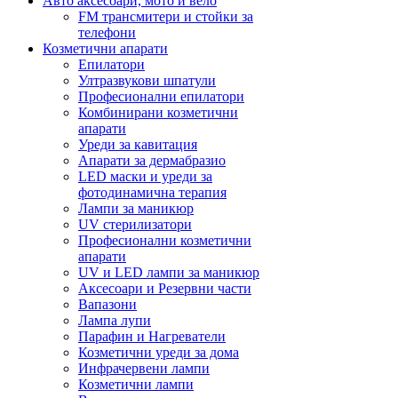
Авто аксесоари, мото и вело
FM трансмитери и стойки за
телефони
Козметични апарати
Епилатори
Ултразвукови шпатули
Професионални епилатори
Комбинирани козметични
апарати
Уреди за кавитация
Апарати за дермабразио
LED маски и уреди за
фотодинамична терапия
Лампи за маникюр
UV стерилизатори
Професионални козметични
апарати
UV и LED лампи за маникюр
Аксесоари и Резервни части
Вапазони
Лампа лупи
Парафин и Нагреватели
Козметични уреди за дома
Инфрачервени лампи
Козметични лампи