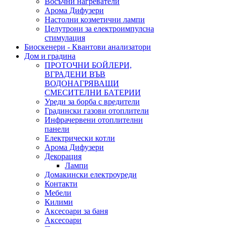
Восъчни нагреватели
Арома Дифузери
Настолни козметични лампи
Целутрони за електроимпулсна
стимулация
Биоскенери - Квантови анализатори
Дом и градина
ПРОТОЧНИ БОЙЛЕРИ,
ВГРАДЕНИ ВЪВ
ВОДОНАГРЯВАЩИ
СМЕСИТЕЛНИ БАТЕРИИ
Уреди за борба с вредители
Градински газови отоплители
Инфрачервени отоплителни
панели
Електрически котли
Арома Дифузери
Декорация
Лампи
Домакински електроуреди
Контакти
Мебели
Килими
Аксесоари за баня
Аксесоари