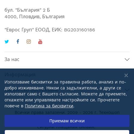
бул. "България" 2 Б
4000, Пловдив, България
"Еврос Груп" ЕООД, ЕИК: BG203160186
За нас
Информация
Използваме бисквитки за правилна работа, анализ и по-
добро изживяване. Някои са задължителни, а други се
Клиентско обслужване
използват само с Вашето съгласие. Можете да приемете,
откажете или управлявате настройките си. Прочетете
повече в
Политика за бисквитки
.
Всички права запазени. 2009 - 2026 г.
Техношоп
България
.
Приемам всички
Сигурни плащания онлайн: