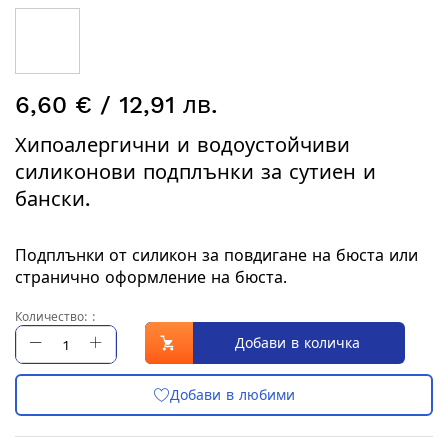
Преминете
6,60 € / 12,91 лв.
към
началото
Хипоалергични и водоустойчиви
на
силиконови подплънки за сутиен и
галерия
със
бански.
снимки
Подплънки от силикон за повдигане на бюста или
странично оформление на бюста.
Количество: :
Добави в количка