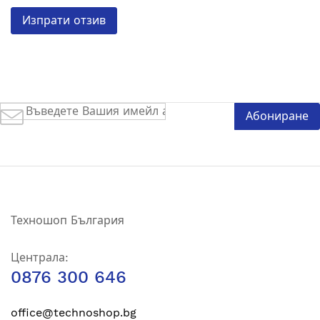
Изпрати отзив
Абонирай
Абониране
се
за
нашия
е-
бюлетин:
Техношоп България
Централа:
0876 300 646
office@technoshop.bg