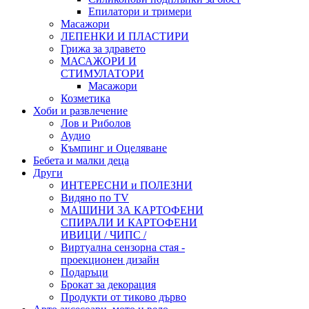
Епилатори и тримери
Масажори
ЛЕПЕНКИ И ПЛАСТИРИ
Грижа за здравето
МАСАЖОРИ И
СТИМУЛАТОРИ
Масажори
Козметика
Хоби и развлечение
Лов и Риболов
Аудио
Къмпинг и Оцеляване
Бебета и малки деца
Други
ИНТЕРЕСНИ и ПОЛЕЗНИ
Видяно по TV
МАШИНИ ЗА КАРТОФЕНИ
СПИРАЛИ И КАРТОФЕНИ
ИВИЦИ / ЧИПС /
Виртуална сензорна стая -
проекционен дизайн
Подаръци
Брокат за декорация
Продукти от тиково дърво