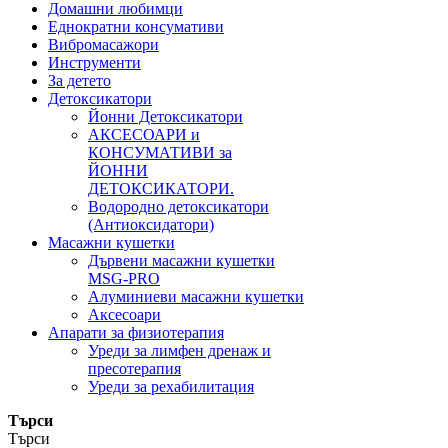
Домашни любимци
Еднократни консумативи
Вибромасажори
Инструменти
За детето
Детоксикатори
Йонни Детоксикатори
АКСЕСОАРИ и
КОНСУМАТИВИ за
ЙОННИ
ДЕТОКСИКАТОРИ.
Водородно детоксикатори
(Антиоксидатори)
Масажни кушетки
Дървени масажни кушетки
MSG-PRO
Алуминиеви масажни кушетки
Аксесоари
Апарати за физиотерапия
Уреди за лимфен дренаж и
пресотерапия
Уреди за рехабилитация
Търси
Търси