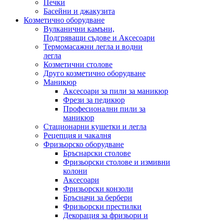
Печки
Басейни и джакузита
Козметично оборудване
Вулканични камъни,
Подгряващи съдове и Аксесоари
Термомасажни легла и водни
легла
Козметични столове
Друго козметично оборудване
Маникюр
Аксесоари за пили за маникюр
Фрези за педикюр
Професионални пили за
маникюр
Стационарни кушетки и легла
Рецепция и чакалня
Фризьорско оборудване
Бръснарски столове
Фризьорски столове и измивни
колони
Аксесоари
Фризьорски конзоли
Бръсначи за бербери
Фризьорски престилки
Декорация за фризьори и