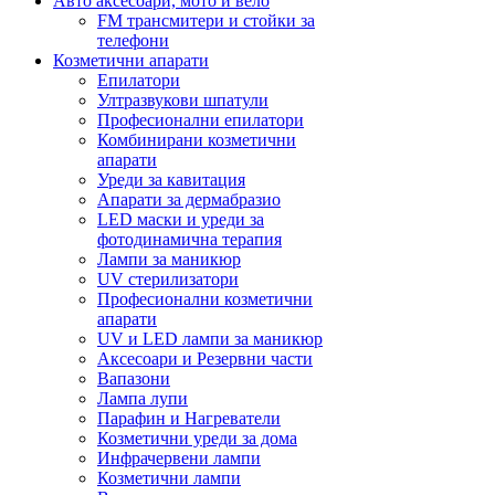
Авто аксесоари, мото и вело
FM трансмитери и стойки за
телефони
Козметични апарати
Епилатори
Ултразвукови шпатули
Професионални епилатори
Комбинирани козметични
апарати
Уреди за кавитация
Апарати за дермабразио
LED маски и уреди за
фотодинамична терапия
Лампи за маникюр
UV стерилизатори
Професионални козметични
апарати
UV и LED лампи за маникюр
Аксесоари и Резервни части
Вапазони
Лампа лупи
Парафин и Нагреватели
Козметични уреди за дома
Инфрачервени лампи
Козметични лампи