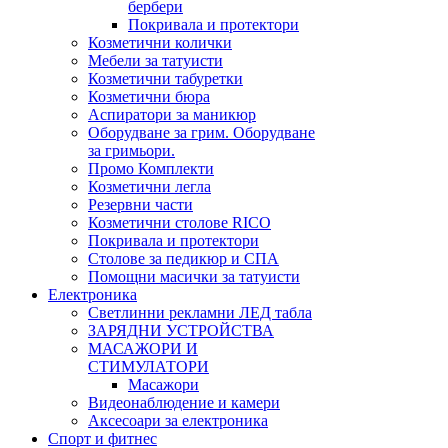
бербери
Покривала и протектори
Козметични колички
Мебели за татуисти
Козметични табуретки
Козметични бюра
Аспиратори за маникюр
Оборудване за грим. Оборудване
за гримьори.
Промо Комплекти
Козметични легла
Резервни части
Козметични столове RICO
Покривала и протектори
Столове за педикюр и СПА
Помощни масички за татуисти
Електроника
Светлинни рекламни ЛЕД табла
ЗАРЯДНИ УСТРОЙСТВА
МАСАЖОРИ И
СТИМУЛАТОРИ
Масажори
Видеонаблюдение и камери
Аксесоари за електроника
Спорт и фитнес