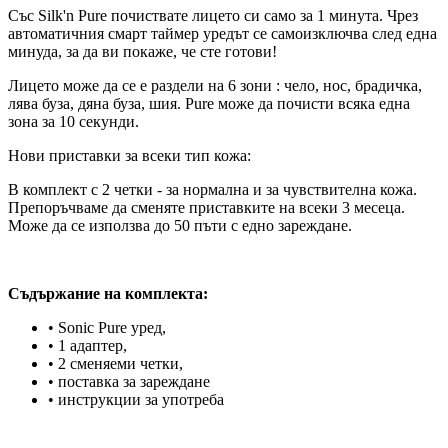
Със Silk'n Pure почиствате лицето си само за 1 минута. Чрез
автоматичния смарт таймер уредът се самоизключва след една
минуда, за да ви покаже, че сте готови!
Лицето може да се e раздели на 6 зони : чело, нос, брадичка,
лява буза, дяна буза, шия. Pure може да почисти всяка една
зона за 10 секунди.
Нови приставки за всеки тип кожа:
В комплект с 2 четки - за нормална и за чувствителна кожа.
Препоръчваме да сменяте приставките на всеки 3 месеца.
Може да се използва до 50 пъти с едно зареждане.
Съдържание на комплекта:
• Sonic Pure уред,
• 1 адаптер,
• 2 сменяеми четки,
• поставка за зареждане
• инструкции за употреба