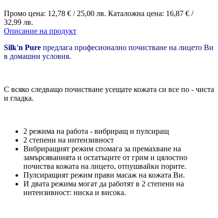
Промо цена:
12,78 €
/
25,00 лв.
Каталожна цена:
16,87 €
/
32,99 лв.
Описание на продукт
Silk'n Pure
предлага професионално почистване на лицето Ви
в домашни условия.
С всяко следващо почистване усещате кожата си все по - чиста
и гладка.
2 режима на работа - вибриращ и пулсиращ
2 степени на интензивност
Вибриращият режим спомага за премахване на
замърсяванията и остатъците от грим и цялостно
почиства кожата на лицето, отпушвайки порите.
Пулсиращият режим прави масаж на кожата Ви.
И двата режима могат да работят в 2 степени на
интензивност: ниска и висока.