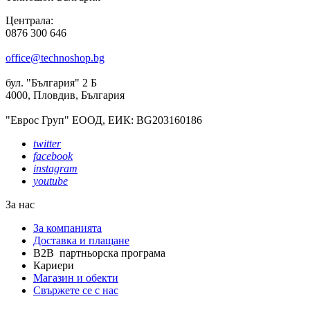
Централа:
0876 300 646
office@technoshop.bg
бул. "България" 2 Б
4000, Пловдив, България
"Еврос Груп" ЕООД, ЕИК: BG203160186
twitter
facebook
instagram
youtube
За нас
За компанията
Доставка и плащане
B2B партньорска програма
Кариери
Магазин и обекти
Свържете се с нас