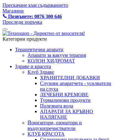
Прескачане към съдържанието
Магазини
Позвънете: 0876 300 646
Проследи поръчка
Категории продукти
Терапевтични апарати
Апарати за вакуум терапия
КОЛОН ХИДРОМАТ
Здраве и красота
Клуб Здраве
ХРАНИТЕЛНИ ДОБАВКИ
Слухови апаратчета - усилватели
на слуха
ЛЕЧЕБНИ КРЕМОВЕ
Турмалинови продукти
Полезната вода
АПАРАТИ ЗА КРЪВНО
НАЛЯГАНЕ
Йонизатори, озонатори и
въздухопречистватели
КЛУБ КРАСОТА
Силиконови подплънки за бюст