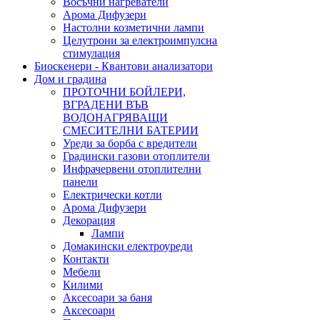
Восъчни нагреватели
Арома Дифузери
Настолни козметични лампи
Целутрони за електроимпулсна
стимулация
Биоскенери - Квантови анализатори
Дом и градина
ПРОТОЧНИ БОЙЛЕРИ,
ВГРАДЕНИ ВЪВ
ВОДОНАГРЯВАЩИ
СМЕСИТЕЛНИ БАТЕРИИ
Уреди за борба с вредители
Градински газови отоплители
Инфрачервени отоплителни
панели
Електрически котли
Арома Дифузери
Декорация
Лампи
Домакински електроуреди
Контакти
Мебели
Килими
Аксесоари за баня
Аксесоари