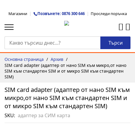
Прескачане
Магазини
Позвънете: 0876 300 646
Проследи поръчка
към
съдържанието
Търси
Основна страница
Архив
SIM card adapter (адаптер от нано SIM към микро,от нано
SIM към стандартен SIM и от микро SIM към стандартен
SIM)
SIM card adapter (адаптер от нано SIM към
микро,от нано SIM към стандартен SIM и
от микро SIM към стандартен SIM)
SKU
адаптер за СИМ карта
Преминете