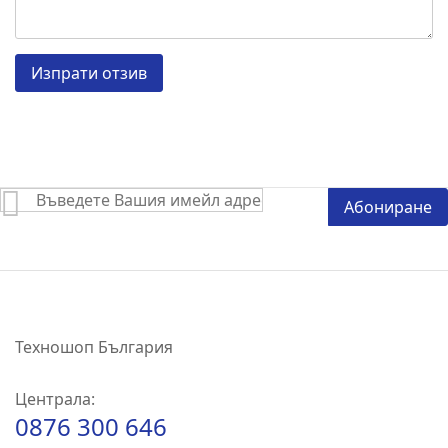
Изпрати отзив
Абонирай
Абониране
се
за
нашия
е-
бюлетин:
Техношоп България
Централа:
0876 300 646