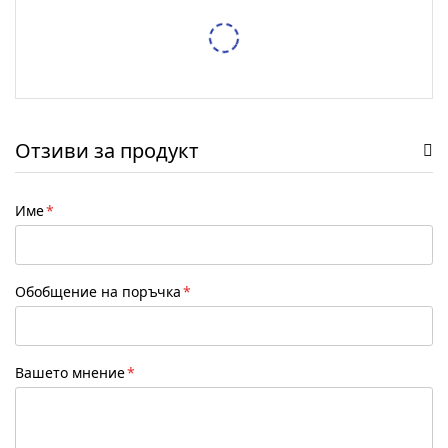
Тестер за спирачна течност XTROBB
/
/
5,62 €
10,99 лв.
6,14 €
12,01 лв.
Защитен RFID калъф Pro-Tect – 2 Калъфа
/
/
7,67 €
15,00 лв.
9,71 €
18,99 лв.
Отзиви за продукт
Име
Обобщение на поръчка
Вашето мнение