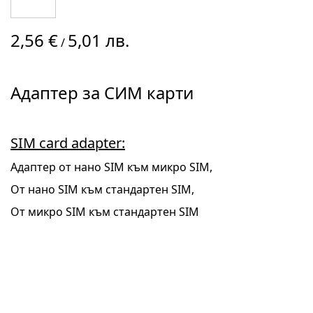
Преминете
2,56 €
5,01 лв.
към
/
началото
на
галерия
Адаптер за СИМ карти
със
снимки
SIM card adapter:
Адаптер от нано SIM към микро SIM,
От нано SIM към стандартен SIM,
От микро SIM към стандартен SIM