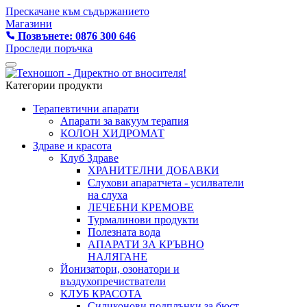
Прескачане към съдържанието
Магазини
Позвънете: 0876 300 646
Проследи поръчка
Категории продукти
Терапевтични апарати
Апарати за вакуум терапия
КОЛОН ХИДРОМАТ
Здраве и красота
Клуб Здраве
ХРАНИТЕЛНИ ДОБАВКИ
Слухови апаратчета - усилватели
на слуха
ЛЕЧЕБНИ КРЕМОВЕ
Турмалинови продукти
Полезната вода
АПАРАТИ ЗА КРЪВНО
НАЛЯГАНЕ
Йонизатори, озонатори и
въздухопречистватели
КЛУБ КРАСОТА
Силиконови подплънки за бюст