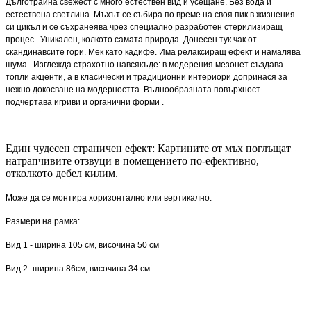
Дълготрайна свежест с много естествен вид и усещане. Без вода и
естествена светлина. Мъхът се събира по време на своя пик в жизнения
си цикъл и се съхранеява чрез специално разработен стерилизиращ
процес . Уникален, колкото самата природа. Донесен тук чак от
скандинавсите гори. Мек като кадифе. Има релаксиращ ефект и намалява
шума . Изглежда страхотно навсякъде: в модерения мезонет създава
топли акценти, а в класически и традиционни интериори допринася за
нежно докосване на модерността. Вълнообразната повърхност
подчертава игриви и органични форми .
Един чудесен страничен ефект: Картините от мъх поглъщат
натрапчивите отзвуци в помещението по-ефективно,
отколкото дебел килим.
Може да се монтира хоризонтално или вертикално.
Размери на рамка:
Вид 1 - ширина 105 см, височина 50 см
Вид 2- ширина 86см, височина 34 см