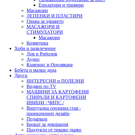
Епилатори и тримери
Масажори
ЛЕПЕНКИ И ПЛАСТИРИ
Грижа за здравето
МАСАЖОРИ И
СТИМУЛАТОРИ
Масажори
Козметика
Хоби и развлечение
Лов и Риболов
Аудио
Къмпинг и Оцеляване
Бебета и малки деца
Други
ИНТЕРЕСНИ и ПОЛЕЗНИ
Видяно по TV
МАШИНИ ЗА КАРТОФЕНИ
СПИРАЛИ И КАРТОФЕНИ
ИВИЦИ / ЧИПС /
Виртуална сензорна стая -
проекционен дизайн
Подаръци
Брокат за декорация
Продукти от тиково дърво