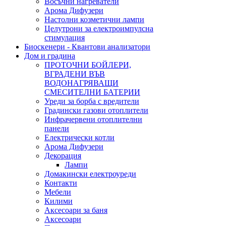
Восъчни нагреватели
Арома Дифузери
Настолни козметични лампи
Целутрони за електроимпулсна
стимулация
Биоскенери - Квантови анализатори
Дом и градина
ПРОТОЧНИ БОЙЛЕРИ,
ВГРАДЕНИ ВЪВ
ВОДОНАГРЯВАЩИ
СМЕСИТЕЛНИ БАТЕРИИ
Уреди за борба с вредители
Градински газови отоплители
Инфрачервени отоплителни
панели
Електрически котли
Арома Дифузери
Декорация
Лампи
Домакински електроуреди
Контакти
Мебели
Килими
Аксесоари за баня
Аксесоари