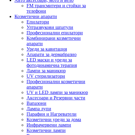
Авто аксесоари, мото и вело
FM трансмитери и стойки за
телефони
Козметични апарати
Епилатори
Ултразвукови шпатули
Професионални епилатори
Комбинирани козметични
апарати
Уреди за кавитация
Апарати за дермабразио
LED маски и уреди за
фотодинамична терапия
Лампи за маникюр
UV стерилизатори
Професионални козметични
апарати
UV и LED лампи за маникюр
Аксесоари и Резервни части
Вапазони
Лампа лупи
Парафин и Нагреватели
Козметични уреди за дома
Инфрачервени лампи
Козметични лампи