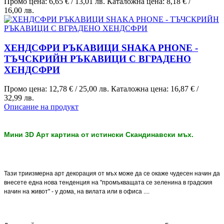
Промо цена:
6,65 €
/
13,01 лв.
Каталожна цена:
8,18 €
/
16,00 лв.
ХЕНДСФРИ РЪКАВИЦИ SHAKA PHONE -
ТЪЧСКРИЙН РЪКАВИЦИ С ВГРАДЕНО
ХЕНДСФРИ
Промо цена:
12,78 €
/
25,00 лв.
Каталожна цена:
16,87 €
/
32,99 лв.
Описание на продукт
Мини 3D Арт картина от истински Скандинавски мъх.
Тази триизмерна арт декорация от мъх може да се окаже чудесен начин да
внесете една нова тенденция на "промъкващата се зеленина в градския
начин на живот" - у дома, на вилата или в офиса ....