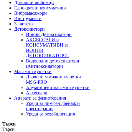
Домашни любимци
Еднократни консумативи
Вибромасажори
Инструменти
За детето
Детоксикатори
Йонни Детоксикатори
АКСЕСОАРИ и
КОНСУМАТИВИ за
ЙОННИ
ДЕТОКСИКАТОРИ.
Водородно детоксикатори
(Антиоксидатори)
Масажни кушетки
Дървени масажни кушетки
MSG-PRO
Алуминиеви масажни кушетки
Аксесоари
Апарати за физиотерапия
Уреди за лимфен дренаж и
пресотерапия
Уреди за рехабилитация
Търси
Търси