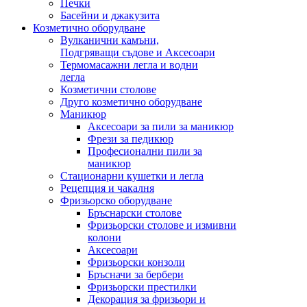
Печки
Басейни и джакузита
Козметично оборудване
Вулканични камъни,
Подгряващи съдове и Аксесоари
Термомасажни легла и водни
легла
Козметични столове
Друго козметично оборудване
Маникюр
Аксесоари за пили за маникюр
Фрези за педикюр
Професионални пили за
маникюр
Стационарни кушетки и легла
Рецепция и чакалня
Фризьорско оборудване
Бръснарски столове
Фризьорски столове и измивни
колони
Аксесоари
Фризьорски конзоли
Бръсначи за бербери
Фризьорски престилки
Декорация за фризьори и