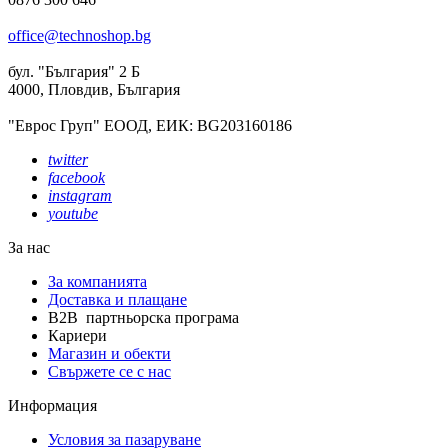
office@technoshop.bg
бул. "България" 2 Б
4000, Пловдив, България
"Еврос Груп" ЕООД, ЕИК: BG203160186
twitter
facebook
instagram
youtube
За нас
За компанията
Доставка и плащане
B2B партньорска програма
Кариери
Магазин и обекти
Свържете се с нас
Информация
Условия за пазаруване