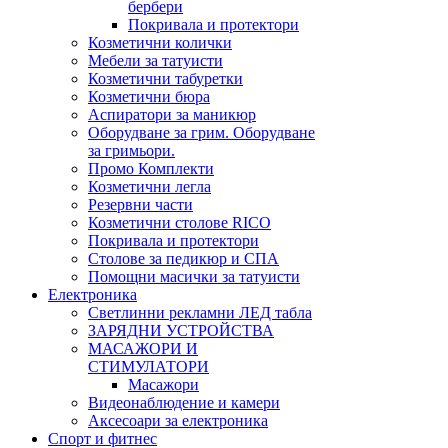
бербери
Покривала и протектори
Козметични колички
Мебели за татуисти
Козметични табуретки
Козметични бюра
Аспиратори за маникюр
Оборудване за грим. Оборудване
за гримьори.
Промо Комплекти
Козметични легла
Резервни части
Козметични столове RICO
Покривала и протектори
Столове за педикюр и СПА
Помощни масички за татуисти
Електроника
Светлинни рекламни ЛЕД табла
ЗАРЯДНИ УСТРОЙСТВА
МАСАЖОРИ И
СТИМУЛАТОРИ
Масажори
Видеонаблюдение и камери
Аксесоари за електроника
Спорт и фитнес