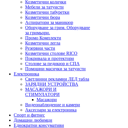
Козметични колички
Мебели за татуисти
Козметични табуретки
Козметични бюра
Аспиратори за маникюр
Оборудване за грим. Оборудване
за гримьори.
Промо Комплекти
Козметични легла
Резервни части
Козметични столове RICO
Покривала и протектори
Столове за педикюр и СПА
Помощни масички за татуисти
Електроника
Светлинни рекламни ЛЕД табла
ЗАРЯДНИ УСТРОЙСТВА
МАСАЖОРИ И
СТИМУЛАТОРИ
Масажори
Видеонаблюдение и камери
Аксесоари за електроника
Спорт и фитнес
Домашни любимци
Еднократни консумативи