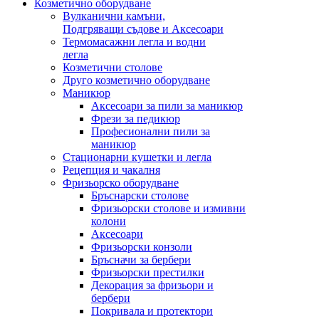
Козметично оборудване
Вулканични камъни,
Подгряващи съдове и Аксесоари
Термомасажни легла и водни
легла
Козметични столове
Друго козметично оборудване
Маникюр
Аксесоари за пили за маникюр
Фрези за педикюр
Професионални пили за
маникюр
Стационарни кушетки и легла
Рецепция и чакалня
Фризьорско оборудване
Бръснарски столове
Фризьорски столове и измивни
колони
Аксесоари
Фризьорски конзоли
Бръсначи за бербери
Фризьорски престилки
Декорация за фризьори и
бербери
Покривала и протектори