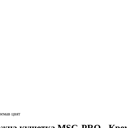
ремав цвят
ажна кушетка MSG-PRO - Кре