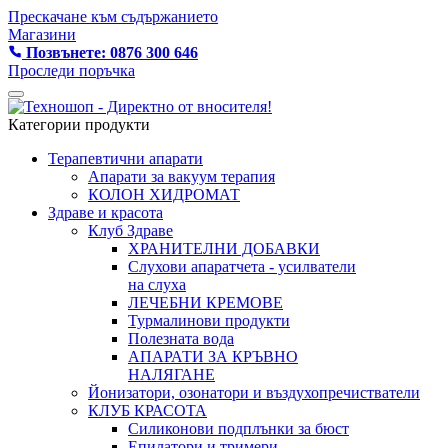
Прескачане към съдържанието
Магазини
Позвънете: 0876 300 646
Проследи поръчка
Категории продукти
Терапевтични апарати
Апарати за вакуум терапия
КОЛОН ХИДРОМАТ
Здраве и красота
Клуб Здраве
ХРАНИТЕЛНИ ДОБАВКИ
Слухови апаратчета - усилватели
на слуха
ЛЕЧЕБНИ КРЕМОВЕ
Турмалинови продукти
Полезната вода
АПАРАТИ ЗА КРЪВНО
НАЛЯГАНЕ
Йонизатори, озонатори и въздухопречистватели
КЛУБ КРАСОТА
Силиконови подплънки за бюст
Епилатори и тримери