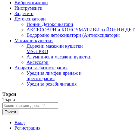
Вибромасажори
Инструменти
За детето
Детоксикатори
Йонни Детоксикатори
АКСЕСОАРИ и КОНСУМАТИВИ за ЙОННИ ДЕ
Водородно детоксикатори (Антиоксидатори)
Масажни кушетки
Дървени масажни кушетки
MSG-PRO
Алуминиеви масажни кушетки
Аксесоари
Апарати за физиотерапия
Уреди за лимфен дренаж и
пресотерапия
Уреди за рехабилитация
Търси
Търси
Търси
Вход
Регистрация