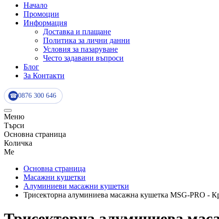
Начало
Промоции
Информация
Доставка и плащане
Политика за лични данни
Условия за пазаруване
Често задавани въпроси
Блог
За Контакти
0876 300 646
☎
Меню
Търси
Основна страница
Количка
Me
Основна страница
Масажни кушетки
Алуминиеви масажни кушетки
Трисекторна алуминиева масажна кушетка MSG-PRO - К
Трисекторна алуминиева мас