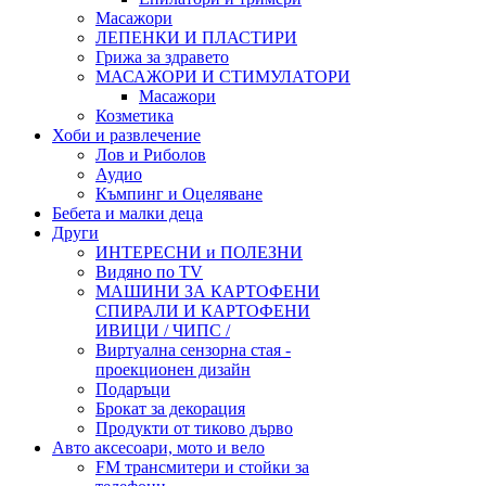
Масажори
ЛЕПЕНКИ И ПЛАСТИРИ
Грижа за здравето
МАСАЖОРИ И СТИМУЛАТОРИ
Масажори
Козметика
Хоби и развлечение
Лов и Риболов
Аудио
Къмпинг и Оцеляване
Бебета и малки деца
Други
ИНТЕРЕСНИ и ПОЛЕЗНИ
Видяно по TV
МАШИНИ ЗА КАРТОФЕНИ
СПИРАЛИ И КАРТОФЕНИ
ИВИЦИ / ЧИПС /
Виртуална сензорна стая -
проекционен дизайн
Подаръци
Брокат за декорация
Продукти от тиково дърво
Авто аксесоари, мото и вело
FM трансмитери и стойки за