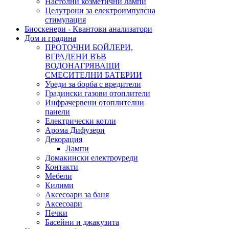
Настолни козметични лампи
Целутрони за електроимпулсна
стимулация
Биоскенери - Квантови анализатори
Дом и градина
ПРОТОЧНИ БОЙЛЕРИ,
ВГРАДЕНИ ВЪВ
ВОДОНАГРЯВАЩИ
СМЕСИТЕЛНИ БАТЕРИИ
Уреди за борба с вредители
Градински газови отоплители
Инфрачервени отоплителни
панели
Електрически котли
Арома Дифузери
Декорация
Лампи
Домакински електроуреди
Контакти
Мебели
Килими
Аксесоари за баня
Аксесоари
Печки
Басейни и джакузита