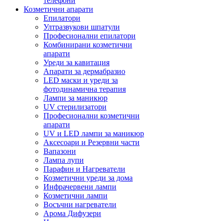
телефони
Козметични апарати
Епилатори
Ултразвукови шпатули
Професионални епилатори
Комбинирани козметични
апарати
Уреди за кавитация
Апарати за дермабразио
LED маски и уреди за
фотодинамична терапия
Лампи за маникюр
UV стерилизатори
Професионални козметични
апарати
UV и LED лампи за маникюр
Аксесоари и Резервни части
Вапазони
Лампа лупи
Парафин и Нагреватели
Козметични уреди за дома
Инфрачервени лампи
Козметични лампи
Восъчни нагреватели
Арома Дифузери