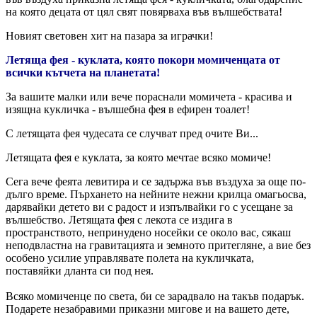
на която децата от цял свят повярваха във вълшебствата!
Новият световен хит на пазара за играчки!
Летяща фея - куклата, която покори момиченцата от
всички кътчета на планетата!
За вашите малки или вече пораснали момичета - красива и
изящна кукличка - вълшебна фея в ефирен тоалет!
С летящата фея чудесата се случват пред очите Ви...
Летящата фея е куклата, за която мечтае всяко момиче!
Сега вече феята левитира и се задържа във въздуха за още по-
дълго време. Пърхането на нейните нежни крилца омагьосва,
дарявайки детето ви с радост и изпълвайки го с усещане за
вълшебство. Летящата фея с лекота се издига в
пространството, непринудено носейки се около вас, сякаш
неподвластна на гравитацията и земното притегляне, а вие без
особено усилие управлявате полета на кукличката,
поставяйки дланта си под нея.
Всяко момиченце по света, би се зарадвало на такъв подарък.
Подарете незабравими приказни мигове и на вашето дете,