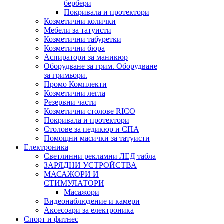
бербери
Покривала и протектори
Козметични колички
Мебели за татуисти
Козметични табуретки
Козметични бюра
Аспиратори за маникюр
Оборудване за грим. Оборудване
за гримьори.
Промо Комплекти
Козметични легла
Резервни части
Козметични столове RICO
Покривала и протектори
Столове за педикюр и СПА
Помощни масички за татуисти
Електроника
Светлинни рекламни ЛЕД табла
ЗАРЯДНИ УСТРОЙСТВА
МАСАЖОРИ И
СТИМУЛАТОРИ
Масажори
Видеонаблюдение и камери
Аксесоари за електроника
Спорт и фитнес