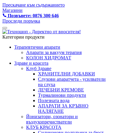
Прескачане към съдържанието
Магазини
Позвънете: 0876 300 646
Проследи поръчка
Категории продукти
Терапевтични апарати
Апарати за вакуум терапия
КОЛОН ХИДРОМАТ
Здраве и красота
Клуб Здраве
ХРАНИТЕЛНИ ДОБАВКИ
Слухови апаратчета - усилватели
на слуха
ЛЕЧЕБНИ КРЕМОВЕ
Турмалинови продукти
Полезната вода
АПАРАТИ ЗА КРЪВНО
НАЛЯГАНЕ
Йонизатори, озонатори и
въздухопречистватели
КЛУБ КРАСОТА
Силиконови подплънки за бюст