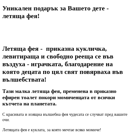
Уникален подарък за Вашето дете -
летяща фея!
Летяща фея - приказна кукличка,
левитираща и свободно рееща се във
въздуха - играчката, благодарение на
която децата по цял свят повярваха във
вълшебствата!
Тази малка летяща фея, пременена в приказно
ефирен тоалет покори момиченцата от всички
кътчета на планетата.
С красивата и изящна вълшебна фея чудесата се случват пред вашите
очи.
Летящата фея е куклата, за която мечтае всяко момиче!