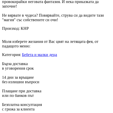
провокирайки неговата фантазия. И нека приказката да
започне!
Не вярвате в чудеса? Повярвайте, струва си да видите тази
"магия" със собствените си очи!
Произход: КНР
Моля изберете желания от Вас цвят на летящата фея, от
падащото меню:
Категория:
Бебета и малки деца
Бърза доставка
в уговорения срок
14 дни за връщане
без излишни въпроси
Плащане при доставка
или по банков път
Безплатна консултация
с грижа за клиента