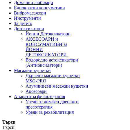
Домашни любимци
Еднократни консумативи
Вибромасажори
Инструменти
За детето
Детоксикатори
Йонни Детоксикатори
АКСЕСОАРИ и
КОНСУМАТИВИ за
ЙОННИ
ДЕТОКСИКАТОРИ.
Водородно детоксикатори
(Антиоксидатори)
Масажни кушетки
Дървени масажни кушетки
MSG-PRO
Алуминиеви масажни кушетки
Аксесоари
Апарати за физиотерапия
Уреди за лимфен дренаж и
пресотерапия
Уреди за рехабилитация
Търси
Търси