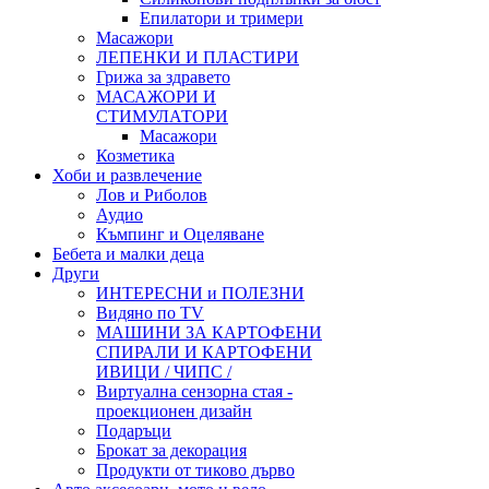
Епилатори и тримери
Масажори
ЛЕПЕНКИ И ПЛАСТИРИ
Грижа за здравето
МАСАЖОРИ И
СТИМУЛАТОРИ
Масажори
Козметика
Хоби и развлечение
Лов и Риболов
Аудио
Къмпинг и Оцеляване
Бебета и малки деца
Други
ИНТЕРЕСНИ и ПОЛЕЗНИ
Видяно по TV
МАШИНИ ЗА КАРТОФЕНИ
СПИРАЛИ И КАРТОФЕНИ
ИВИЦИ / ЧИПС /
Виртуална сензорна стая -
проекционен дизайн
Подаръци
Брокат за декорация
Продукти от тиково дърво