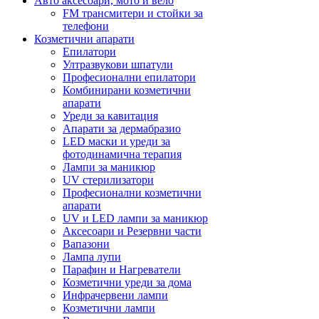
Авто аксесоари, мото и вело
FM трансмитери и стойки за
телефони
Козметични апарати
Епилатори
Ултразвукови шпатули
Професионални епилатори
Комбинирани козметични
апарати
Уреди за кавитация
Апарати за дермабразио
LED маски и уреди за
фотодинамична терапия
Лампи за маникюр
UV стерилизатори
Професионални козметични
апарати
UV и LED лампи за маникюр
Аксесоари и Резервни части
Вапазони
Лампа лупи
Парафин и Нагреватели
Козметични уреди за дома
Инфрачервени лампи
Козметични лампи