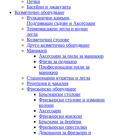
Печки
Басейни и джакузита
Козметично оборудване
Вулканични камъни,
Подгряващи съдове и Аксесоари
Термомасажни легла и водни
легла
Козметични столове
Друго козметично оборудване
Маникюр
Аксесоари за пили за маникюр
Фрези за педикюр
Професионални пили за
маникюр
Стационарни кушетки и легла
Рецепция и чакалня
Фризьорско оборудване
Бръснарски столове
Фризьорски столове и измивни
колони
Аксесоари
Фризьорски конзоли
Бръсначи за бербери
Фризьорски престилки
Декорация за фризьори и