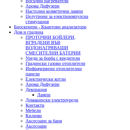
Восъчни нагреватели
Арома Дифузери
Настолни козметични лампи
Целутрони за електроимпулсна
стимулация
Биоскенери - Квантови анализатори
Дом и градина
ПРОТОЧНИ БОЙЛЕРИ,
ВГРАДЕНИ ВЪВ
ВОДОНАГРЯВАЩИ
СМЕСИТЕЛНИ БАТЕРИИ
Уреди за борба с вредители
Градински газови отоплители
Инфрачервени отоплителни
панели
Електрически котли
Арома Дифузери
Декорация
Лампи
Домакински електроуреди
Контакти
Мебели
Килими
Аксесоари за баня
Аксесоари