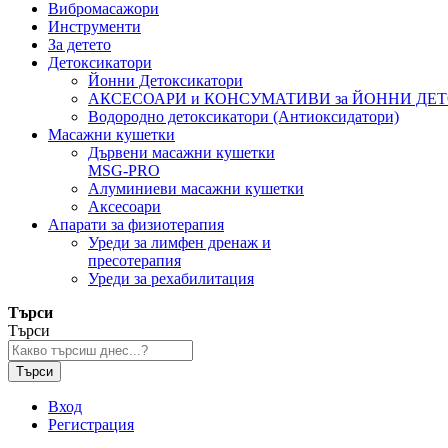
Вибромасажори
Инструменти
За детето
Детоксикатори
Йонни Детоксикатори
АКСЕСОАРИ и КОНСУМАТИВИ за ЙОННИ ДЕ
Водородно детоксикатори (Антиоксидатори)
Масажни кушетки
Дървени масажни кушетки
MSG-PRO
Алуминиеви масажни кушетки
Аксесоари
Апарати за физиотерапия
Уреди за лимфен дренаж и
пресотерапия
Уреди за рехабилитация
Търси
Търси
Търси
Вход
Регистрация