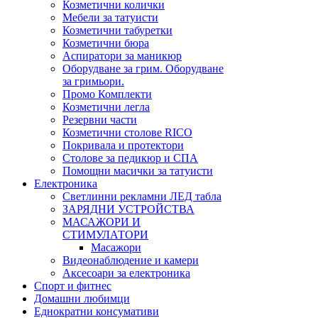
Козметични колички
Мебели за татуисти
Козметични табуретки
Козметични бюра
Аспиратори за маникюр
Оборудване за грим. Оборудване
за гримьори.
Промо Комплекти
Козметични легла
Резервни части
Козметични столове RICO
Покривала и протектори
Столове за педикюр и СПА
Помощни масички за татуисти
Електроника
Светлинни рекламни ЛЕД табла
ЗАРЯДНИ УСТРОЙСТВА
МАСАЖОРИ И
СТИМУЛАТОРИ
Масажори
Видеонаблюдение и камери
Аксесоари за електроника
Спорт и фитнес
Домашни любимци
Еднократни консумативи