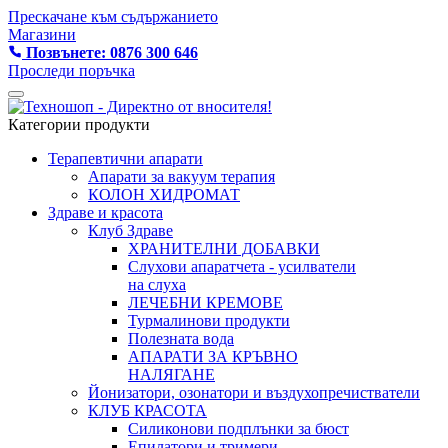
Прескачане към съдържанието
Магазини
Позвънете: 0876 300 646
Проследи поръчка
Категории продукти
Терапевтични апарати
Апарати за вакуум терапия
КОЛОН ХИДРОМАТ
Здраве и красота
Клуб Здраве
ХРАНИТЕЛНИ ДОБАВКИ
Слухови апаратчета - усилватели
на слуха
ЛЕЧЕБНИ КРЕМОВЕ
Турмалинови продукти
Полезната вода
АПАРАТИ ЗА КРЪВНО
НАЛЯГАНЕ
Йонизатори, озонатори и въздухопречистватели
КЛУБ КРАСОТА
Силиконови подплънки за бюст
Епилатори и тримери