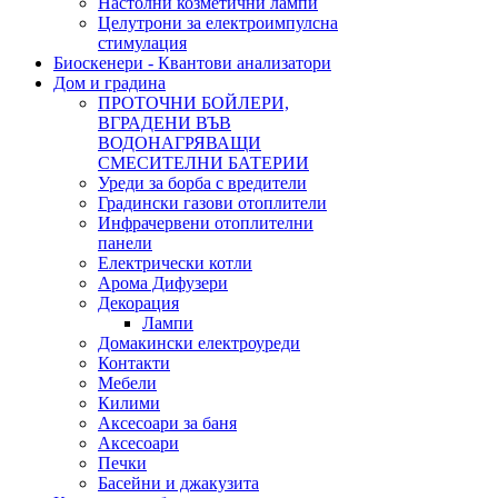
Настолни козметични лампи
Целутрони за електроимпулсна
стимулация
Биоскенери - Квантови анализатори
Дом и градина
ПРОТОЧНИ БОЙЛЕРИ,
ВГРАДЕНИ ВЪВ
ВОДОНАГРЯВАЩИ
СМЕСИТЕЛНИ БАТЕРИИ
Уреди за борба с вредители
Градински газови отоплители
Инфрачервени отоплителни
панели
Електрически котли
Арома Дифузери
Декорация
Лампи
Домакински електроуреди
Контакти
Мебели
Килими
Аксесоари за баня
Аксесоари
Печки
Басейни и джакузита