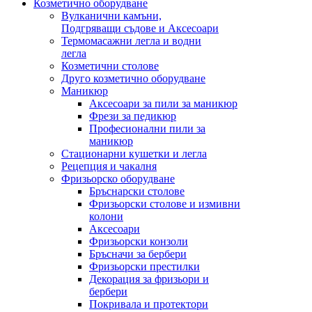
Козметично оборудване
Вулканични камъни,
Подгряващи съдове и Аксесоари
Термомасажни легла и водни
легла
Козметични столове
Друго козметично оборудване
Маникюр
Аксесоари за пили за маникюр
Фрези за педикюр
Професионални пили за
маникюр
Стационарни кушетки и легла
Рецепция и чакалня
Фризьорско оборудване
Бръснарски столове
Фризьорски столове и измивни
колони
Аксесоари
Фризьорски конзоли
Бръсначи за бербери
Фризьорски престилки
Декорация за фризьори и
бербери
Покривала и протектори