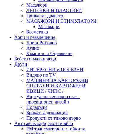
Масажори
ЛЕПЕНКИ И ПЛАСТИРИ
Грижа за здравето
МАСАЖОРИ И СТИМУЛАТОРИ
Масажори
Козметика
Хоби и развлечение
Лов и Риболов
Аудио
Къмпинг и Оцеляване
Бебета и малки деца
Други
ИНТЕРЕСНИ и ПОЛЕЗНИ
Видяно по TV
МАШИНИ ЗА КАРТОФЕНИ
СПИРАЛИ И КАРТОФЕНИ
ИВИЦИ / ЧИПС /
Виртуална сензорна стая -
проекционен дизайн
Подаръци
Брокат за декорация
Продукти от тиково дърво
Авто аксесоари, мото и вело
FM трансмитери и стойки за