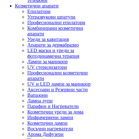
телефони
Козметични апарати
Епилатори
Ултразвукови шпатули
Професионални епилатори
Комбинирани козметични
апарати
Уреди за кавитация
Апарати за дермабразио
LED маски и уреди за
фотодинамична терапия
Лампи за маникюр
UV стерилизатори
Професионални козметични
апарати
UV и LED лампи за маникюр
Аксесоари и Резервни части
Вапазони
Лампа лупи
Парафин и Нагреватели
Козметични уреди за дома
Инфрачервени лампи
Козметични лампи
Восъчни нагреватели
Арома Дифузери