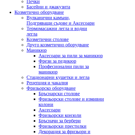
Печки
Басейни и джакузита
Козметично оборудване
Вулканични камъни,
Подгряващи съдове и Аксесоари
Термомасажни легла и водни
легла
Козметични столове
Друго козметично оборудване
Маникюр
Аксесоари за пили за маникюр
Фрези за педикюр
Професионални пили за
маникюр
Стационарни кушетки и легла
Рецепция и чакалня
Фризьорско оборудване
Бръснарски столове
Фризьорски столове и измивни
колони
Аксесоари
Фризьорски конзоли
Бръсначи за бербери
Фризьорски престилки
Декорация за фризьори и