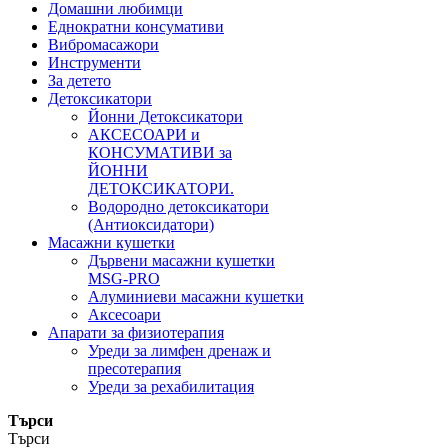
Домашни любимци
Еднократни консумативи
Вибромасажори
Инструменти
За детето
Детоксикатори
Йонни Детоксикатори
АКСЕСОАРИ и
КОНСУМАТИВИ за
ЙОННИ
ДЕТОКСИКАТОРИ.
Водородно детоксикатори
(Антиоксидатори)
Масажни кушетки
Дървени масажни кушетки
MSG-PRO
Алуминиеви масажни кушетки
Аксесоари
Апарати за физиотерапия
Уреди за лимфен дренаж и
пресотерапия
Уреди за рехабилитация
Търси
Търси