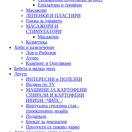
Епилатори и тримери
Масажори
ЛЕПЕНКИ И ПЛАСТИРИ
Грижа за здравето
МАСАЖОРИ И
СТИМУЛАТОРИ
Масажори
Козметика
Хоби и развлечение
Лов и Риболов
Аудио
Къмпинг и Оцеляване
Бебета и малки деца
Други
ИНТЕРЕСНИ и ПОЛЕЗНИ
Видяно по TV
МАШИНИ ЗА КАРТОФЕНИ
СПИРАЛИ И КАРТОФЕНИ
ИВИЦИ / ЧИПС /
Виртуална сензорна стая -
проекционен дизайн
Подаръци
Брокат за декорация
Продукти от тиково дърво