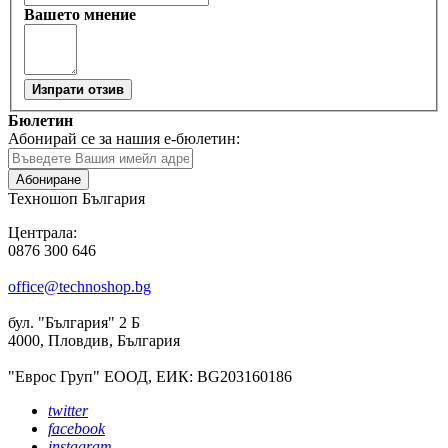
Вашето мнение
Изпрати отзив
Бюлетин
Абонирай се за нашия е-бюлетин:
Абониране
Техношоп България
Централа:
0876 300 646
office@technoshop.bg
бул. "България" 2 Б
4000, Пловдив, България
"Еврос Груп" ЕООД, ЕИК: BG203160186
twitter
facebook
instagram