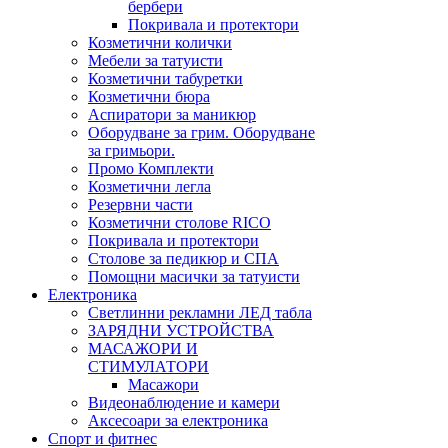
бербери
Покривала и протектори
Козметични колички
Мебели за татуисти
Козметични табуретки
Козметични бюра
Аспиратори за маникюр
Оборудване за грим. Оборудване
за гримьори.
Промо Комплекти
Козметични легла
Резервни части
Козметични столове RICO
Покривала и протектори
Столове за педикюр и СПА
Помощни масички за татуисти
Електроника
Светлинни рекламни ЛЕД табла
ЗАРЯДНИ УСТРОЙСТВА
МАСАЖОРИ И
СТИМУЛАТОРИ
Масажори
Видеонаблюдение и камери
Аксесоари за електроника
Спорт и фитнес