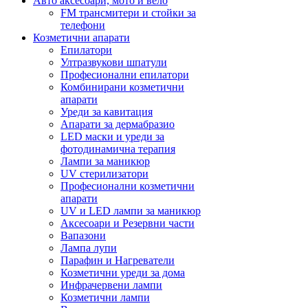
Авто аксесоари, мото и вело
FM трансмитери и стойки за
телефони
Козметични апарати
Епилатори
Ултразвукови шпатули
Професионални епилатори
Комбинирани козметични
апарати
Уреди за кавитация
Апарати за дермабразио
LED маски и уреди за
фотодинамична терапия
Лампи за маникюр
UV стерилизатори
Професионални козметични
апарати
UV и LED лампи за маникюр
Аксесоари и Резервни части
Вапазони
Лампа лупи
Парафин и Нагреватели
Козметични уреди за дома
Инфрачервени лампи
Козметични лампи