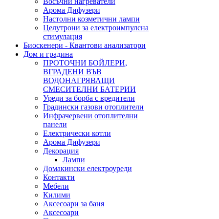
Восъчни нагреватели
Арома Дифузери
Настолни козметични лампи
Целутрони за електроимпулсна
стимулация
Биоскенери - Квантови анализатори
Дом и градина
ПРОТОЧНИ БОЙЛЕРИ,
ВГРАДЕНИ ВЪВ
ВОДОНАГРЯВАЩИ
СМЕСИТЕЛНИ БАТЕРИИ
Уреди за борба с вредители
Градински газови отоплители
Инфрачервени отоплителни
панели
Електрически котли
Арома Дифузери
Декорация
Лампи
Домакински електроуреди
Контакти
Мебели
Килими
Аксесоари за баня
Аксесоари