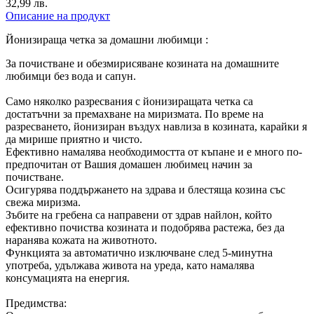
32,99 лв.
Описание на продукт
Йонизираща четка за домашни любимци :
За почистване и обезмирисяване козината на домашните
любимци без вода и сапун.
Само няколко разресвания с йонизиращата четка са
достатъчни за премахване на миризмата. По време на
разресването, йонизиран въздух навлиза в козината, карайки я
да мирише приятно и чисто.
Ефективно намалява необходимостта от къпане и е много по-
предпочитан от Вашия домашен любимец начин за
почистване.
Осигурява поддържането на здрава и блестяща козина със
свежа миризма.
Зъбите на гребена са направени от здрав найлон, който
ефективно почиства козината и подобрява растежа, без да
наранява кожата на животното.
Функцията за автоматично изключване след 5-минутна
употреба, удължава живота на уреда, като намалява
консумацията на енергия.
Предимства: