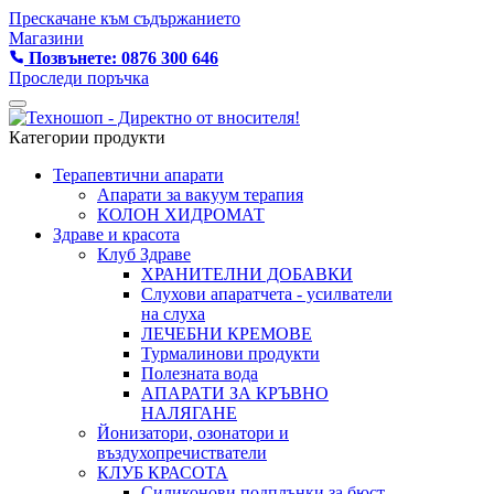
Прескачане към съдържанието
Магазини
Позвънете: 0876 300 646
Проследи поръчка
Категории продукти
Терапевтични апарати
Апарати за вакуум терапия
КОЛОН ХИДРОМАТ
Здраве и красота
Клуб Здраве
ХРАНИТЕЛНИ ДОБАВКИ
Слухови апаратчета - усилватели
на слуха
ЛЕЧЕБНИ КРЕМОВЕ
Турмалинови продукти
Полезната вода
АПАРАТИ ЗА КРЪВНО
НАЛЯГАНЕ
Йонизатори, озонатори и
въздухопречистватели
КЛУБ КРАСОТА
Силиконови подплънки за бюст