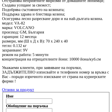
Отстранява неприятните миризми от домашните любимци;
Създава усещане за свежест;
Подобрява състоянието на козината;
Поддържа здрава и блестяща козина;
Осигурява лесно разресване дори и на най-дългата козина.
модел: VA-82
марка: VOLCANO
произход: GM, България
гаранция: 12 месеца
размери, мм (Ш х Д х В): 70 x 240 x 40
тегло: 0.132 кг
захранване: 9V
режим на работа: 5 минути
концентрация на отрицателните йони: 10000 йона/куб.см
Уважаеми клиенти, при заявяване на поръчки,
ЗАДЪЛЖИТЕЛНО изписвайте и телефонен номер за връзка с
Вас - поради изричното изискване от страна на куриерските
фирми !
Отзиви за продукт
Име
Обобщение на поръчка