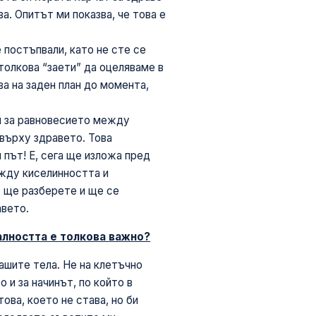
а. Опитът ми показва, че това е
 постъпвали, като не сте се
 толкова “заети” да оцеляваме в
ва на заден план до момента,
я за равновесието между
върху здравето. Това
 път! Е, сега ще изложа пред
ежду киселинността и
, ще разберете и ще се
авето.
лността е толкова важно?
ашите тела. Не на клетъчно
 и за начинът, по който в
това, което не става, но би