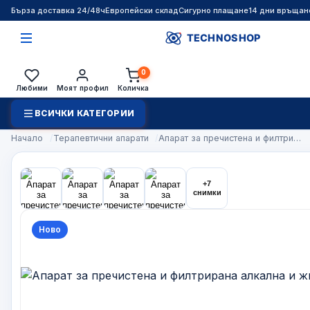
Бърза доставка 24/48ч
Европейски склад
Сигурно плащане
14 дни връщан
0
Любими
Моят профил
Количка
ВСИЧКИ КАТЕГОРИИ
Начало
Терапевтични апарати
Апарат за пречистена и филтри…
+7
снимки
Ново