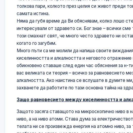
толкова пари, колкото през целия си живот преди тов
самата истина.
Няма да губя време да Ви обяснявам, колко лошо сте
интересували от здравето си. Бог знае – всички сме
този смахнат свят, че много често здравето ни оста
когато го загубим.
Много пъти са ме молили да напиша своите виждани
киселинността и алкалността и неговото отражение 
обикновено ставаше след един час обяснения за н-ти
вас великата си теория – всичко за равновесието м
алкалността. Ако наистина се вслушате в думите ми
захванете да работите по тази основна тайна на здр
Защо равновесието между киселинността и алка
Защото засяга ставащото на микроскопично ниво в н
ниво, а на ниво атоми. Става дума за електричеството
телата ни се произвежда енергия на атомно ниво, за 