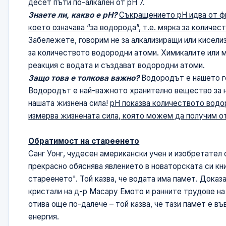
десет пъти по-алкален от рН 7.
Знаете ли, какво е рН?
Съкращението рН идва от фр
което означава “за водорода”, т.е. мярка за количе
Забележете, говорим не за алкализиращи или кисели
за количеството водородни атоми. Химикалите или м
реакция с водата и създават водородни атоми.
Защо това е толкова важно?
Водородът е нашето г
Водородът е най-важното хранително вещество за 
нашата жизнена сила!
рН показва количеството водо
измерва жизнената сила, която можем да получим о
Обратимост на стареенето
Санг Уонг, чудесен американски учен и изобретател 
прекрасно обяснява явлението в новаторската си кн
стареенето". Той казва, че водата има памет. Дока
кристали на д-р Масару Емото и ранните трудове на
отива още по-далече – той казва, че тази памет е в
енергия.