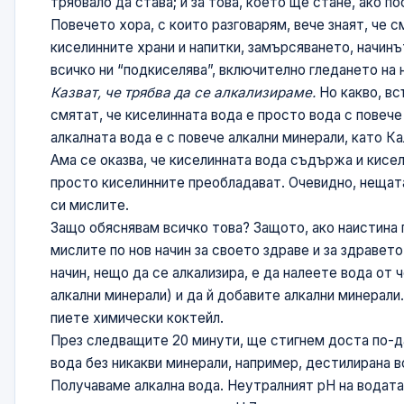
трябвало да става; и за това, което ще стане, ако п
Повечето хора, с които разговарям, вече знаят, че 
киселинните храни и напитки, замърсяването, начинъ
всичко ни “подкиселява”, включително гледането на н
Казват, че трябва да се алкализираме.
Но какво, в
смятат, че киселинната вода е просто вода с повече
алкалната вода е с повече алкални минерали, като Ка
Ама се оказва, че киселинната вода съдържа и кисел
просто киселинните преобладават. Очевидно, нещата
си мислите.
Защо обяснявам всичко това? Защото, ако наистина 
мислите по нов начин за своето здраве и за здравето
начин, нещо да се алкализира, е да налеете вода от 
алкални минерали) и да й добавите алкални минерали.
пиете химически коктейл.
През следващите 20 минути, ще стигнем доста по-д
вода без никакви минерали, например, дестилирана в
Получаваме алкална вода. Неутралният рН на водата (