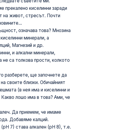
оследвате съветите ми.
сме прекалено киселинни заради
т на живот, стресът. Почти
овините...
същност, означава това? Мнозина
 киселинни минерали, а
лций, Mагнезий и др.
инни, и алкални минерали,
 не са толкова прости, колкото
го разберете, ще започнете да
 на своите близки. Обичайният
чешмата (в нея има и киселинни и
 Какво лошо има в това? Ами, че
алеч. Да приемем, че имаме
ода. Добавяме калций.
рН 7) става алкален (рН 8), т.е.