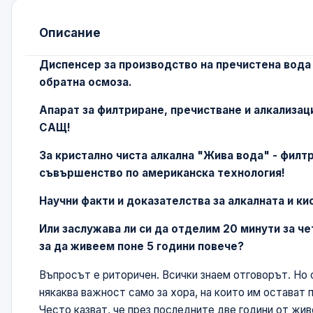
Описание
Диспенсер за производство на пречистена вода 
обратна осмоза.
Апарат за филтриране, пречистване и алкализаци
САЩ!
За кристално чиста алкална "Жива вода" - филт
съвършенство по американска технология!
Научни факти и доказателства за алкалната и ки
Или заслужава ли си да отделим 20 минути за че
за да живеем поне 5 години повече?
Въпросът е риторичен. Всички знаем отговорът. Но о
някаква важност само за хора, на които им остават 
Често казват, че през последните две години от жив