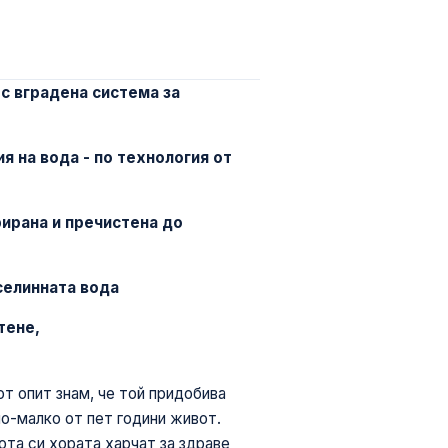
с вградена система за
я на вода - по технология от
рирана и пречистена до
селинната вода
тене,
т опит знам, че той придобива
по-малко от пет години живот.
ота си хората харчат за здраве