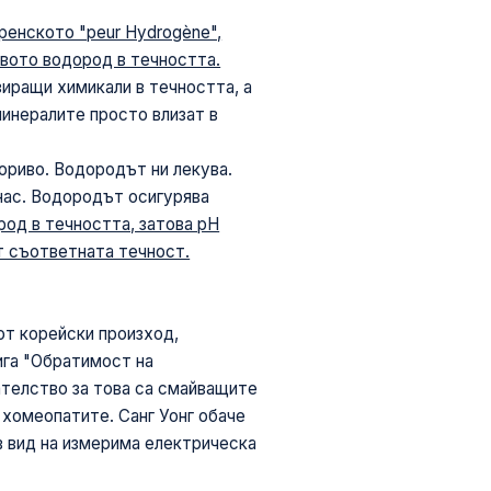
енското "peur Hydrogène",
ството водород в течността.
зиращи химикали в течността, а
инералите просто влизат в
ориво. Водородът ни лекува.
нас. Водородът осигурява
род в течността, затова рН
т съответната течност.
от корейски произход,
ига "Обратимост на
зателство за това са смайващите
 хомеопатите. Санг Уонг обаче
ъв вид на измерима електрическа