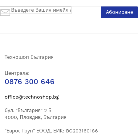
Абонирай
Абониране
се
за
нашия
е-
бюлетин:
Техношоп България
Централа:
0876 300 646
office@technoshop.bg
бул. "България" 2 Б
4000, Пловдив, България
"Еврос Груп" ЕООД, ЕИК: BG203160186