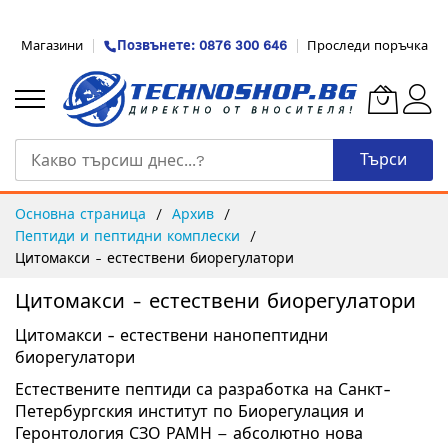
Прескачане
Магазини
Позвънете: 0876 300 646
Проследи поръчка
към
съдържанието
Търси
Основна страница
Архив
Пептиди и пептидни комплески
Цитомакси - естествени биорегулатори
Цитомакси - естествени биорегулатори
Цитомакси - естествени нанопептидни
биорегулатори
Естествените пептиди са разработка на
Санкт-
Петербургския институт по Биорегулация и
Геронтология СЗО РАМН
– абсолютно нова