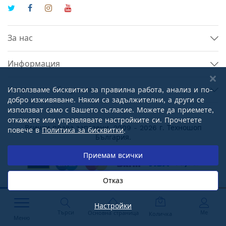
За нас
Информация
Клиентско обслужване
Използваме бисквитки за правилна работа, анализ и по-
добро изживяване. Някои са задължителни, а други се
използват само с Вашето съгласие. Можете да приемете,
откажете или управлявате настройките си. Прочетете
Всички права запазени. 2009 - 2026 г.
Техношоп
повече в
Политика за бисквитки
.
България
.
Сигурни плащания онлайн:
Приемам всички
Отказ
Настройки
Търси
Me
Основна страница
Количка
Меню