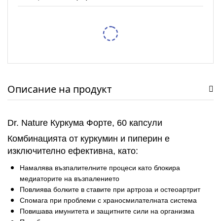
Тестер за спирачна течност XTROBB
/
/
5,62 €
10,99 лв.
6,14 €
12,01 лв.
Защитен RFID калъф Pro-Tect – 2 Калъфа
/
/
7,67 €
15,00 лв.
9,71 €
18,99 лв.
Описание на продукт
Dr. Nature Куркума Форте, 60 капсули
Комбинацията от куркумин и пиперин е
изключително ефективна, като:
Намалява възпалителните процеси като блокира
медиаторите на възпалението
Повлиява болките в ставите при артроза и остеоартрит
Спомага при проблеми с храносмилателната система
Повишава имунитета и защитните сили на организма