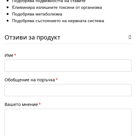
Подобрява подвижността на ставите
Елиминира излишните токсини от организма
Подобрява метаболизма
Подобрява състоянието на нервната система
Спомага за поддържане на нормални стойности на
холестерола и кръвното налягане.
Отзиви за продукт
Полезно:
Куркумата
е едно от най-мощните натурални лечебни
Име
средства, използвана още в древните индийски
аюрведични традиции. Главното активно вещество в
куркумата е куркуминът. Куркумата притежава
изключително мощно противовъзпалително и
Обобщение на поръчка
болкоуспокояващо действие, като се използва успешно
при заболявания на ставите, артроза и остеоартрит. Освен
това, куркумата подобрява кръвообращението, спомага
Вашето мнение
при стомашно-чревни заболявания и елиминира
излишните токсини от организма. Като основно
противовъзпалително действие на куркумата, тя се бори с
тихите възпаления в тъканите, като по този начин
предотврятява развитието на редица заболявания.