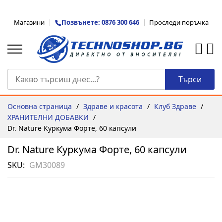
Прескачане
Магазини
Позвънете: 0876 300 646
Проследи поръчка
към
съдържанието
Търси
Основна страница
Здраве и красота
Клуб Здраве
ХРАНИТЕЛНИ ДОБАВКИ
Dr. Nature Куркума Форте, 60 капсули
Dr. Nature Куркума Форте, 60 капсули
SKU
GM30089
Преминете
към
края