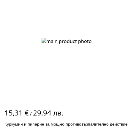
на
галерията
на
изображенията
Преминете
15,31 €
29,94 лв.
към
/
началото
Куркумин и пиперин за мощно противовъзпалително действие
на
!
галерия