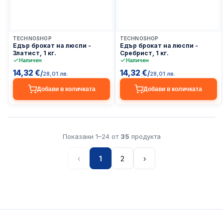
Доставка до 24ч
Доставка до 24ч
TECHNOSHOP
TECHNOSHOP
Едър брокат на люспи -
Едър брокат на люспи -
Златист, 1 кг.
Сребрист, 1 кг.
Наличен
Наличен
14,32 €
14,32 €
/
/
28,01 лв.
28,01 лв.
Добави в количката
Добави в количката
Показани 1–24 от
35
продукта
‹
1
2
›