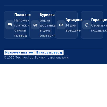
Плащане
Куриери
Връщане
Гаранци
Наложен
Бърза
платеж и
доставка
14 дни
Сервизн
банков
в цяла
връщане
поддръж
превод
България
Наложен платеж
Банков превод
© 2026 Technoshop. Всички права запазени.