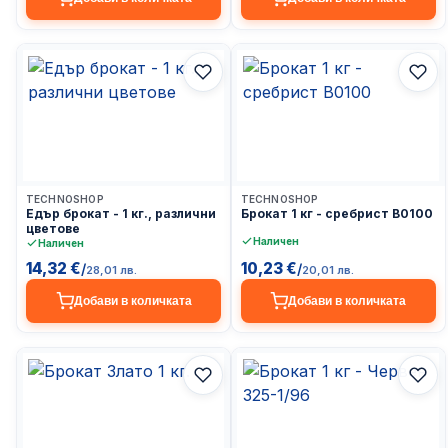
Доставка до 24ч
Доставка до 24ч
TECHNOSHOP
TECHNOSHOP
Едър брокат - 1 кг., различни
Брокат 1 кг - сребрист B0100
цветове
Наличен
Наличен
14,32 €
10,23 €
/
/
28,01 лв.
20,01 лв.
Добави в количката
Добави в количката