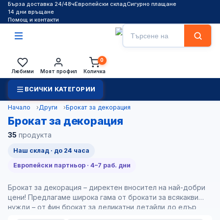
Бърза доставка 24/48ч
Европейски склад
Сигурно плащане
14 дни връщане
Помощ и контакти
Търсене
Търси
0
Любими
Моят профил
Количка
ВСИЧКИ КАТЕГОРИИ
Начало
Други
Брокат за декорация
Брокат за декорация
35
продукта
Наш склад · до 24 часа
Европейски партньор · 4–7 раб. дни
Брокат за декорация – директен вносител на най-добри
цени! Предлагаме широка гама от брокати за всякакви
нужди – от фин брокат за деликатни детайли до едър
брокат за впечатляващи акценти. Независимо дали