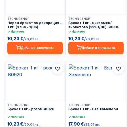
Доставка до 24ч
Доставка до 24ч
TECHNOSHOP
TECHNOSHOP
Черен брокат за декорация -
Брокат 1 кг - цикламен/
1 кг. (3764 - 1/96)
виолетово (331-1/96) B0808
Наличен
Наличен
10,23 €
10,23 €
/
/
20,01 лв.
20,01 лв.
Добави в количката
Добави в количката
Доставка до 24ч
Доставка до 24ч
TECHNOSHOP
TECHNOSHOP
Брокат 1 кг - розов B0920
Брокат 1 кг - Бял Хамелеон
Наличен
Наличен
10,23 €
17,90 €
/
/
20,01 лв.
35,01 лв.