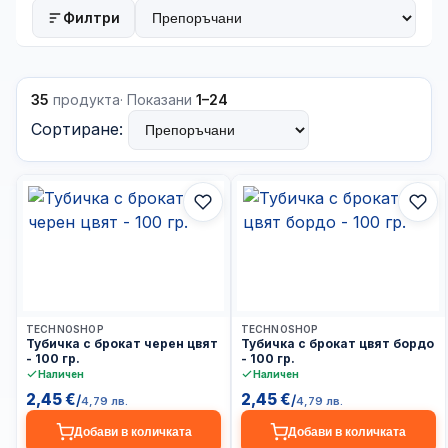
Сортиране:
търсите брокат…
Филтри
35
продукта
· Показани
1–24
Сортиране:
Доставка до 24ч
Доставка до 24ч
TECHNOSHOP
TECHNOSHOP
Тубичка с брокат черен цвят
Тубичка с брокат цвят бордо
- 100 гр.
- 100 гр.
Наличен
Наличен
2,45 €
2,45 €
/
/
4,79 лв.
4,79 лв.
Добави в количката
Добави в количката