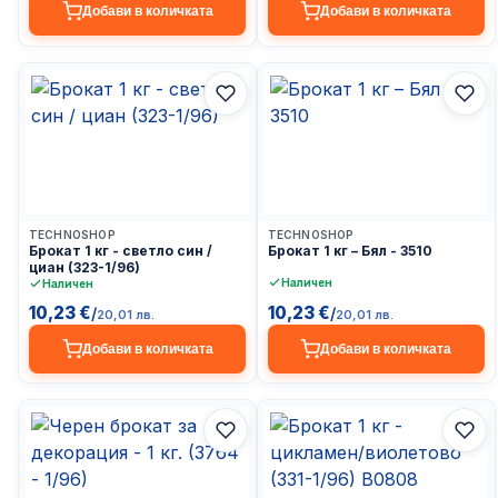
Добави в количката
Добави в количката
Доставка до 24ч
Доставка до 24ч
TECHNOSHOP
TECHNOSHOP
Брокат 1 кг - светло син /
Брокат 1 кг – Бял - 3510
циан (323-1/96)
Наличен
Наличен
10,23 €
10,23 €
/
/
20,01 лв.
20,01 лв.
Добави в количката
Добави в количката