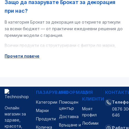
Защо да пазарувате Брокат за декорация
при нас?
В категория Брокат за декорация ще откриете артикули
за всеки бюджет — от практични ежедневни решения до
премиум модели с гаранция.
Всички продукти са структурирани с филтри по марка,
цена и наличност.
Прочети повече
Поръчките се обработват бързо, с опция за наложен
платеж и фактура с ДДС за фирми.
ПАЗАРУВАНЕ
ИНФОРМАЦИЯ
ЗА
КОНТАКТ
КЛИЕНТИ
Категории
Помощен
Телефо
Онлайн
център
Моят
0876 30
Марки
магазин за
профил
646
Доставка
Продукти
здраве,
Любими
Връщане и
красота,
Количка
Работн