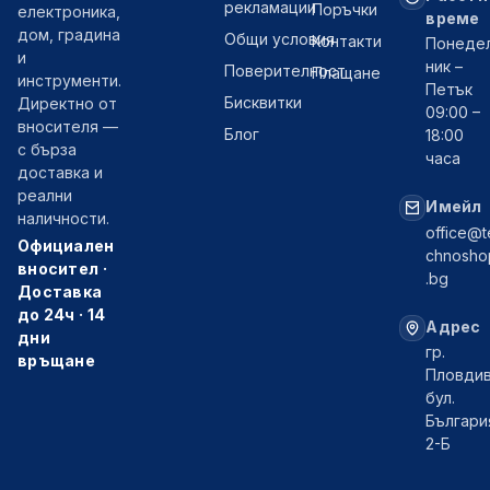
рекламации
Поръчки
електроника,
време
дом, градина
Общи условия
Контакти
Понеде
и
ник –
Поверителност
Плащане
инструменти.
Петък
Бисквитки
Директно от
09:00 –
вносителя —
Блог
18:00
с бърза
часа
доставка и
реални
Имейл
наличности.
office@t
Официален
chnosho
вносител ·
.bg
Доставка
до 24ч · 14
Адрес
дни
гр.
връщане
Пловдив
бул.
Българи
2-Б