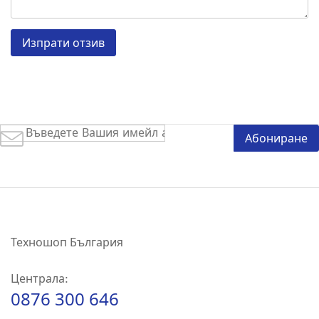
Изпрати отзив
Абонирай
Абониране
се
за
нашия
е-
бюлетин:
Техношоп България
Централа:
0876 300 646