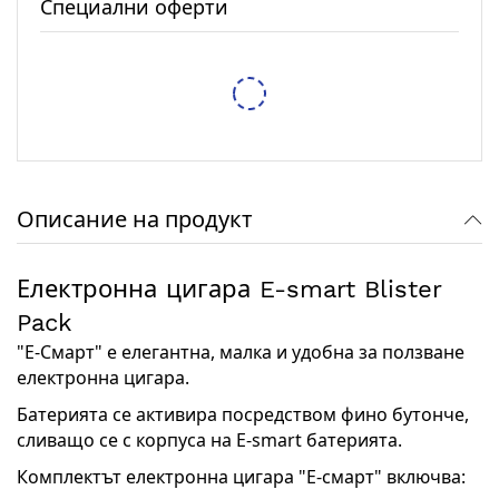
Специални оферти
Тестер за спирачна течност XTROBB
5,62 €
/
10,99 лв.
/
6,14 €
12,01 лв.
Защитен RFID калъф Pro-Tect – 2 Калъфа
7,67 €
/
15,00 лв.
/
9,71 €
18,99 лв.
Описание на продукт
Електронна цигара E-smart Blister
Pack
"Е-Смарт" е елегантна, малка и удобна за ползване
електронна цигара.
Батерията се активира посредством фино бутонче,
сливащо се с корпуса на E-smart батерията.
Комплектът електронна цигара "Е-смарт" включва: