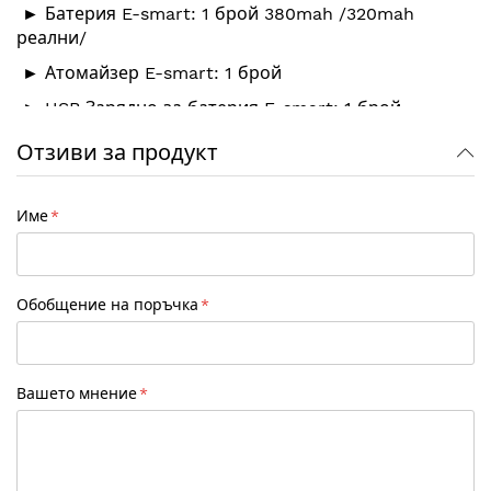
► Батерия E-smart: 1 брой 380mah /320mah
реални/
► Атомайзер E-smart: 1 брой
► USB Зарядно за батерия E-smart: 1 брой
Отзиви за продукт
Обща дължина на електронната цигара "E-smart" -
12 см
.
Име
Опаковка: Блистер
Обобщение на поръчка
Вашето мнение