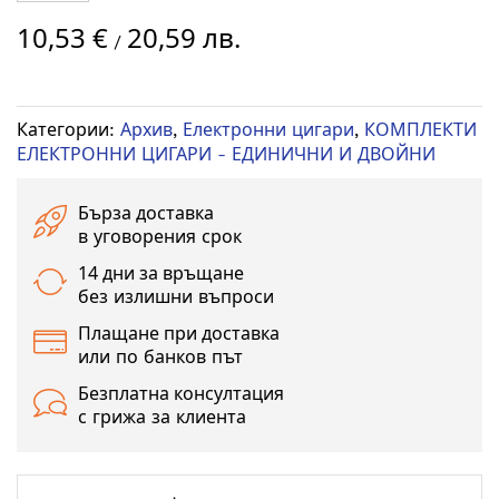
Преминете
10,53 €
20,59 лв.
към
/
началото
на
галерия
Категории:
Архив
,
Електронни цигари
,
КОМПЛЕКТИ
със
ЕЛЕКТРОННИ ЦИГАРИ - ЕДИНИЧНИ И ДВОЙНИ
снимки
Бърза доставка
в уговорения срок
14 дни за връщане
без излишни въпроси
Плащане при доставка
или по банков път
Безплатна консултация
с грижа за клиента