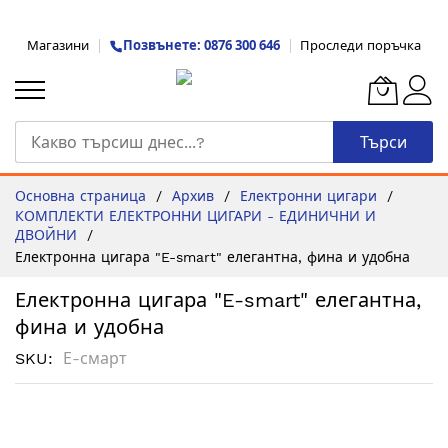
Прескачане
Позвънете: 0876 300 646
Магазини
Проследи поръчка
към
съдържанието
Търси
Основна страница
Архив
Електронни цигари
КОМПЛЕКТИ ЕЛЕКТРОННИ ЦИГАРИ - ЕДИНИЧНИ И
ДВОЙНИ
Електронна цигара "E-smart" елегантна, фина и удобна
Електронна цигара "E-smart" елегантна,
фина и удобна
SKU
Е-смарт
Преминете
към