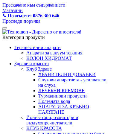
Прескачане към съдържанието
Магазини
Позвънете: 0876 300 646
Проследи поръчка
Категории продукти
Терапевтични апарати
Апарати за вакуум терапия
КОЛОН ХИДРОМАТ
Здраве и красота
Клуб Здраве
ХРАНИТЕЛНИ ДОБАВКИ
Слухови апаратчета - усилватели
на слуха
ЛЕЧЕБНИ КРЕМОВЕ
Турмалинови продукти
Полезната вода
АПАРАТИ ЗА КРЪВНО
НАЛЯГАНЕ
Йонизатори, озонатори и
въздухопречистватели
КЛУБ КРАСОТА
Силиконови подплънки за бюст