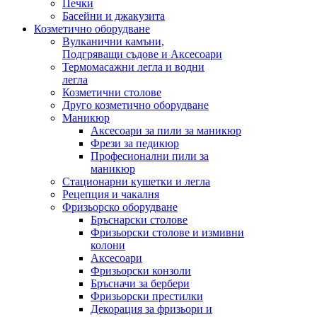
Печки
Басейни и джакузита
Козметично оборудване
Вулканични камъни,
Подгряващи съдове и Аксесоари
Термомасажни легла и водни
легла
Козметични столове
Друго козметично оборудване
Маникюр
Аксесоари за пили за маникюр
Фрези за педикюр
Професионални пили за
маникюр
Стационарни кушетки и легла
Рецепция и чакалня
Фризьорско оборудване
Бръснарски столове
Фризьорски столове и измивни
колони
Аксесоари
Фризьорски конзоли
Бръсначи за бербери
Фризьорски престилки
Декорация за фризьори и