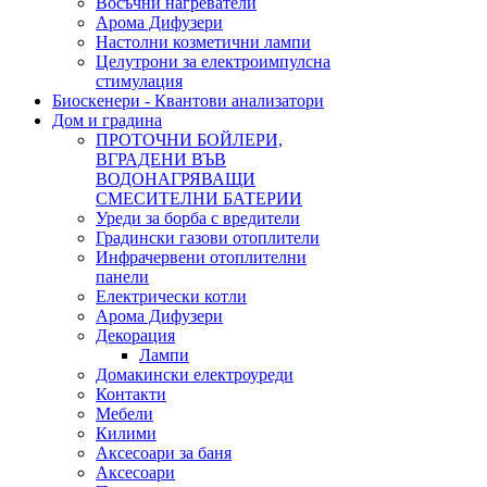
Восъчни нагреватели
Арома Дифузери
Настолни козметични лампи
Целутрони за електроимпулсна
стимулация
Биоскенери - Квантови анализатори
Дом и градина
ПРОТОЧНИ БОЙЛЕРИ,
ВГРАДЕНИ ВЪВ
ВОДОНАГРЯВАЩИ
СМЕСИТЕЛНИ БАТЕРИИ
Уреди за борба с вредители
Градински газови отоплители
Инфрачервени отоплителни
панели
Електрически котли
Арома Дифузери
Декорация
Лампи
Домакински електроуреди
Контакти
Мебели
Килими
Аксесоари за баня
Аксесоари