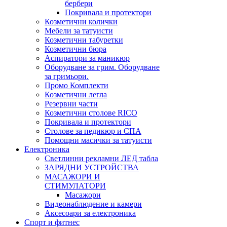
бербери
Покривала и протектори
Козметични колички
Мебели за татуисти
Козметични табуретки
Козметични бюра
Аспиратори за маникюр
Оборудване за грим. Оборудване
за гримьори.
Промо Комплекти
Козметични легла
Резервни части
Козметични столове RICO
Покривала и протектори
Столове за педикюр и СПА
Помощни масички за татуисти
Електроника
Светлинни рекламни ЛЕД табла
ЗАРЯДНИ УСТРОЙСТВА
МАСАЖОРИ И
СТИМУЛАТОРИ
Масажори
Видеонаблюдение и камери
Аксесоари за електроника
Спорт и фитнес