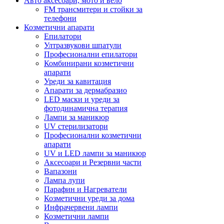
Авто аксесоари, мото и вело
FM трансмитери и стойки за
телефони
Козметични апарати
Епилатори
Ултразвукови шпатули
Професионални епилатори
Комбинирани козметични
апарати
Уреди за кавитация
Апарати за дермабразио
LED маски и уреди за
фотодинамична терапия
Лампи за маникюр
UV стерилизатори
Професионални козметични
апарати
UV и LED лампи за маникюр
Аксесоари и Резервни части
Вапазони
Лампа лупи
Парафин и Нагреватели
Козметични уреди за дома
Инфрачервени лампи
Козметични лампи