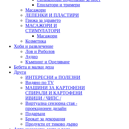
Епилатори и тримери
Масажори
ЛЕПЕНКИ И ПЛАСТИРИ
Грижа за здравето
МАСАЖОРИ И
СТИМУЛАТОРИ
Масажори
Козметика
Хоби и развлечение
Лов и Риболов
Аудио
Къмпинг и Оцеляване
Бебета и малки деца
Други
ИНТЕРЕСНИ и ПОЛЕЗНИ
Видяно по TV
МАШИНИ ЗА КАРТОФЕНИ
СПИРАЛИ И КАРТОФЕНИ
ИВИЦИ / ЧИПС /
Виртуална сензорна стая -
проекционен дизайн
Подаръци
Брокат за декорация
Продукти от тиково дърво