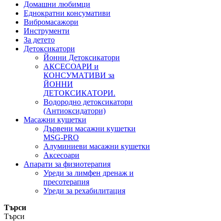
Домашни любимци
Еднократни консумативи
Вибромасажори
Инструменти
За детето
Детоксикатори
Йонни Детоксикатори
АКСЕСОАРИ и
КОНСУМАТИВИ за
ЙОННИ
ДЕТОКСИКАТОРИ.
Водородно детоксикатори
(Антиоксидатори)
Масажни кушетки
Дървени масажни кушетки
MSG-PRO
Алуминиеви масажни кушетки
Аксесоари
Апарати за физиотерапия
Уреди за лимфен дренаж и
пресотерапия
Уреди за рехабилитация
Търси
Търси