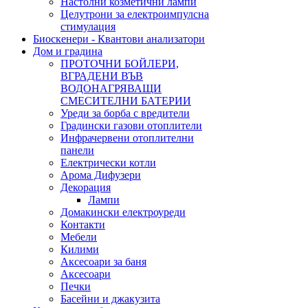
Настолни козметични лампи
Целутрони за електроимпулсна
стимулация
Биоскенери - Квантови анализатори
Дом и градина
ПРОТОЧНИ БОЙЛЕРИ,
ВГРАДЕНИ ВЪВ
ВОДОНАГРЯВАЩИ
СМЕСИТЕЛНИ БАТЕРИИ
Уреди за борба с вредители
Градински газови отоплители
Инфрачервени отоплителни
панели
Електрически котли
Арома Дифузери
Декорация
Лампи
Домакински електроуреди
Контакти
Мебели
Килими
Аксесоари за баня
Аксесоари
Печки
Басейни и джакузита