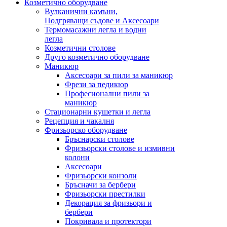
Козметично оборудване
Вулканични камъни,
Подгряващи съдове и Аксесоари
Термомасажни легла и водни
легла
Козметични столове
Друго козметично оборудване
Маникюр
Аксесоари за пили за маникюр
Фрези за педикюр
Професионални пили за
маникюр
Стационарни кушетки и легла
Рецепция и чакалня
Фризьорско оборудване
Бръснарски столове
Фризьорски столове и измивни
колони
Аксесоари
Фризьорски конзоли
Бръсначи за бербери
Фризьорски престилки
Декорация за фризьори и
бербери
Покривала и протектори