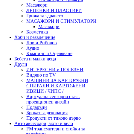
Масажори
ЛЕПЕНКИ И ПЛАСТИРИ
Грижа за здравето
МАСАЖОРИ И СТИМУЛАТОРИ
Масажори
Козметика
Хоби и развлечение
Лов и Риболов
Аудио
Къмпинг и Оцеляване
Бебета и малки деца
Други
ИНТЕРЕСНИ и ПОЛЕЗНИ
Видяно по TV
МАШИНИ ЗА КАРТОФЕНИ
СПИРАЛИ И КАРТОФЕНИ
ИВИЦИ / ЧИПС /
Виртуална сензорна стая -
проекционен дизайн
Подаръци
Брокат за декорация
Продукти от тиково дърво
Авто аксесоари, мото и вело
FM трансмитери и стойки за