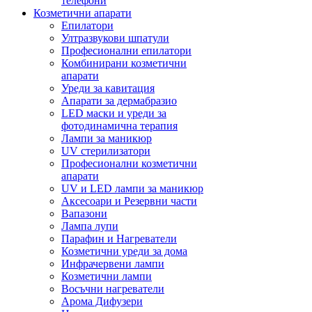
телефони
Козметични апарати
Епилатори
Ултразвукови шпатули
Професионални епилатори
Комбинирани козметични
апарати
Уреди за кавитация
Апарати за дермабразио
LED маски и уреди за
фотодинамична терапия
Лампи за маникюр
UV стерилизатори
Професионални козметични
апарати
UV и LED лампи за маникюр
Аксесоари и Резервни части
Вапазони
Лампа лупи
Парафин и Нагреватели
Козметични уреди за дома
Инфрачервени лампи
Козметични лампи
Восъчни нагреватели
Арома Дифузери