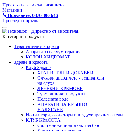
Прескачане към съдържанието
Магазини
Позвънете: 0876 300 646
Проследи поръчка
Категории продукти
Терапевтични апарати
Апарати за вакуум терапия
КОЛОН ХИДРОМАТ
Здраве и красота
Клуб Здраве
ХРАНИТЕЛНИ ДОБАВКИ
Слухови апаратчета - усилватели
на слуха
ЛЕЧЕБНИ КРЕМОВЕ
Турмалинови продукти
Полезната вода
АПАРАТИ ЗА КРЪВНО
НАЛЯГАНЕ
Йонизатори, озонатори и въздухопречистватели
КЛУБ КРАСОТА
Силиконови подплънки за бюст
Епилатори и тримери