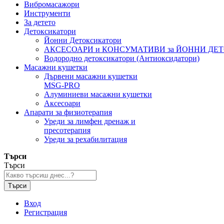
Вибромасажори
Инструменти
За детето
Детоксикатори
Йонни Детоксикатори
АКСЕСОАРИ и КОНСУМАТИВИ за ЙОННИ ДЕ
Водородно детоксикатори (Антиоксидатори)
Масажни кушетки
Дървени масажни кушетки
MSG-PRO
Алуминиеви масажни кушетки
Аксесоари
Апарати за физиотерапия
Уреди за лимфен дренаж и
пресотерапия
Уреди за рехабилитация
Търси
Търси
Търси
Вход
Регистрация