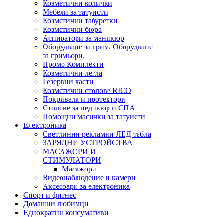
Козметични колички
Мебели за татуисти
Козметични табуретки
Козметични бюра
Аспиратори за маникюр
Оборудване за грим. Оборудване
за гримьори.
Промо Комплекти
Козметични легла
Резервни части
Козметични столове RICO
Покривала и протектори
Столове за педикюр и СПА
Помощни масички за татуисти
Електроника
Светлинни рекламни ЛЕД табла
ЗАРЯДНИ УСТРОЙСТВА
МАСАЖОРИ И
СТИМУЛАТОРИ
Масажори
Видеонаблюдение и камери
Аксесоари за електроника
Спорт и фитнес
Домашни любимци
Еднократни консумативи