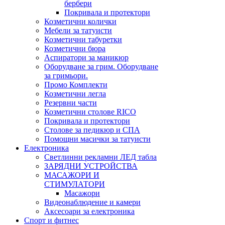
бербери
Покривала и протектори
Козметични колички
Мебели за татуисти
Козметични табуретки
Козметични бюра
Аспиратори за маникюр
Оборудване за грим. Оборудване
за гримьори.
Промо Комплекти
Козметични легла
Резервни части
Козметични столове RICO
Покривала и протектори
Столове за педикюр и СПА
Помощни масички за татуисти
Електроника
Светлинни рекламни ЛЕД табла
ЗАРЯДНИ УСТРОЙСТВА
МАСАЖОРИ И
СТИМУЛАТОРИ
Масажори
Видеонаблюдение и камери
Аксесоари за електроника
Спорт и фитнес