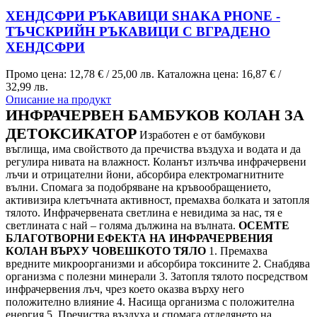
ХЕНДСФРИ РЪКАВИЦИ SHAKA PHONE -
ТЪЧСКРИЙН РЪКАВИЦИ С ВГРАДЕНО
ХЕНДСФРИ
Промо цена:
12,78 €
/
25,00 лв.
Каталожна цена:
16,87 €
/
32,99 лв.
Описание на продукт
ИНФРАЧЕРВЕН БАМБУКОВ КОЛАН ЗА
ДЕТОКСИКАТОР
Изработен е от бамбукови
въглища, има свойството да пречиства въздуха и водата и да
регулира нивата на влажност. Коланът излъчва инфрачервени
лъчи и отрицателни йони, абсорбира електромагнитните
вълни. Спомага за подобряване на кръвообращението,
активизира клетъчната активност, премахва болката и затопля
тялото. Инфрачервената светлина е невидима за нас, тя е
светлината с най – голяма дължина на вълната.
ОСЕМТЕ
БЛАГОТВОРНИ ЕФЕКТА НА ИНФРАЧЕРВЕНИЯ
КОЛАН ВЪРХУ ЧОВЕШКОТО ТЯЛО
1. Премахва
вредните микроорганизми и абсорбира токсините
2. Снабдява
организма с полезни минерали
3. Затопля тялото посредством
инфрачервения лъч, чрез което оказва върху него
положително влияние
4. Насища организма с положителна
енергия
5. Пречиства въздуха и спомага отделянето на