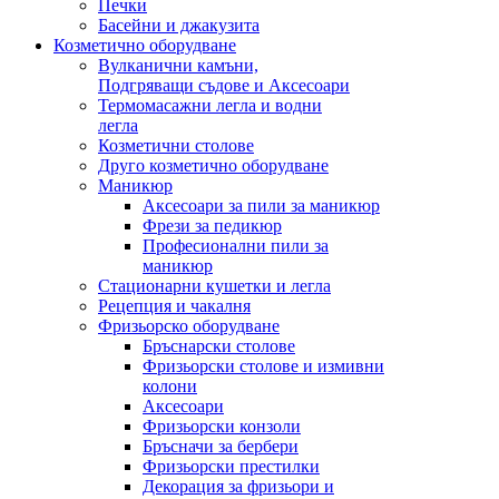
Печки
Басейни и джакузита
Козметично оборудване
Вулканични камъни,
Подгряващи съдове и Аксесоари
Термомасажни легла и водни
легла
Козметични столове
Друго козметично оборудване
Маникюр
Аксесоари за пили за маникюр
Фрези за педикюр
Професионални пили за
маникюр
Стационарни кушетки и легла
Рецепция и чакалня
Фризьорско оборудване
Бръснарски столове
Фризьорски столове и измивни
колони
Аксесоари
Фризьорски конзоли
Бръсначи за бербери
Фризьорски престилки
Декорация за фризьори и