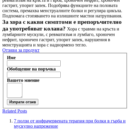
ревматизъм на кръста и гърба, хроничен нефрит, хроничен
гастрит, упорит запек. Подобрява функциите на половата
система, премахва менструалните болки и регулира цикъла.
Подпомага стопяването на излишните мастни натрупвания.
За хора с какви симптоми е препоръчително
да употребяват колана?
Хора с травми на кръста и
лумбарните мускули, с ревматизъм и лумбаго, хроничен
нефрит, хроничен гастрит, упорит запек, нарушения в
менструацията и хора с наднормено тегло.
Отзиви за продукт
Име
Обобщение на поръчка
Вашето мнение
Изпрати отзив
Related Posts
7 ползи от инфрачервената терапия при болки в гърба и
мускулно напрежение