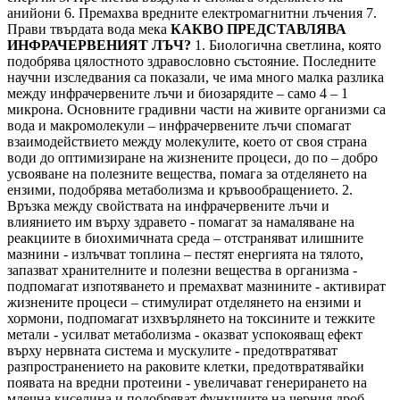
анийони
6. Премахва вредните електромагнитни лъчения
7.
Прави твърдата вода мека
КАКВО ПРЕДСТАВЛЯВА
ИНФРАЧЕРВЕНИЯТ ЛЪЧ?
1. Биологична светлина, която
подобрява цялостното здравословно състояние. Последните
научни изследвания са показали, че има много малка разлика
между инфрачервените лъчи и биозарядите – само 4 – 1
микрона. Основните градивни части на живите организми са
вода и макромолекули – инфрачервените лъчи спомагат
взаимодействието между молекулите, което от своя страна
води до оптимизиране на жизнените процеси, до по – добро
усвояване на полезните вещества, помага за отделянето на
ензими, подобрява метаболизма и кръвообращението.
2.
Връзка между свойствата на инфрачервените лъчи и
влиянието им върху здравето - помагат за намаляване на
реакциите в биохимичната среда – отстраняват илишните
мазнини - излъчват топлина – пестят енергията на тялото,
запазват хранителните и полезни вещества в организма -
подпомагат изпотяването и премахват мазнините - активират
жизнените процеси – стимулират отделянето на ензими и
хормони, подпомагат изхвърлянето на токсините и тежките
метали - усилват метаболизма - оказват успокояващ ефект
върху нервната система и мускулите - предотвратяват
разпространението на раковите клетки, предотвратявайки
появата на вредни протеини - увеличават генерирането на
млечна киселина и подобряват функциите на черния дроб -