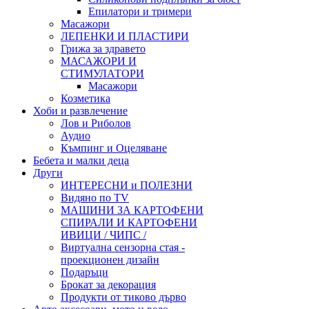
Епилатори и тримери
Масажори
ЛЕПЕНКИ И ПЛАСТИРИ
Грижа за здравето
МАСАЖОРИ И
СТИМУЛАТОРИ
Масажори
Козметика
Хоби и развлечение
Лов и Риболов
Аудио
Къмпинг и Оцеляване
Бебета и малки деца
Други
ИНТЕРЕСНИ и ПОЛЕЗНИ
Видяно по TV
МАШИНИ ЗА КАРТОФЕНИ
СПИРАЛИ И КАРТОФЕНИ
ИВИЦИ / ЧИПС /
Виртуална сензорна стая -
проекционен дизайн
Подаръци
Брокат за декорация
Продукти от тиково дърво