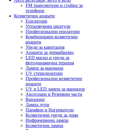
Авто аксесоари, мото и вело
FM трансмитери и стойки за
телефони
Козметични апарати
Епилатори
Ултразвукови шпатули
Професионални епилатори
Комбинирани козметични
апарати
Уреди за кавитация
Апарати за дермабразио
LED маски и уреди за
фотодинамична терапия
Лампи за маникюр
UV стерилизатори
Професионални козметични
апарати
UV и LED лампи за маникюр
Аксесоари и Резервни части
Вапазони
Лампа лупи
Парафин и Нагреватели
Козметични уреди за дома
Инфрачервени лампи
Козметични лампи