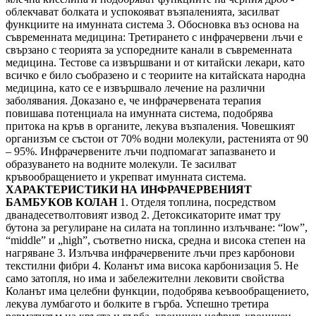
облекчават болката и успокояват възпаленията, засилват
функциите на имунната система
3. Обосновка въз основа на
съвременната медицина: Третирането с инфрачервени лъчи е
свързано с теорията за успоредните канали в съвременната
медицина. Тестове са извършвани и от китайски лекари, като
всичко е било съобразено и с теориите на китайската народна
медицина, като се е извършвало лечение на различни
заболявания. Доказано е, че инфрачервената терапия
повишава потенциала на имунната система, подобрява
притока на кръв в органите, лекува възпаления. Човешкият
организъм се състои от 70% водни молекули, растенията от 90
– 95%. Инфрачервените лъчи подпомагат запазването и
образуването на водните молекули. Те засилват
кръвообращението и укрепват имунната система.
ХАРАКТЕРИСТИКИ НА ИНФРАЧЕРВЕНИЯТ
БАМБУКОВ КОЛАН
1. Отделя топлина, посредством
дванадесетволтовият извод
2. Детоксикаторите имат тру
бутона за регулиране на силата на топлинно излъчване: “low”,
“middle” и „high”, съответно ниска, средна и висока степен на
нагряване
3. Излъчва инфрачервените лъчи през карбонови
текстилни фибри
4. Коланът има висока карбонизация
5. Не
само затопля, но има и забележителни лековити свойства
Коланът има целебни функции, подобрява кеъвообращението,
лекува лумбагото и болките в гърба. Успешно третира