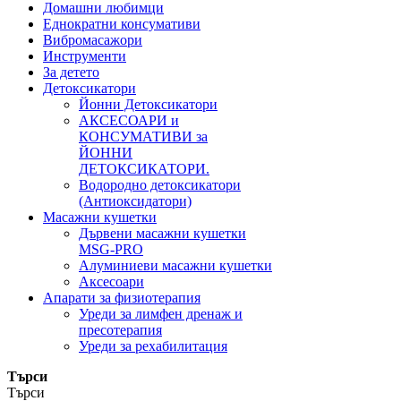
Домашни любимци
Еднократни консумативи
Вибромасажори
Инструменти
За детето
Детоксикатори
Йонни Детоксикатори
АКСЕСОАРИ и
КОНСУМАТИВИ за
ЙОННИ
ДЕТОКСИКАТОРИ.
Водородно детоксикатори
(Антиоксидатори)
Масажни кушетки
Дървени масажни кушетки
MSG-PRO
Алуминиеви масажни кушетки
Аксесоари
Апарати за физиотерапия
Уреди за лимфен дренаж и
пресотерапия
Уреди за рехабилитация
Търси
Търси