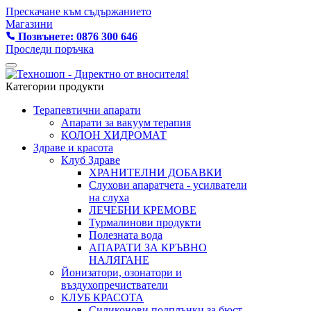
Прескачане към съдържанието
Магазини
Позвънете: 0876 300 646
Проследи поръчка
Категории продукти
Терапевтични апарати
Апарати за вакуум терапия
КОЛОН ХИДРОМАТ
Здраве и красота
Клуб Здраве
ХРАНИТЕЛНИ ДОБАВКИ
Слухови апаратчета - усилватели
на слуха
ЛЕЧЕБНИ КРЕМОВЕ
Турмалинови продукти
Полезната вода
АПАРАТИ ЗА КРЪВНО
НАЛЯГАНЕ
Йонизатори, озонатори и
въздухопречистватели
КЛУБ КРАСОТА
Силиконови подплънки за бюст