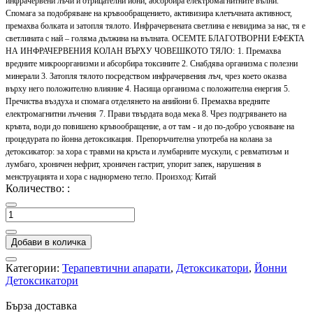
инфрачервени лъчи и отрицателни йони, абсорбира електромагнитните вълни.
Спомага за подобряване на кръвообращението, активизира клетъчната активност,
премахва болката и затопля тялото. Инфрачервената светлина е невидима за нас, тя е
светлината с най – голяма дължина на вълната.
ОСЕМТЕ БЛАГОТВОРНИ ЕФЕКТА
НА ИНФРАЧЕРВЕНИЯ КОЛАН ВЪРХУ ЧОВЕШКОТО ТЯЛО:
1. Премахва
вредните микроорганизми и абсорбира токсините
2. Снабдява организма с полезни
минерали
3. Затопля тялото посредством инфрачервения лъч, чрез което оказва
върху него положително влияние
4. Насища организма с положителна енергия
5.
Пречиства въздуха и спомага отделянето на анийони
6. Премахва вредните
електромагнитни лъчения
7. Прави твърдата вода мека
8. Чрез подгряването на
кръвта, води до повишено кръвообращение, а от там - и до по-добро усвояване на
процедурата по йонна детоксикация.
Препоръчителна употреба на колана за
детоксикатор: за хора с травми на кръста и лумбарните мускули, с ревматизъм и
лумбаго, хроничен нефрит, хроничен гастрит, упорит запек, нарушения в
менструацията и хора с наднормено тегло.
Произход: Китай
Количество: :
Добави в количка
Категории:
Терапевтични апарати
,
Детоксикатори
,
Йонни
Детоксикатори
Бърза доставка