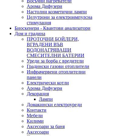
Восъчни нагреватели
Арома Дифузери
Настолни козметични лампи
Целутрони за електроимпулсна
стимулация
Биоскенери - Квантови анализатори
Дом и градина
ПРОТОЧНИ БОЙЛЕРИ,
ВГРАДЕНИ ВЪВ
ВОДОНАГРЯВАЩИ
СМЕСИТЕЛНИ БАТЕРИИ
Уреди за борба с вредители
Градински газови отоплители
Инфрачервени отоплителни
панели
Електрически котли
Арома Дифузери
Декорация
Лампи
Домакински електроуреди
Контакти
Мебели
Килими
Аксесоари за баня
Аксесоари